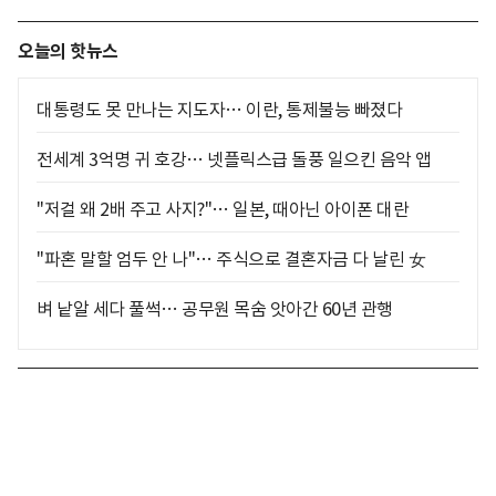
오늘의 핫뉴스
대통령도 못 만나는 지도자… 이란, 통제불능 빠졌다
전세계 3억명 귀 호강… 넷플릭스급 돌풍 일으킨 음악 앱
"저걸 왜 2배 주고 사지?"… 일본, 때아닌 아이폰 대란
"파혼 말할 엄두 안 나"… 주식으로 결혼자금 다 날린 女
벼 낱알 세다 풀썩… 공무원 목숨 앗아간 60년 관행