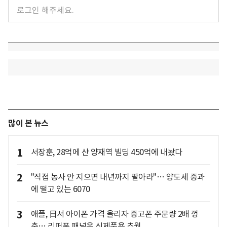
많이 본 뉴스
1
서장훈, 28억에 산 양재역 빌딩 450억에 내놨다
2
"직접 농사 안 지으면 내년까지 팔아라"… 양도세 중과
에 떨고 있는 6070
3
애플, 日서 아이폰 가격 올리자 중고폰 주문량 2배 껑
충… 리퍼폰 패널은 신제품용 추월