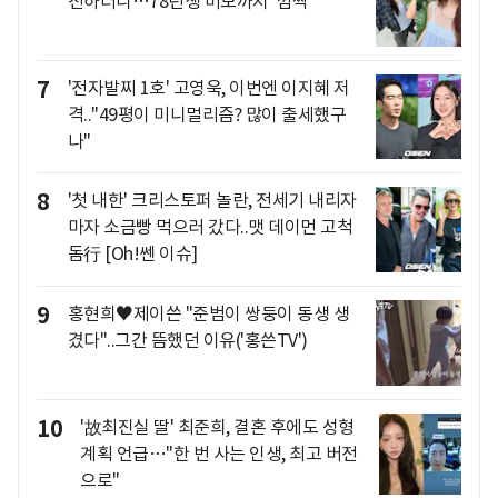
전하더니…78년생 미모까지 '깜짝'
7
'전자발찌 1호' 고영욱, 이번엔 이지혜 저
격.."49평이 미니멀리즘? 많이 출세했구
나"
8
'첫 내한' 크리스토퍼 놀란, 전세기 내리자
마자 소금빵 먹으러 갔다..맷 데이먼 고척
돔行 [Oh!쎈 이슈]
9
홍현희♥제이쓴 "준범이 쌍둥이 동생 생
겼다"..그간 뜸했던 이유('홍쓴TV')
10
'故최진실 딸' 최준희, 결혼 후에도 성형
계획 언급…"한 번 사는 인생, 최고 버전
으로"