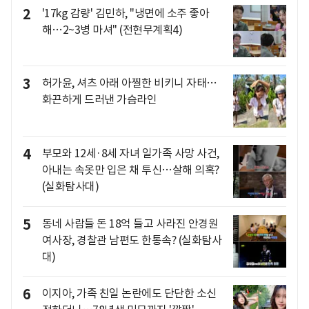
2
'17kg 감량' 김민하, "냉면에 소주 좋아
해…2~3병 마셔" (전현무계획4)
3
허가윤, 셔츠 아래 아찔한 비키니 자태…
화끈하게 드러낸 가슴라인
4
부모와 12세·8세 자녀 일가족 사망 사건,
아내는 속옷만 입은 채 투신…살해 의혹?
(실화탐사대)
5
동네 사람들 돈 18억 들고 사라진 안경원
여사장, 경찰관 남편도 한통속? (실화탐사
대)
6
이지아, 가족 친일 논란에도 단단한 소신