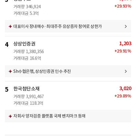
+
29.93
%
거래량
346,924
거래대금
5.3억
대표이사 장내매수·최대주주 유상증자 참여로 상한가
1,203
4
상상인증권
+
29.91
%
거래량
1,380,356
거래대금
16.6억
Sh수협은행, 상상인증권 인수 추진
3,020
5
한국첨단소재
+
29.89
%
거래량
3,991,467
거래대금
118.3억
자회사 양자검증 플랫폼 국제 벤치마크 등재