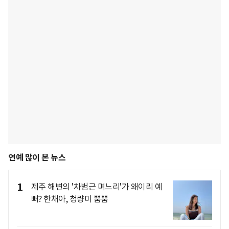
연예 많이 본 뉴스
1
제주 해변의 '차범근 며느리'가 왜이리 예
뻐? 한채아, 청량미 뿜뿜