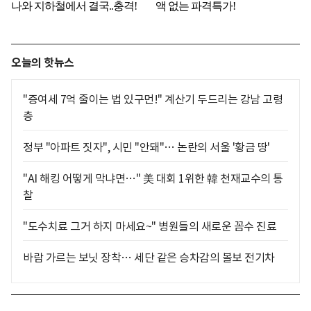
오늘의 핫뉴스
"증여세 7억 줄이는 법 있구먼!" 계산기 두드리는 강남 고령
층
정부 "아파트 짓자", 시민 "안돼"… 논란의 서울 '황금 땅'
"AI 해킹 어떻게 막냐면…" 美 대회 1위한 韓 천재교수의 통
찰
"도수치료 그거 하지 마세요~" 병원들의 새로운 꼼수 진료
바람 가르는 보닛 장착… 세단 같은 승차감의 볼보 전기차