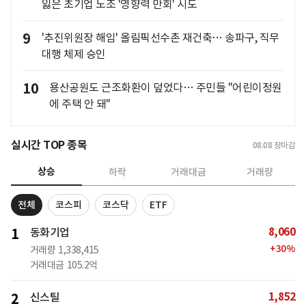
잃은 초기업 노조 '영향력 만회' 시도
9
'추진위원장 해임' 올림픽선수촌 재건축… 송파구, 직무
대행 체제 승인
10
용산공원도 근조화환이 덮었다… 주민들 "어린이정원
에 주택 안 돼"
실시간 TOP 종목
08.08
장마감
상승
하락
거래대금
거래량
전체
코스피
코스닥
ETF
8,060
1
동화기업
+
30
%
거래량
1,338,415
거래대금
105.2억
1,852
2
신스틸