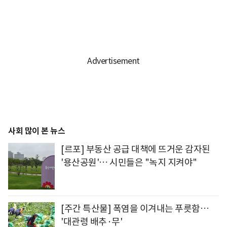
사회 많이 본 뉴스
[르포] 부동산 공급 대책에 뜨거운 감자된
'용산공원'… 시민들은 "녹지 지켜야"
[주간 특산물] 폭염을 이겨내는 푸릇함…
'대관령 배추·무'