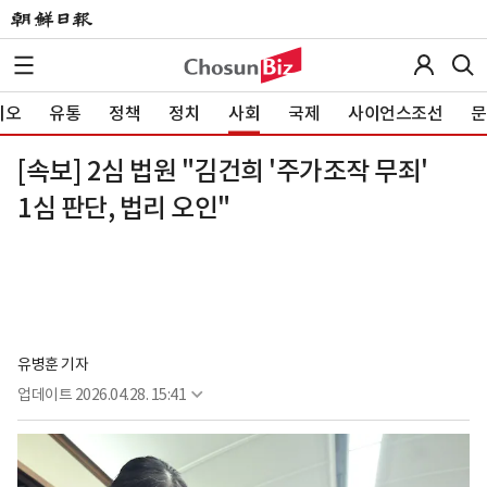
이오
유통
정책
정치
사회
국제
사이언스조선
문
[속보] 2심 법원 "김건희 '주가조작 무죄'
1심 판단, 법리 오인"
유병훈 기자
업데이트
2026.04.28. 15:41