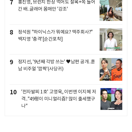
7
홍진영, 브런치 한상 먹어도 잘록+쏙 들어
간 배..글래머 몸매만 '강조'
8
정석원 "하이닉스가 뭐예요? 맥주회사?"
백지영 '충격'[순간포착]
9
정지선, '9년째 각방 쓰는' ♥남편 공개..훈
남 비주얼 '깜짝'(사당귀)
10
'전자발찌 1호' 고영욱, 이번엔 이지혜 저
격.."49평이 미니멀리즘? 많이 출세했구
나"