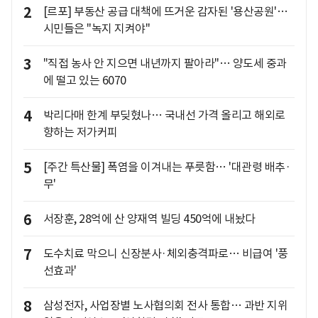
2
[르포] 부동산 공급 대책에 뜨거운 감자된 '용산공원'…
시민들은 "녹지 지켜야"
3
"직접 농사 안 지으면 내년까지 팔아라"… 양도세 중과
에 떨고 있는 6070
4
박리다매 한계 부딪혔나… 국내선 가격 올리고 해외로
향하는 저가커피
5
[주간 특산물] 폭염을 이겨내는 푸릇함… '대관령 배추·
무'
6
서장훈, 28억에 산 양재역 빌딩 450억에 내놨다
7
도수치료 막으니 신장분사·체외충격파로… 비급여 '풍
선효과'
8
삼성전자, 사업장별 노사협의회 전사 통합… 과반 지위