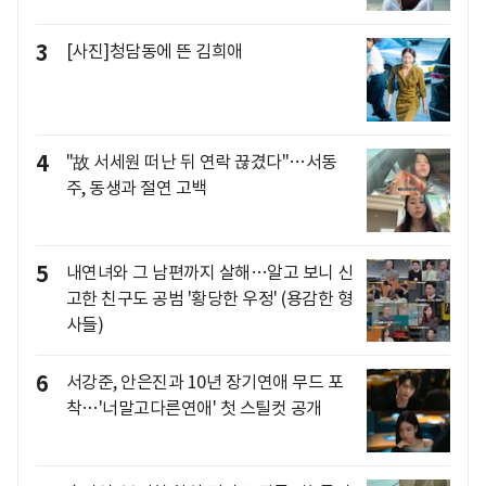
3
[사진]청담동에 뜬 김희애
4
"故 서세원 떠난 뒤 연락 끊겼다"…서동
주, 동생과 절연 고백
5
내연녀와 그 남편까지 살해…알고 보니 신
고한 친구도 공범 '황당한 우정' (용감한 형
사들)
6
서강준, 안은진과 10년 장기연애 무드 포
착…'너말고다른연애' 첫 스틸컷 공개