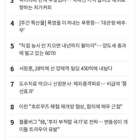
3
박리다매 한계 부딪혔나… 국내선 가격 올리고 해외로
향하는 저가커피
4
[주간 특산물] 폭염을 이겨내는 푸릇함… '대관령 배추·
무'
5
"직접 농사 안 지으면 내년까지 팔아라"… 양도세 중과
에 떨고 있는 6070
6
서장훈, 28억에 산 양재역 빌딩 450억에 내놨다
7
도수치료 막으니 신장분사·체외충격파로… 비급여 '풍
선효과'
8
이란 "호르무즈 해협 재개방 협상, 합의에 매우 근접"
9
블룸버그 "韓, '투자 부적합 국가'로 전락… 변동성이 개
미들 트라우마 유발"