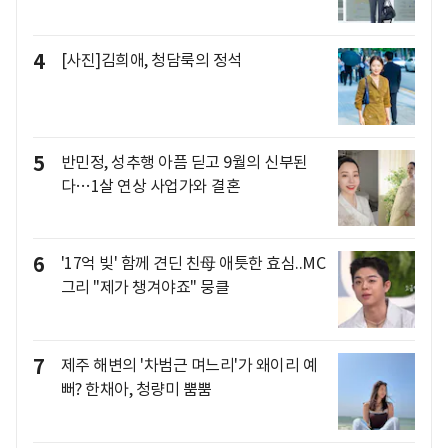
4
[사진]김희애, 청담룩의 정석
5
반민정, 성추행 아픔 딛고 9월의 신부된
다…1살 연상 사업가와 결혼
6
'17억 빚' 함께 견딘 친母 애틋한 효심..MC
그리 "제가 챙겨야죠" 뭉클
7
제주 해변의 '차범근 며느리'가 왜이리 예
뻐? 한채아, 청량미 뿜뿜