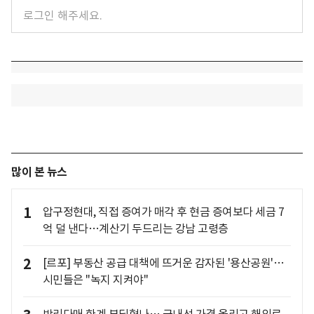
많이 본 뉴스
1
압구정현대, 직접 증여가 매각 후 현금 증여보다 세금 7
억 덜 낸다…계산기 두드리는 강남 고령층
2
[르포] 부동산 공급 대책에 뜨거운 감자된 '용산공원'…
시민들은 "녹지 지켜야"