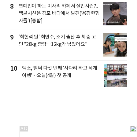
8
연예인이 하는 미사리 카페서 살인사건?..
백골시신은 김포 바다에서 발견('용감한형
사들')[종합]
9
'최현석 딸' 최연수, 조기 출산 후 체중 고
민 "28kg 증량…12kg가 남았어요"
10
엑소, 벌써 다섯 번째 '사다리 타고 세계
여행'…오늘(4일) 첫 공개