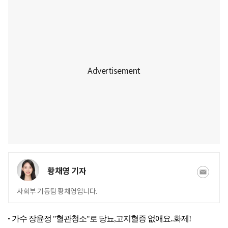
황채영 기자
사회부 기동팀 황채영입니다.