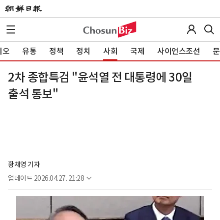
이오
유통
정책
정치
사회
국제
사이언스조선
문
2차 종합특검 "윤석열 전 대통령에 30일
출석 통보"
황채영 기자
업데이트
2026.04.27. 21:28