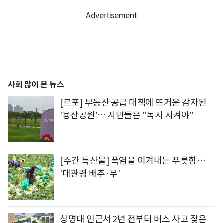
사회 많이 본 뉴스
[르포] 부동산 공급 대책에 뜨거운 감자된
'용산공원'… 시민들은 "녹지 지켜야"
[주간 특산물] 폭염을 이겨내는 푸릇함…
'대관령 배추·무'
상명대 인근서 2년 전부터 버스 사고 잦은