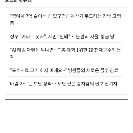
오늘의 핫뉴스
"증여세 7억 줄이는 법 있구먼!" 계산기 두드리는 강남 고령
층
정부 "아파트 짓자", 시민 "안돼"… 논란의 서울 '황금 땅'
"AI 해킹 어떻게 막냐면…" 美 대회 1위한 韓 천재교수의 통
찰
"도수치료 그거 하지 마세요~" 병원들의 새로운 꼼수 진료
바람 가르는 보닛 장착… 세단 같은 승차감의 볼보 전기차