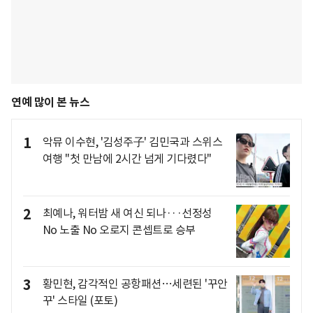
연예 많이 본 뉴스
1
악뮤 이수현, '김성주子' 김민국과 스위스
여행 "첫 만남에 2시간 넘게 기다렸다"
2
최예나, 워터밤 새 여신 되나···선정성
No 노출 No 오로지 콘셉트로 승부
3
황민현, 감각적인 공항패션…세련된 '꾸안
꾸' 스타일 (포토)