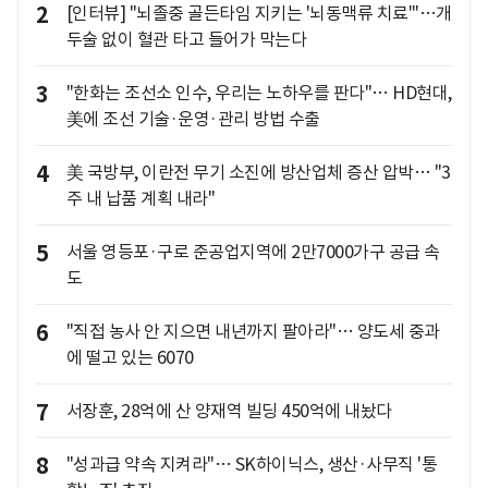
2
[인터뷰] "뇌졸중 골든타임 지키는 '뇌동맥류 치료'"…개
두술 없이 혈관 타고 들어가 막는다
3
"한화는 조선소 인수, 우리는 노하우를 판다"… HD현대,
美에 조선 기술·운영·관리 방법 수출
4
美 국방부, 이란전 무기 소진에 방산업체 증산 압박… "3
주 내 납품 계획 내라"
5
서울 영등포·구로 준공업지역에 2만7000가구 공급 속
도
6
"직접 농사 안 지으면 내년까지 팔아라"… 양도세 중과
에 떨고 있는 6070
7
서장훈, 28억에 산 양재역 빌딩 450억에 내놨다
8
"성과급 약속 지켜라"… SK하이닉스, 생산·사무직 '통