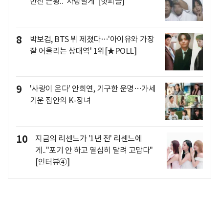
반전 근황.."사랑할게"[핫피플]
8
박보검, BTS 뷔 제쳤다…'아이유와 가장
잘 어울리는 상대역' 1위[★POLL]
9
'사랑이 온다' 안희연, 기구한 운명…가세
기운 집안의 K-장녀
10
지금의 리센느가 '1년 전' 리센느에
게.."포기 안 하고 열심히 달려 고맙다"
[인터뷰④]