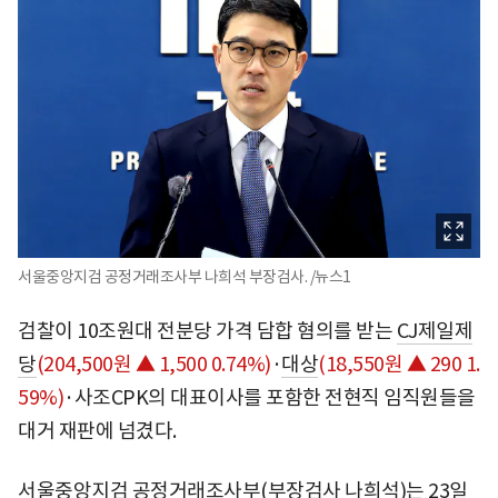
서울중앙지검 공정거래조사부 나희석 부장검사. /뉴스1
검찰이 10조원대 전분당 가격 담합 혐의를 받는
CJ제일제
당
(204,500원 ▲ 1,500 0.74%)
·
대상
(18,550원 ▲ 290 1.
59%)
·사조CPK의 대표이사를 포함한 전현직 임직원들을
대거 재판에 넘겼다.
서울중앙지검 공정거래조사부(부장검사 나희석)는 23일