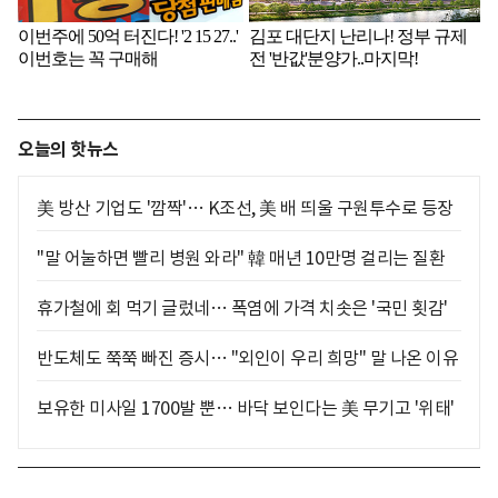
오늘의 핫뉴스
美 방산 기업도 '깜짝'… K조선, 美 배 띄울 구원투수로 등장
"말 어눌하면 빨리 병원 와라" 韓 매년 10만명 걸리는 질환
휴가철에 회 먹기 글렀네… 폭염에 가격 치솟은 '국민 횟감'
반도체도 쭉쭉 빠진 증시… "외인이 우리 희망" 말 나온 이유
보유한 미사일 1700발 뿐… 바닥 보인다는 美 무기고 '위태'