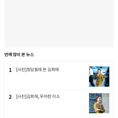
연예 많이 본 뉴스
1
[사진]청담동에 뜬 김희애
2
[사진]김희애, 우아한 미소