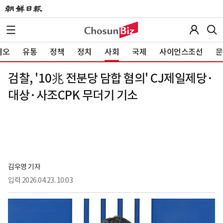
이오
유통
정책
정치
사회
국제
사이언스조선
문
검찰, '10兆 전분당 담합 혐의' CJ제일제당·
대상·사조CPK 무더기 기소
김우영 기자
입력
2026.04.23. 10:03