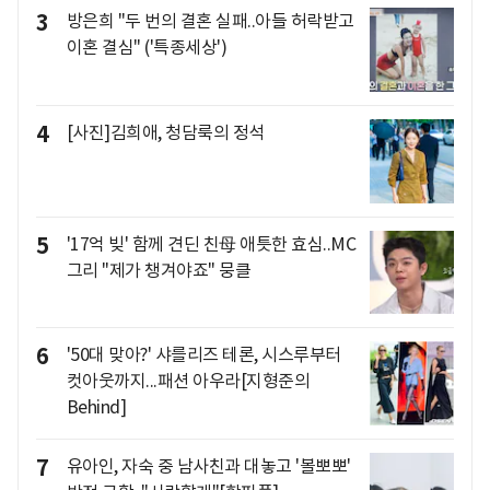
3
방은희 "두 번의 결혼 실패..아들 허락받고
이혼 결심" ('특종세상')
4
[사진]김희애, 청담룩의 정석
5
'17억 빚' 함께 견딘 친母 애틋한 효심..MC
그리 "제가 챙겨야죠" 뭉클
6
'50대 맞아?' 샤를리즈 테론, 시스루부터
컷아웃까지...패션 아우라[지형준의
Behind]
7
유아인, 자숙 중 남사친과 대놓고 '볼뽀뽀'