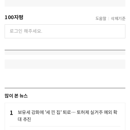
100자평
도움말
삭제기준
많이 본 뉴스
1
보유세 강화에 '세 낀 집' 퇴로… 토허제 실거주 예외 확
대 추진