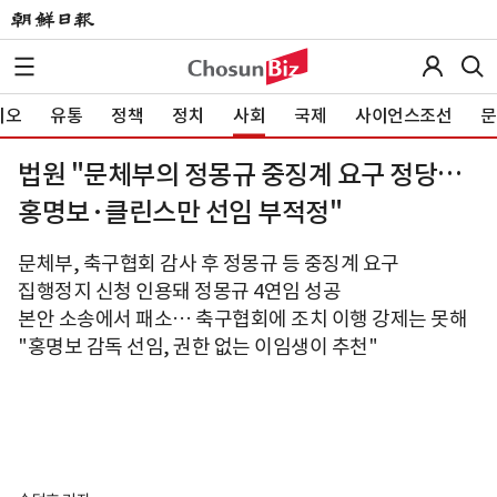
이오
유통
정책
정치
사회
국제
사이언스조선
문
법원 "문체부의 정몽규 중징계 요구 정당…
홍명보·클린스만 선임 부적정"
문체부, 축구협회 감사 후 정몽규 등 중징계 요구
집행정지 신청 인용돼 정몽규 4연임 성공
본안 소송에서 패소… 축구협회에 조치 이행 강제는 못해
"홍명보 감독 선임, 권한 없는 이임생이 추천"