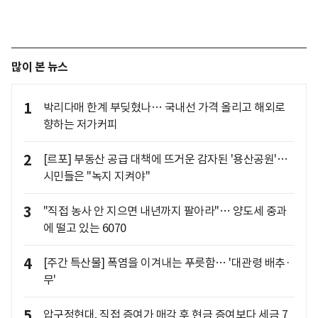
많이 본 뉴스
1
박리다매 한계 부딪혔나… 국내선 가격 올리고 해외로
향하는 저가커피
2
[르포] 부동산 공급 대책에 뜨거운 감자된 '용산공원'…
시민들은 "녹지 지켜야"
3
"직접 농사 안 지으면 내년까지 팔아라"… 양도세 중과
에 떨고 있는 6070
4
[주간 특산물] 폭염을 이겨내는 푸릇함… '대관령 배추·
무'
5
압구정현대, 직접 증여가 매각 후 현금 증여보다 세금 7