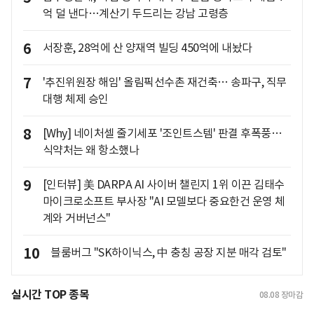
억 덜 낸다…계산기 두드리는 강남 고령층
6
서장훈, 28억에 산 양재역 빌딩 450억에 내놨다
7
'추진위원장 해임' 올림픽선수촌 재건축… 송파구, 직무
대행 체제 승인
8
[Why] 네이처셀 줄기세포 '조인트스템' 판결 후폭풍…
식약처는 왜 항소했나
9
[인터뷰] 美 DARPA AI 사이버 챌린지 1위 이끈 김태수
마이크로소프트 부사장 "AI 모델보다 중요한건 운영 체
계와 거버넌스"
10
블룸버그 "SK하이닉스, 中 충칭 공장 지분 매각 검토"
실시간 TOP 종목
08.08
장마감