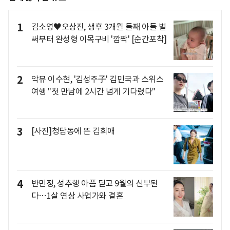
1
김소영♥오상진, 생후 3개월 둘째 아들 벌
써부터 완성형 이목구비 '깜짝' [순간포착]
2
악뮤 이수현, '김성주子' 김민국과 스위스
여행 "첫 만남에 2시간 넘게 기다렸다"
3
[사진]청담동에 뜬 김희애
4
반민정, 성추행 아픔 딛고 9월의 신부된
다…1살 연상 사업가와 결혼