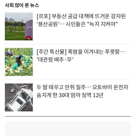
사회 많이 본 뉴스
[르포] 부동산 공급 대책에 뜨거운 감자된
'용산공원'… 시민들은 "녹지 지켜야"
[주간 특산물] 폭염을 이겨내는 푸릇함…
'대관령 배추·무'
두 딸 태우고 만취 질주… 오토바이 운전자
숨지게 한 30대 엄마 징역 12년