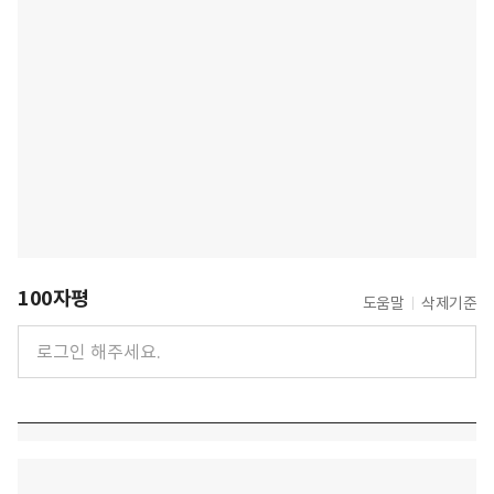
100자평
도움말
삭제기준