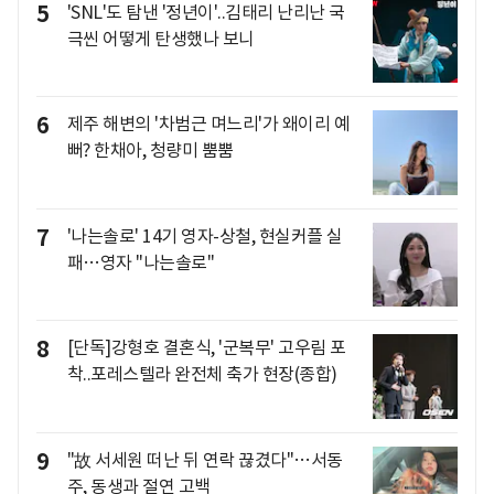
5
'SNL'도 탐낸 '정년이'..김태리 난리난 국
극씬 어떻게 탄생했나 보니
6
제주 해변의 '차범근 며느리'가 왜이리 예
뻐? 한채아, 청량미 뿜뿜
7
'나는솔로' 14기 영자-상철, 현실커플 실
패…영자 "나는솔로"
8
[단독]강형호 결혼식, '군복무' 고우림 포
착..포레스텔라 완전체 축가 현장(종합)
9
"故 서세원 떠난 뒤 연락 끊겼다"…서동
주, 동생과 절연 고백