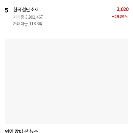
3,020
5
한국첨단소재
+
29.89
%
거래량
3,991,467
거래대금
118.3억
연예 많이 본 뉴스