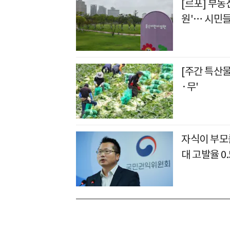
[르포] 부동
원'… 시민들
[주간 특산
·무'
자식이 부모
대 고발율 0