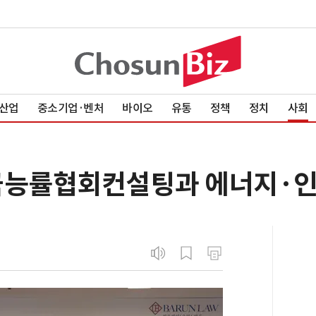
산업
중소기업·벤처
바이오
유통
정책
정치
사회
국능률협회컨설팅과 에너지·인