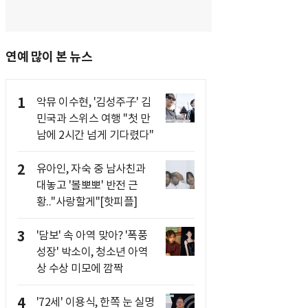
연예 많이 본 뉴스
1
악뮤 이수현, '김성주子' 김
민국과 스위스 여행 "첫 만
남에 2시간 넘게 기다렸다"
2
유아인, 자숙 중 남사친과
대놓고 '볼뽀뽀' 반전 근
황.."사랑할게"[핫피플]
3
'담보' 속 아역 맞아? '폭풍
성장' 박소이, 청소년 아역
상 수상 미모에 깜짝
4
'72세' 이용식, 한쪽 눈 실명