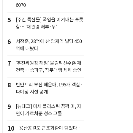
6070
5
[주간 특산물] 폭염을 이겨내는 푸릇
함… '대관령 배추·무'
6
서장훈, 28억에 산 양재역 빌딩 450
억에 내놨다
7
'추진위원장 해임' 올림픽선수촌 재
건축… 송파구, 직무대행 체제 승인
8
반얀트리 부산 해운대, 195개 객실·
다이닝 시설 공개
9
[뉴테크] 미세 플라스틱 꼼짝 마, 자
연이 가르쳐준 청소 그물
10
용산공원도 근조화환이 덮었다…