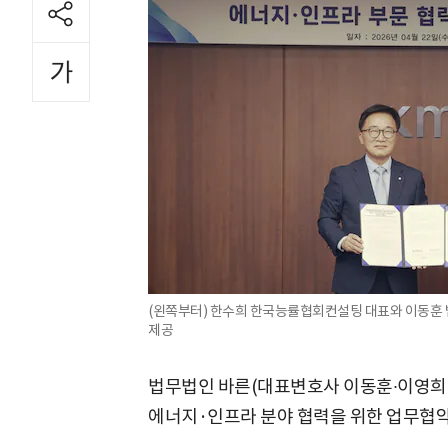
(왼쪽부터) 한수희 한국능률협회컨설팅 대표와 이동훈 법
제공
법무법인 바른(대표변호사 이동훈∙이영희
에너지·인프라 분야 협력을 위한 업무협약(