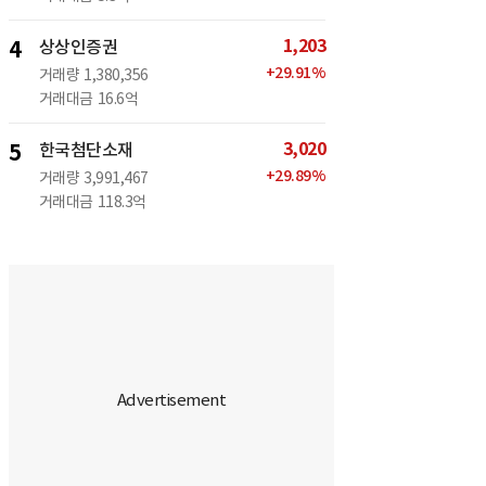
1,203
4
상상인증권
+
29.91
%
거래량
1,380,356
거래대금
16.6억
3,020
5
한국첨단소재
+
29.89
%
거래량
3,991,467
거래대금
118.3억