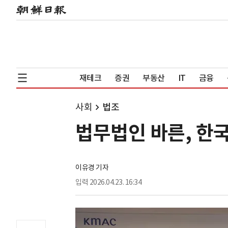
재테크
증권
부동산
IT
금융
사회
법조
법무법인 바른, 한
이유경 기자
입력
2026.04.23. 16:34