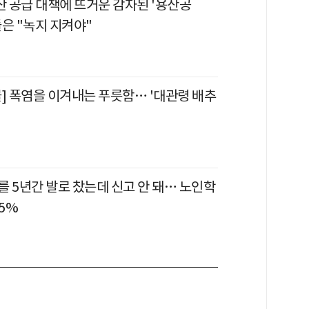
산 공급 대책에 뜨거운 감자된 '용산공
은 "녹지 지켜야"
물] 폭염을 이겨내는 푸릇함… '대관령 배추
를 5년간 발로 찼는데 신고 안 돼… 노인학
.5%