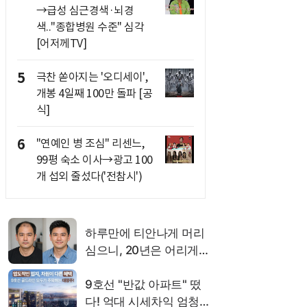
→급성 심근경색·뇌경
색.."종합병원 수준" 심각
[어저께TV]
5
극찬 쏟아지는 '오디세이',
개봉 4일째 100만 돌파 [공
식]
6
"연예인 병 조심" 리센느,
99평 숙소 이사→광고 100
개 섭외 줄섰다('전참시')