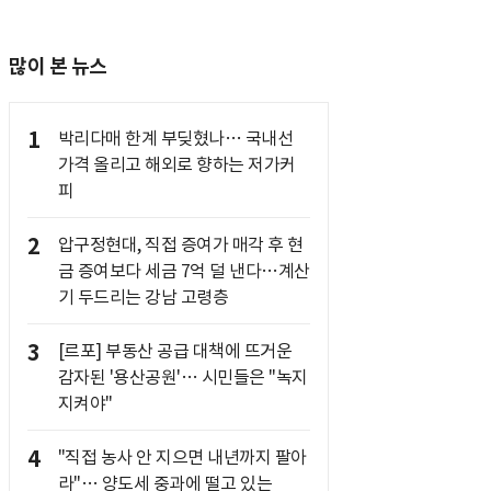
많이 본 뉴스
1
박리다매 한계 부딪혔나… 국내선
가격 올리고 해외로 향하는 저가커
피
2
압구정현대, 직접 증여가 매각 후 현
금 증여보다 세금 7억 덜 낸다…계산
기 두드리는 강남 고령층
3
[르포] 부동산 공급 대책에 뜨거운
감자된 '용산공원'… 시민들은 "녹지
지켜야"
4
"직접 농사 안 지으면 내년까지 팔아
라"… 양도세 중과에 떨고 있는