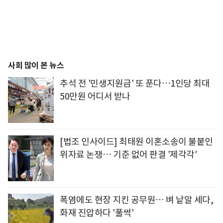
사회 많이 본 뉴스
추석 전 '민생지원금' 또 푼다…1인당 최대
50만원 어디서 받나
[법조 인사이드] 최태원 이혼소송이 불붙인
위자료 논쟁… 기준 없어 판결 '제각각'
폭염에도 현장 지킨 공무원… 벼 낱알 세다,
화재 진압하다 '풀썩'