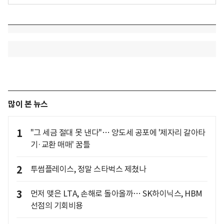
많이 본 뉴스
1
"그 세금 절대 못 낸다"… 양도세 공포에 '제자리 갈아타
기·교환 매매' 꿈틀
2
투썸플레이스, 정말 스타벅스 제쳤나
3
먼저 맺은 LTA, 손해로 돌아올까… SK하이닉스, HBM
선점의 기회비용