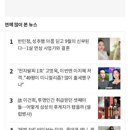
연예 많이 본 뉴스
1
반민정, 성추행 아픔 딛고 9월의 신부된
다…1살 연상 사업가와 결혼
2
'전자발찌 1호' 고영욱, 이번엔 이지혜 저
격.."49평이 미니멀리즘? 많이 출세했구
나"
3
故 이건희, 투명인간 취급받던 셋째아
들…어떻게 삼성의 후계자가 됐을까 (셀
럽병사)
'재벌 3세' 바이브는 달라.. 올데프 애니, 블