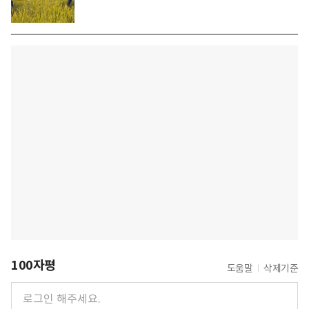
100자평
도움말
삭제기준