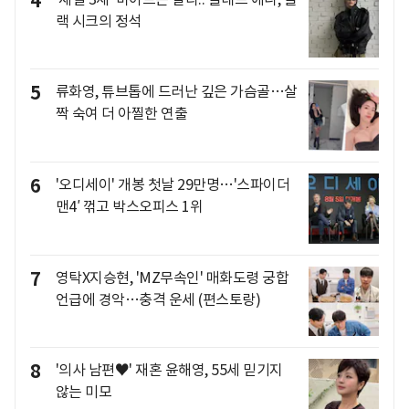
4
랙 시크의 정석
5
류화영, 튜브톱에 드러난 깊은 가슴골…살
짝 숙여 더 아찔한 연출
6
'오디세이' 개봉 첫날 29만명…'스파이더
맨4′ 꺾고 박스오피스 1위
7
영탁X지승현, 'MZ무속인' 매화도령 궁합
언급에 경악…충격 운세 (편스토랑)
8
'의사 남편♥' 재혼 윤해영, 55세 믿기지
않는 미모