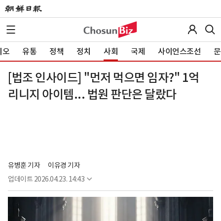
이오
유통
정책
정치
사회
국제
사이언스조선
문
[법조 인사이드] "먼저 먹으면 임자?" 1억
리니지 아이템... 법원 판단은 달랐다
유병훈 기자
이유경 기자
업데이트
2026.04.23. 14:43