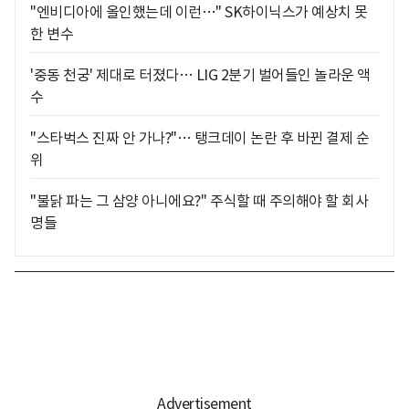
"엔비디아에 올인했는데 이런…" SK하이닉스가 예상치 못
한 변수
'중동 천궁' 제대로 터졌다… LIG 2분기 벌어들인 놀라운 액
수
"스타벅스 진짜 안 가나?"… 탱크데이 논란 후 바뀐 결제 순
위
"불닭 파는 그 삼양 아니에요?" 주식할 때 주의해야 할 회사
명들