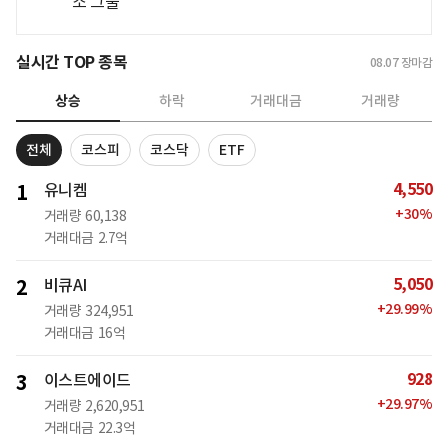
소 그물
실시간 TOP 종목
08.07
장마감
상승
하락
거래대금
거래량
전체
코스피
코스닥
ETF
4,550
1
유니켐
+
30
%
거래량
60,138
거래대금
2.7억
5,050
2
비큐AI
+
29.99
%
거래량
324,951
거래대금
16억
928
3
이스트에이드
+
29.97
%
거래량
2,620,951
거래대금
22.3억