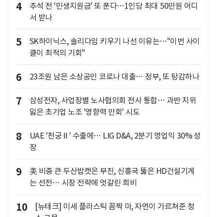
4
추석 전 '민생지원금' 또 푼다…1인당 최대 50만원 어디
서 받나
5
SK하이닉스, 솔리다임 키우기 나선 이유는…"이번 사이
클이 최적의 기회"
6
23조원 남은 소상공인 코로나 대출… 정부, 또 탕감하나
7
삼성전자, 사업장별 노사협의회 전사 통합… 과반 지위
잃은 초기업 노조 '영향력 만회' 시도
8
UAE '천궁Ⅱ' 수출에… LIG D&A, 2분기 영업익 30% 성
장
9
美 비중 큰 두산밥캣은 부진, 신흥국 뚫은 HD건설기계
는 선전… 시장 전략에 엇갈린 희비
10
[뉴테크] 미세 플라스틱 꼼짝 마, 자연이 가르쳐준 청