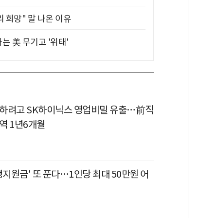
 희망" 말 나온 이유
는 美 무기고 '위태'
하려고 SK하이닉스 영업비밀 유출…前직
징역 1년6개월
생지원금' 또 푼다…1인당 최대 50만원 어