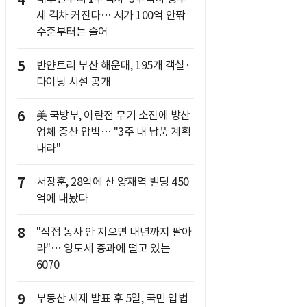
4
세 격차 커진다… 시가 100억 안팎
수준부터는 줄어
5
반얀트리 부산 해운대, 195개 객실·
다이닝 시설 공개
6
美 국방부, 이란전 무기 소진에 방산
업체 증산 압박… "3주 내 납품 계획
내라"
7
서장훈, 28억에 산 양재역 빌딩 450
억에 내놨다
8
"직접 농사 안 지으면 내년까지 팔아
라"… 양도세 중과에 떨고 있는
6070
9
부동산 세제 발표 후 5일, 국민 입법