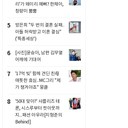
리'가 왜이리 예뻐? 한채아,
청량미 뿜뿜
5
방은희 "두 번의 결혼 실패..
아들 허락받고 이혼 결심"
('특종세상')
6
[사진]윤승아, 남편 김무열
어깨에 기대어
7
'17억 빚' 함께 견딘 친母
애틋한 효심..MC그리 "제
가 챙겨야죠" 뭉클
8
'50대 맞아?' 샤를리즈 테
론, 시스루부터 컷아웃까
지...패션 아우라[지형준의
Behind]