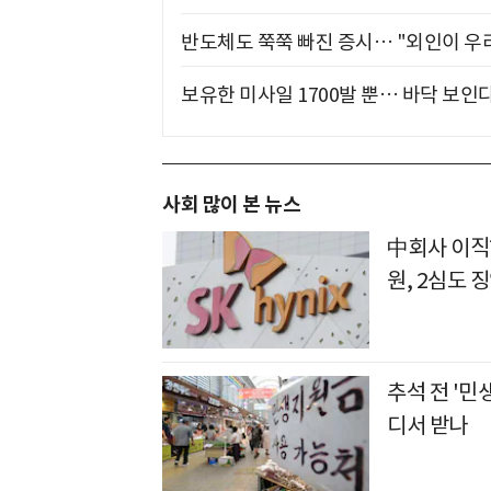
반도체도 쭉쭉 빠진 증시… "외인이 우리
보유한 미사일 1700발 뿐… 바닥 보인다
사회 많이 본 뉴스
中회사 이직
원, 2심도 
추석 전 '민
디서 받나