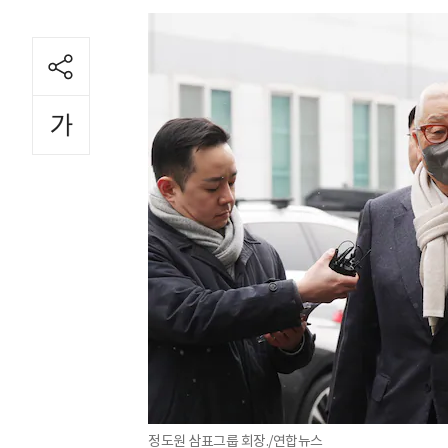
정도원 삼표그룹 회장./연합뉴스