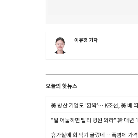
이유경 기자
오늘의 핫뉴스
美 방산 기업도 '깜짝'… K조선, 美 배
"말 어눌하면 빨리 병원 와라" 韓 매년 
휴가철에 회 먹기 글렀네… 폭염에 가격 