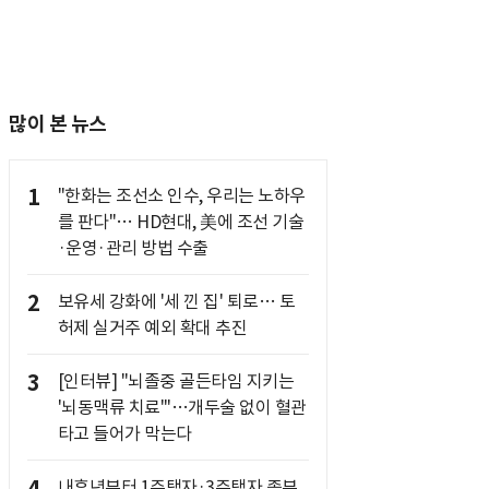
많이 본 뉴스
1
"한화는 조선소 인수, 우리는 노하우
를 판다"… HD현대, 美에 조선 기술
·운영·관리 방법 수출
2
보유세 강화에 '세 낀 집' 퇴로… 토
허제 실거주 예외 확대 추진
3
[인터뷰] "뇌졸중 골든타임 지키는
'뇌동맥류 치료'"…개두술 없이 혈관
타고 들어가 막는다
내후년부터 1주택자·3주택자 종부