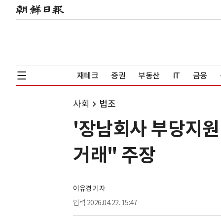
재테크
증권
부동산
IT
금융
사회
법조
'장남회사 부당지원 
거래" 주장
이유경 기자
입력
2026.04.22. 15:47