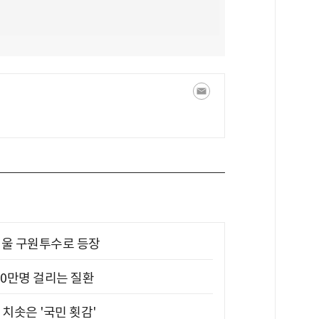
 띄울 구원투수로 등장
10만명 걸리는 질환
치솟은 '국민 횟감'