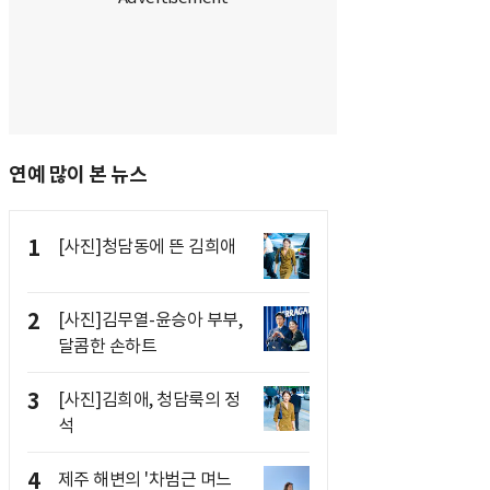
연예 많이 본 뉴스
1
[사진]청담동에 뜬 김희애
2
[사진]김무열-윤승아 부부,
달콤한 손하트
3
[사진]김희애, 청담룩의 정
석
4
제주 해변의 '차범근 며느