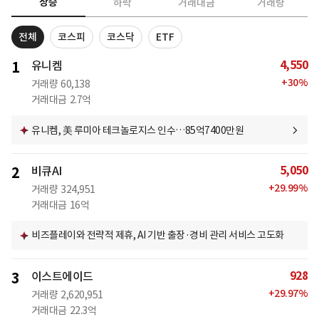
상승
하락
거래대금
거래량
전체
코스피
코스닥
ETF
4,550
1
유니켐
+
30
%
거래량
60,138
거래대금
2.7억
유니켐, 美 루미아 테크놀로지스 인수…85억7400만원
5,050
2
비큐AI
+
29.99
%
거래량
324,951
거래대금
16억
비즈플레이와 전략적 제휴, AI 기반 출장·경비 관리 서비스 고도화
928
3
이스트에이드
+
29.97
%
거래량
2,620,951
거래대금
22.3억