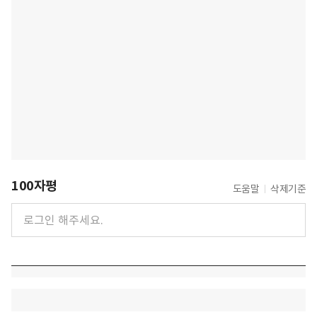
100자평
도움말
삭제기준