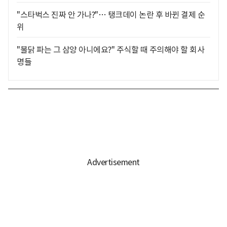
"스타벅스 진짜 안 가나?"… 탱크데이 논란 후 바뀐 결제 순
위
"불닭 파는 그 삼양 아니에요?" 주식할 때 주의해야 할 회사
명들