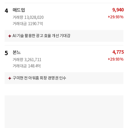
9,940
4
매드업
+
29.93
%
거래량
13,028,020
거래대금
1190.7억
AI 기술 활용한 광고 효율 개선 기대감
4,775
5
본느
+
29.93
%
거래량
3,261,711
거래대금
148.4억
구미현 전 아워홈 회장 경영권 인수