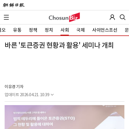
이오
유통
정책
정치
사회
국제
사이언스조선
문
바른 '토큰증권 현황과 활용' 세미나 개최
이유경 기자
업데이트
2026.04.21. 10:39