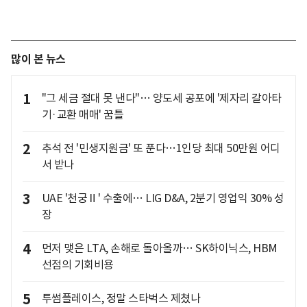
많이 본 뉴스
1
"그 세금 절대 못 낸다"… 양도세 공포에 '제자리 갈아타
기·교환 매매' 꿈틀
2
추석 전 '민생지원금' 또 푼다…1인당 최대 50만원 어디
서 받나
3
UAE '천궁Ⅱ' 수출에… LIG D&A, 2분기 영업익 30% 성
장
4
먼저 맺은 LTA, 손해로 돌아올까… SK하이닉스, HBM
선점의 기회비용
5
투썸플레이스, 정말 스타벅스 제쳤나