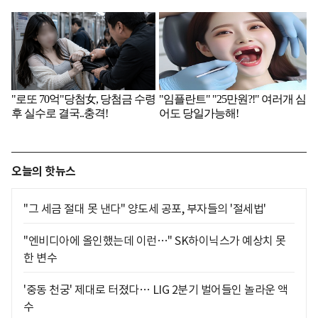
오늘의 핫뉴스
"그 세금 절대 못 낸다" 양도세 공포, 부자들의 '절세법'
"엔비디아에 올인했는데 이런…" SK하이닉스가 예상치 못
한 변수
'중동 천궁' 제대로 터졌다… LIG 2분기 벌어들인 놀라운 액
수