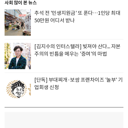
사회 많이 본 뉴스
추석 전 '민생지원금' 또 푼다…1인당 최대
50만원 어디서 받나
[김지수의 인터스텔라] 빚져야 산다... 자본
주의의 빈틈을 메우는 '증여'의 마법
[단독] 부대찌개·보쌈 프랜차이즈 '놀부' 기
업회생 신청