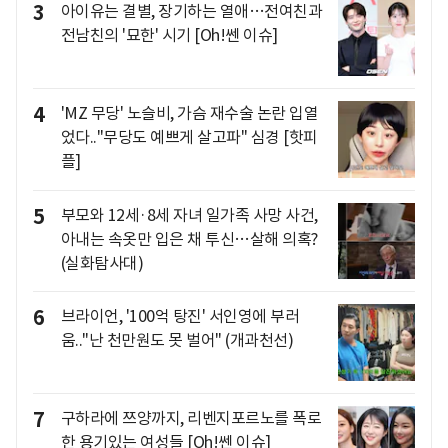
3
아이유는 결별, 장기하는 열애…전여친과
전남친의 '묘한' 시기 [Oh!쎈 이슈]
4
'MZ 무당' 노슬비, 가슴 재수술 논란 입열
었다.."무당도 예쁘게 살고파" 심경 [핫피
플]
5
부모와 12세·8세 자녀 일가족 사망 사건,
아내는 속옷만 입은 채 투신…살해 의혹?
(실화탐사대)
6
브라이언, '100억 탕진' 서인영에 부러
움.."난 천만원도 못 벌어" (개과천선)
7
구하라에 쯔양까지, 리벤지포르노를 폭로
한 용기있는 여성들 [Oh!쎈 이슈]