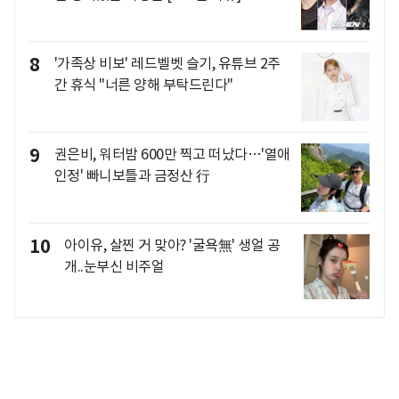
8
'가족상 비보' 레드벨벳 슬기, 유튜브 2주
간 휴식 "너른 양해 부탁드린다"
9
권은비, 워터밤 600만 찍고 떠났다…'열애
인정' 빠니보틀과 금정산 行
10
아이유, 살찐 거 맞아? '굴욕無' 생얼 공
개..눈부신 비주얼