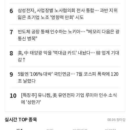
6
삼성전자, 사업장별 노사협의회 전사 통합… 과반 지위
잃은 초기업 노조 '영향력 만회' 시도
7
반도체 공장 통째 인수하는 노키아… "메모리 다음은 광
통신 병목"
8
美, 中 태양광 막을 '역대급 카드' 내놨다… 韓 업계 기대
감↑
9
5월엔 '106% 대박' 국민연금… 7월 코스피 폭락에 120
조 날렸다
10
[특징주] 유니켐, 美 유연전자 기업 루미아 인수 소식
에 '상한가'
실시간 TOP 종목
08.06
장마감