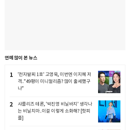
연예 많이 본 뉴스
1
'전자발찌 1호' 고영욱, 이번엔 이지혜 저
격.."49평이 미니멀리즘? 많이 출세했구
나"
2
샤를리즈 테론, '박진영 비닐바지' 생각나
는 비닐치마..이걸 이렇게 소화해? [핫피
플]