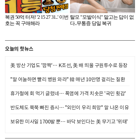
오늘의 핫뉴스
美 방산 기업도 '깜짝'… K조선, 美 배 띄울 구원투수로 등장
"말 어눌하면 빨리 병원 와라" 韓 매년 10만명 걸리는 질환
휴가철에 회 먹기 글렀네… 폭염에 가격 치솟은 '국민 횟감'
반도체도 쭉쭉 빠진 증시… "외인이 우리 희망" 말 나온 이유
보유한 미사일 1700발 뿐… 바닥 보인다는 美 무기고 '위태'