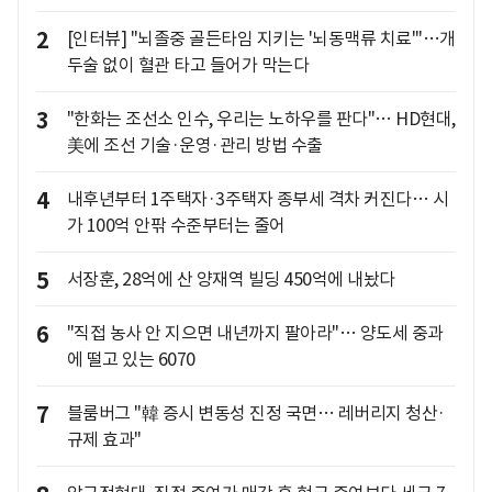
2
[인터뷰] "뇌졸중 골든타임 지키는 '뇌동맥류 치료'"…개
두술 없이 혈관 타고 들어가 막는다
3
"한화는 조선소 인수, 우리는 노하우를 판다"… HD현대,
美에 조선 기술·운영·관리 방법 수출
4
내후년부터 1주택자·3주택자 종부세 격차 커진다… 시
가 100억 안팎 수준부터는 줄어
5
서장훈, 28억에 산 양재역 빌딩 450억에 내놨다
6
"직접 농사 안 지으면 내년까지 팔아라"… 양도세 중과
에 떨고 있는 6070
7
블룸버그 "韓 증시 변동성 진정 국면… 레버리지 청산·
규제 효과"