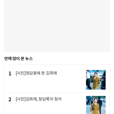
연예 많이 본 뉴스
1
[사진]청담동에 뜬 김희애
2
[사진]김희애, 청담룩의 정석