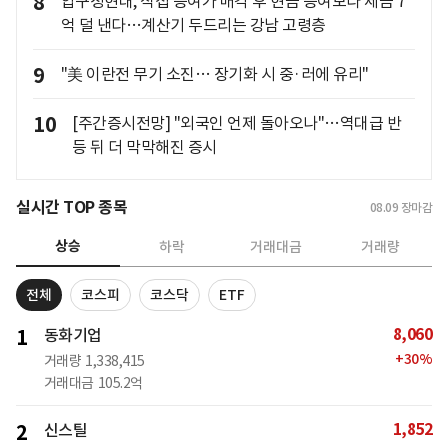
8
압구정현대, 직접 증여가 매각 후 현금 증여보다 세금 7
억 덜 낸다…계산기 두드리는 강남 고령층
9
"美 이란전 무기 소진… 장기화 시 중·러에 유리"
10
[주간증시전망] "외국인 언제 돌아오나"…역대급 반
등 뒤 더 막막해진 증시
실시간 TOP 종목
08.09
장마감
상승
하락
거래대금
거래량
전체
코스피
코스닥
ETF
8,060
1
동화기업
+
30
%
거래량
1,338,415
거래대금
105.2억
1,852
2
신스틸