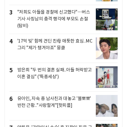
3
"저희도 아들을 경찰에 신고했다"…버스
기사 사칭남의 충격 행각에 부모도 손절
(탐비)
4
'17억 빚' 함께 견딘 친母 애틋한 효심..MC
그리 "제가 챙겨야죠" 뭉클
5
방은희 "두 번의 결혼 실패..아들 허락받고
이혼 결심" ('특종세상')
6
유아인, 자숙 중 남사친과 대놓고 '볼뽀뽀'
반전 근황.."사랑할게"[핫피플]