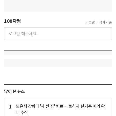
100자평
도움말
삭제기준
많이 본 뉴스
1
보유세 강화에 '세 낀 집' 퇴로… 토허제 실거주 예외 확
대 추진