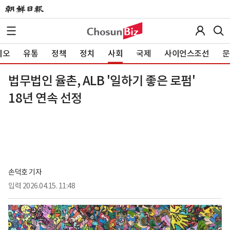
이오
유통
정책
정치
사회
국제
사이언스조선
문
법무법인 율촌, ALB '일하기 좋은 로펌'
18년 연속 선정
손덕호 기자
입력
2026.04.15. 11:48