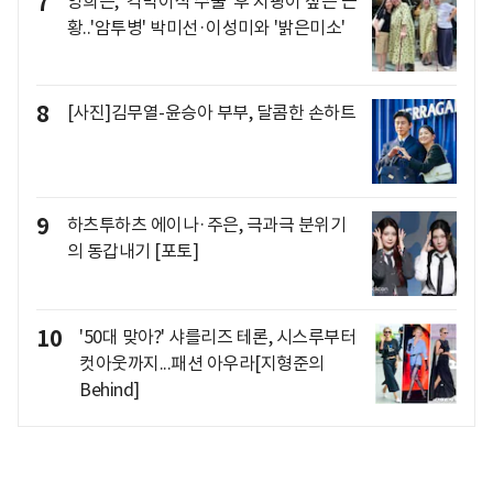
7
양희은, '각막이식 수술' 후 지팡이 짚은 근
황..'암투병' 박미선·이성미와 '밝은미소'
8
[사진]김무열-윤승아 부부, 달콤한 손하트
9
하츠투하츠 에이나·주은, 극과극 분위기
의 동갑내기 [포토]
10
'50대 맞아?' 샤를리즈 테론, 시스루부터
컷아웃까지...패션 아우라[지형준의
Behind]