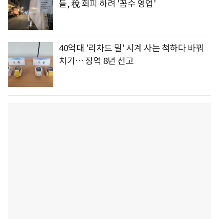
들, 稅 회피 하려 '꼼수 영업'
40억대 '리차드 밀' 시계 사는 척하다 바꿔
치기… 징역 8년 선고