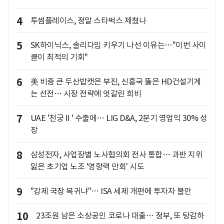
4
투썸플레이스, 정말 스타벅스 제쳤나
5
SK하이닉스, 솔리다임 키우기 나선 이유는…"이번 사이
클이 최적의 기회"
6
美 비중 큰 두산밥캣은 부진, 신흥국 뚫은 HD건설기계
는 선전… 시장 전략에 엇갈린 희비
7
UAE '천궁Ⅱ' 수출에… LIG D&A, 2분기 영업익 30% 성
장
8
삼성전자, 사업장별 노사협의회 전사 통합… 과반 지위
잃은 초기업 노조 '영향력 만회' 시도
9
"강제 국장 복귀냐"… ISA 세제 개편에 투자자 불만
10
23조원 남은 소상공인 코로나 대출… 정부, 또 탕감하