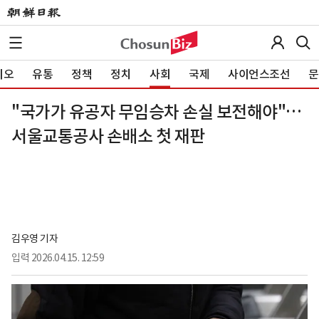
이오
유통
정책
정치
사회
국제
사이언스조선
문
"국가가 유공자 무임승차 손실 보전해야"…
서울교통공사 손배소 첫 재판
김우영 기자
입력
2026.04.15. 12:59