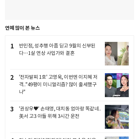
연예 많이 본 뉴스
1
반민정, 성추행 아픔 딛고 9월의 신부된
다…1살 연상 사업가와 결혼
2
'전자발찌 1호' 고영욱, 이번엔 이지혜 저
격.."49평이 미니멀리즘? 많이 출세했구
나"
3
'권상우♥' 손태영, 대치동 엄마랑 똑같네..
美서 고3 아들 위해 3시간 운전