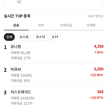
나
실시간 TOP 종목
08.07
장마감
상승
하락
거래대금
거래량
전체
코스피
코스닥
ETF
4,550
1
유니켐
+
30
%
거래량
60,138
거래대금
2.7억
5,050
2
비큐AI
+
29.99
%
거래량
324,951
거래대금
16억
928
3
이스트에이드
+
29.97
%
거래량
2,620,951
거래대금
22.3억