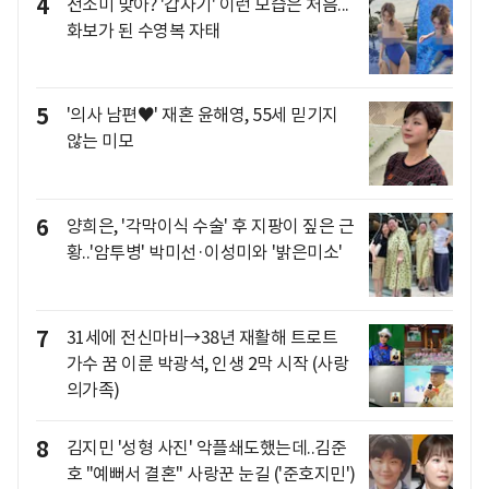
4
전소미 맞아? '갑자기' 이런 모습은 처음...
화보가 된 수영복 자태
5
'의사 남편♥' 재혼 윤해영, 55세 믿기지
않는 미모
6
양희은, '각막이식 수술' 후 지팡이 짚은 근
황..'암투병' 박미선·이성미와 '밝은미소'
7
31세에 전신마비→38년 재활해 트로트
가수 꿈 이룬 박광석, 인생 2막 시작 (사랑
의가족)
8
김지민 '성형 사진' 악플쇄도했는데..김준
호 "예뻐서 결혼" 사랑꾼 눈길 ('준호지민')