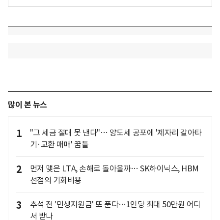
많이 본 뉴스
1
"그 세금 절대 못 낸다"… 양도세 공포에 '제자리 갈아타
기·교환 매매' 꿈틀
2
먼저 맺은 LTA, 손해로 돌아올까… SK하이닉스, HBM
선점의 기회비용
3
추석 전 '민생지원금' 또 푼다…1인당 최대 50만원 어디
서 받나