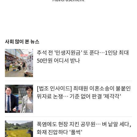
사회 많이 본 뉴스
추석 전 '민생지원금' 또 푼다…1인당 최대
50만원 어디서 받나
[법조 인사이드] 최태원 이혼소송이 불붙인
위자료 논쟁… 기준 없어 판결 '제각각'
폭염에도 현장 지킨 공무원… 벼 낱알 세다,
화재 진압하다 '풀썩'