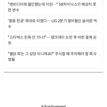
"엔비디아에 올인했는데 이런…" SK하이닉스가 예상치 못
한 변수
'중동 천궁' 제대로 터졌다… LIG 2분기 벌어들인 놀라운 액
수
"스타벅스 진짜 안 가나?"… 탱크데이 논란 후 바뀐 결제 순
위
"불닭 파는 그 삼양 아니에요?" 주식할 때 주의해야 할 회사
명들