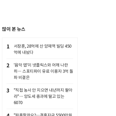
많이 본 뉴스
1
서장훈, 28억에 산 양재역 빌딩 450
억에 내놨다
2
'음악 앱'이 넷플릭스와 어깨 나란
히… 스포티파이 유료 이용자 3억 돌
파 비결은
3
"직접 농사 안 지으면 내년까지 팔아
라"… 양도세 중과에 떨고 있는
6070
4
"파혼할까요?…결혼자금 5500만원