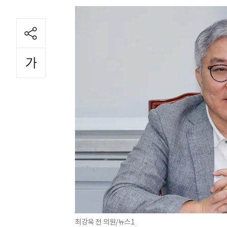
최강욱 전 의원/뉴스1