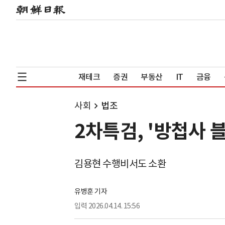
재테크
증권
부동산
IT
금융
사회
법조
2차특검, '방첩사 
김용현 수행비서도 소환
유병훈 기자
입력
2026.04.14. 15:56