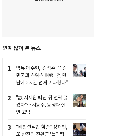
연예 많이 본 뉴스
1
악뮤 이수현, '김성주子' 김
민국과 스위스 여행 "첫 만
남에 2시간 넘게 기다렸다"
2
"故 서세원 떠난 뒤 연락 끊
겼다"…서동주, 동생과 절
연 고백
3
"비현설적인 힘줄" 정해인,
또 반전의 전완근 '플러팅'