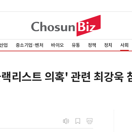
산업
중소기업·벤처
바이오
유통
정책
정치
사회
블랙리스트 의혹' 관련 최강욱