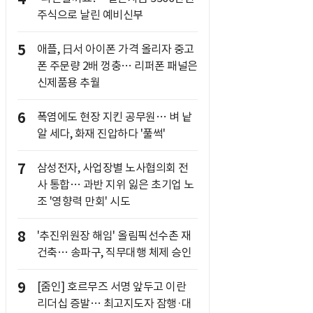
주식으로 날린 예비신부
5
애플, 日서 아이폰 가격 올리자 중고
폰 주문량 2배 껑충… 리퍼폰 패널은
신제품용 추월
6
폭염에도 현장 지킨 공무원… 벼 낱
알 세다, 화재 진압하다 '풀썩'
7
삼성전자, 사업장별 노사협의회 전
사 통합… 과반 지위 잃은 초기업 노
조 '영향력 만회' 시도
8
'추진위원장 해임' 올림픽선수촌 재
건축… 송파구, 직무대행 체제 승인
9
[줌인] 호르무즈 서명 앞두고 이란
리더십 증발… 최고지도자 잠행·대