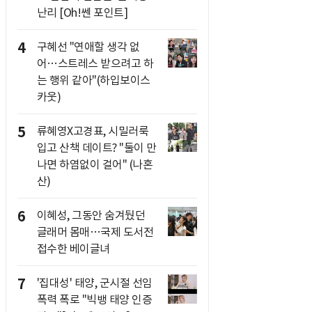
난리 [Oh!쎈 포인트]
4
구혜선 "연애할 생각 없
어…스트레스 받으려고 하
는 행위 같아"(하입보이스
카웃)
5
류혜영X고경표, 시밀러룩
입고 산책 데이트? "둘이 만
나면 하염없이 걸어" (나혼
산)
6
이혜성, 그동안 숨겨뒀던
글래머 몸매…국제 도서전
접수한 베이글녀
7
'집대성' 태양, 군시절 선임
폭력 폭로 "빅뱅 태양 인증