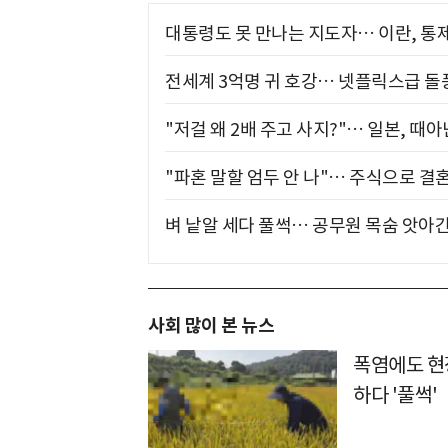
대통령도 못 만나는 지도자… 이란, 통
전세계 3억명 귀 호강… 넷플릭스급 돌
"저걸 왜 2배 주고 사지?"… 일본, 때
"파혼 말할 엄두 안 나"… 주식으로 결
벼 낱알 세다 풀썩… 공무원 목숨 앗아간
사회 많이 본 뉴스
폭염에도 현장
하다 '풀썩'