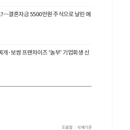
?…결혼자금 5500만원 주식으로 날린 예
찌개·보쌈 프랜차이즈 '놀부' 기업회생 신
도움말
삭제기준