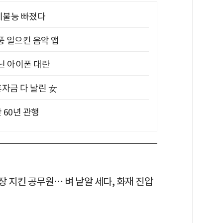
제불능 빠졌다
풍 일으킨 음악 앱
아닌 아이폰 대란
혼자금 다 날린 女
 60년 관행
 지킨 공무원… 벼 낱알 세다, 화재 진압