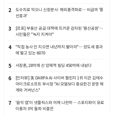
2
도수치료 막으니 신장분사·체외충격파로… 비급여 '풍
선효과'
3
[르포] 부동산 공급 대책에 뜨거운 감자된 '용산공원'…
시민들은 "녹지 지켜야"
4
"직접 농사 안 지으면 내년까지 팔아라"… 양도세 중과
에 떨고 있는 6070
5
서장훈, 28억에 산 양재역 빌딩 450억에 내놨다
6
[인터뷰] 美 DARPA AI 사이버 챌린지 1위 이끈 김태수
마이크로소프트 부사장 "AI 모델보다 중요한건 운영 체
계와 거버넌스"
7
'음악 앱'이 넷플릭스와 어깨 나란히… 스포티파이 유료
이용자 3억 돌파 비결은