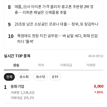
8
애플, 日서 아이폰 가격 올리자 중고폰 주문량 2배 껑
충… 리퍼폰 패널은 신제품용 추월
9
23조원 남은 소상공인 코로나 대출… 정부, 또 탕감하나
10
폭염에도 현장 지킨 공무원… 벼 낱알 세다, 화재 진압
하다 '풀썩'
실시간 TOP 종목
08.08
장마감
상승
하락
거래대금
거래량
전체
코스피
코스닥
ETF
8,060
1
동화기업
+
30
%
거래량
1,338,415
거래대금
105.2억