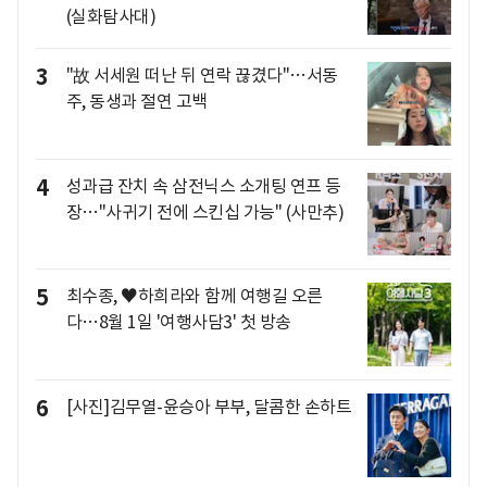
(실화탐사대)
3
"故 서세원 떠난 뒤 연락 끊겼다"…서동
주, 동생과 절연 고백
4
성과급 잔치 속 삼전닉스 소개팅 연프 등
장…"사귀기 전에 스킨십 가능" (사만추)
5
최수종, ♥하희라와 함께 여행길 오른
다…8월 1일 '여행사담3' 첫 방송
6
[사진]김무열-윤승아 부부, 달콤한 손하트