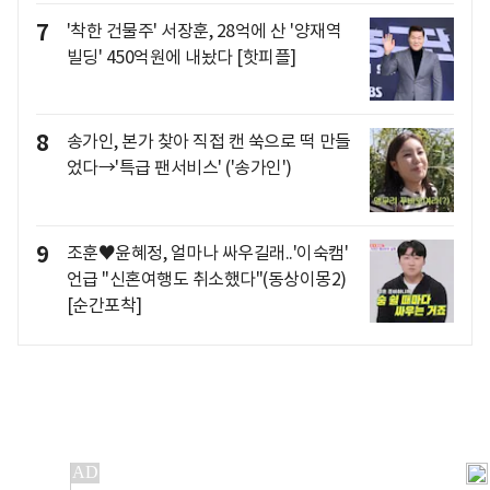
7
'착한 건물주' 서장훈, 28억에 산 '양재역
빌딩' 450억원에 내놨다 [핫피플]
8
송가인, 본가 찾아 직접 캔 쑥으로 떡 만들
었다→'특급 팬서비스' ('송가인')
9
조훈♥윤혜정, 얼마나 싸우길래..'이숙캠'
언급 "신혼여행도 취소했다"(동상이몽2)
[순간포착]