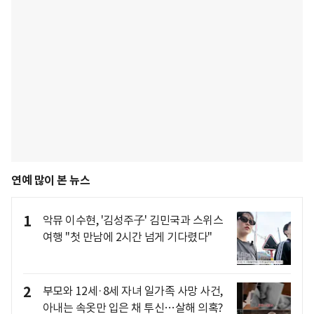
연예 많이 본 뉴스
1
악뮤 이수현, '김성주子' 김민국과 스위스
여행 "첫 만남에 2시간 넘게 기다렸다"
2
부모와 12세·8세 자녀 일가족 사망 사건,
아내는 속옷만 입은 채 투신…살해 의혹?