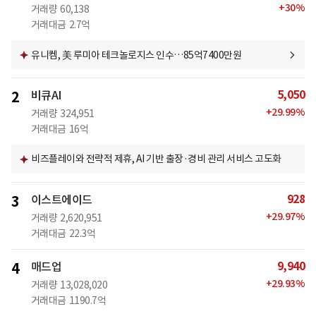
+
30
%
거래량
60,138
거래대금
2.7억
유니켐, 美 루미아 테크놀로지스 인수…85억7400만원
5,050
2
비큐AI
+
29.99
%
거래량
324,951
거래대금
16억
비즈플레이와 전략적 제휴, AI 기반 출장·경비 관리 서비스 고도화
928
3
이스트에이드
+
29.97
%
거래량
2,620,951
거래대금
22.3억
9,940
4
매드업
+
29.93
%
거래량
13,028,020
거래대금
1190.7억