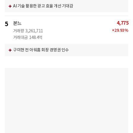
AI 기술 활용한 광고 효율 개선 기대감
4,775
5
본느
+
29.93
%
거래량
3,261,711
거래대금
148.4억
구미현 전 아워홈 회장 경영권 인수