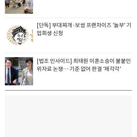
[단독] 부대찌개·보쌈 프랜차이즈 '놀부' 기
업회생 신청
[법조 인사이드] 최태원 이혼소송이 불붙인
위자료 논쟁… 기준 없어 판결 '제각각'