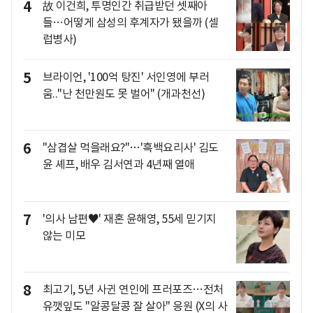
4
故 이건희, 투명인간 취급받던 셋째아
들…어떻게 삼성의 후계자가 됐을까 (셀
럽병사)
5
브라이언, '100억 탕진' 서인영에 부러
움.."난 천만원도 못 벌어" (개과천선)
6
"삼겹살 먹을래요?"…'흑백요리사' 김도
윤 셰프, 배우 김서연과 4년째 열애
7
'의사 남편♥' 재혼 윤해영, 55세 믿기지
않는 미모
8
최고기, 5년 사귄 연인에 프러포즈…전처
유깻잎도 "알콩달콩 잘 살아" 응원 (X의 사