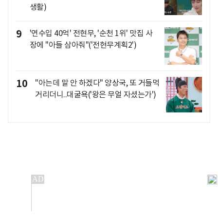
생활)
9
'연수입 40억' 전현무, '순천 1위' 맛집 사
장에 "아들 삼아줘"('전현무계획2')
10
"아는데 말 안 하겠다" 양상국, 또 거들먹
거리더니..대굴욕('왕은 무얼 자셨는가')
개인정보처리방침
앱설치(Android)