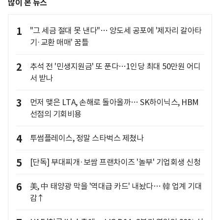
많이 본 뉴스
1
"그 세금 절대 못 낸다"… 양도세 공포에 '제자리 갈아타
기·교환 매매' 꿈틀
2
추석 전 '민생지원금' 또 푼다…1인당 최대 50만원 어디
서 받나
3
먼저 맺은 LTA, 손해로 돌아올까… SK하이닉스, HBM
선점의 기회비용
4
투썸플레이스, 정말 스타벅스 제쳤나
5
[단독] 부대찌개·보쌈 프랜차이즈 '놀부' 기업회생 신청
6
美, 中 태양광 막을 '역대급 카드' 내놨다… 韓 업계 기대
감↑