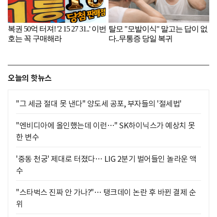
오늘의 핫뉴스
"그 세금 절대 못 낸다" 양도세 공포, 부자들의 '절세법'
"엔비디아에 올인했는데 이런…" SK하이닉스가 예상치 못
한 변수
'중동 천궁' 제대로 터졌다… LIG 2분기 벌어들인 놀라운 액
수
"스타벅스 진짜 안 가나?"… 탱크데이 논란 후 바뀐 결제 순
위