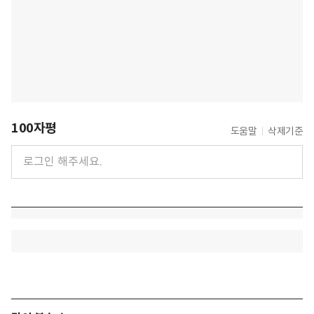
100자평
도움말
삭제기준