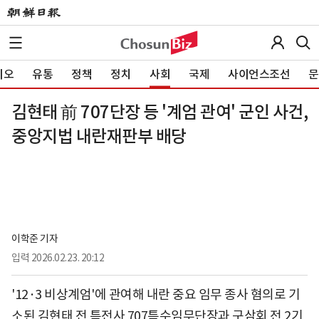
이오
유통
정책
정치
사회
국제
사이언스조선
문
김현태 前 707단장 등 '계엄 관여' 군인 사건,
중앙지법 내란재판부 배당
이학준 기자
입력
2026.02.23. 20:12
'12·3 비상계엄'에 관여해 내란 중요 임무 종사 혐의로 기
소된 김현태 전 특전사 707특수임무단장과 구삼회 전 2기