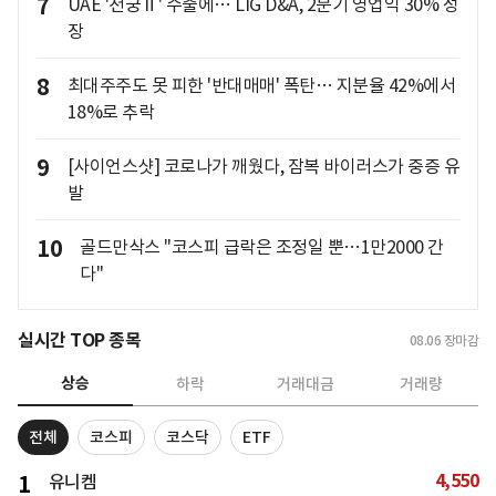
7
UAE '천궁Ⅱ' 수출에… LIG D&A, 2분기 영업익 30% 성
장
8
최대주주도 못 피한 '반대매매' 폭탄… 지분율 42%에서
18%로 추락
9
[사이언스샷] 코로나가 깨웠다, 잠복 바이러스가 중증 유
발
10
골드만삭스 "코스피 급락은 조정일 뿐…1만2000 간
다"
실시간 TOP 종목
08.06
장마감
상승
하락
거래대금
거래량
전체
코스피
코스닥
ETF
4,550
1
유니켐