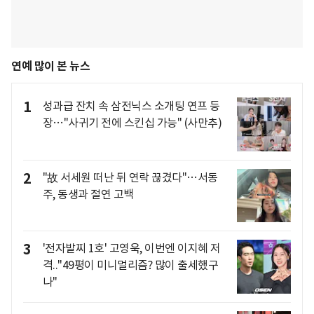
연예 많이 본 뉴스
1
성과급 잔치 속 삼전닉스 소개팅 연프 등
장…"사귀기 전에 스킨십 가능" (사만추)
2
"故 서세원 떠난 뒤 연락 끊겼다"…서동
주, 동생과 절연 고백
3
'전자발찌 1호' 고영욱, 이번엔 이지혜 저
격.."49평이 미니멀리즘? 많이 출세했구
나"