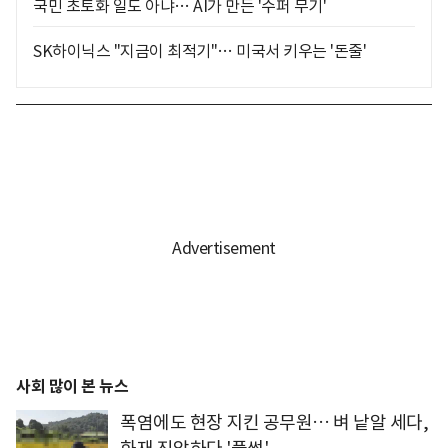
국민 초토화 일도 아냐… AI가 만든 '수퍼 무기'
SK하이닉스 "지금이 최적기"… 미국서 키우는 '돈줄'
사회 많이 본 뉴스
폭염에도 현장 지킨 공무원… 벼 낱알 세다,