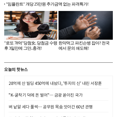
오늘의 핫뉴스
28억에 산 빌딩 450억에 내놨다, '투자의 신' 내린 서장훈
"K-굴착기 덕에 돈 벌어"… 금광 쏟아진 국가
벼 낱알 세다 풀썩… 공무원 목숨 앗아간 60년 관행