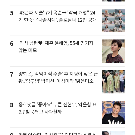
5
'43년째 모솔' 7기 옥순→"약국 개업" 24
기 현숙…'나솔사계', 솔로남녀 12인 공개
6
'의사 남편♥' 재혼 윤해영, 55세 믿기지
않는 미모
7
양희은, '각막이식 수술' 후 지팡이 짚은 근
황..'암투병' 박미선·이성미와 '밝은미소'
8
옹호댓글 '좋아요' 누른 전현무, 억울함 표
현? 침묵깨고 사과할까