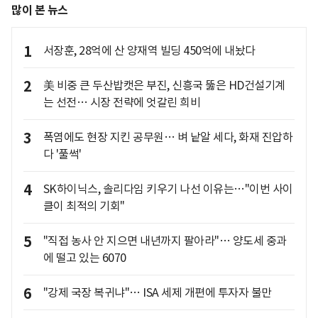
많이 본 뉴스
1
서장훈, 28억에 산 양재역 빌딩 450억에 내놨다
2
美 비중 큰 두산밥캣은 부진, 신흥국 뚫은 HD건설기계
는 선전… 시장 전략에 엇갈린 희비
3
폭염에도 현장 지킨 공무원… 벼 낱알 세다, 화재 진압하
다 '풀썩'
4
SK하이닉스, 솔리다임 키우기 나선 이유는…"이번 사이
클이 최적의 기회"
5
"직접 농사 안 지으면 내년까지 팔아라"… 양도세 중과
에 떨고 있는 6070
6
"강제 국장 복귀냐"… ISA 세제 개편에 투자자 불만