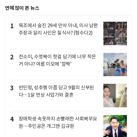
연예 많이 본 뉴스
1
욕조에서 숨진 29세 만삭 아내, 의사 남편
주장과 달리 사인은 질식사? (형수다2)
2
전소미, 수영복이 핫걸 담기에 너무 작은
거 아냐? 여름 미모에 '깜짝'
3
반민정, 성추행 아픔 딛고 9월의 신부된
다…1살 연상 사업가와 결혼
4
장애학생 속옷까지 손빨래한 사회복무요
원…주인공은 개그맨 김규원