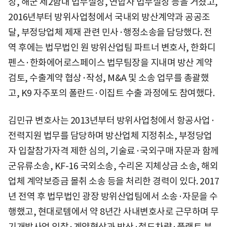
장, 해군 제2함대 법무실장, 연합사 법무실장 등을 거쳤고,
2016년부터 방위사업청에서 국내외 방산계약과 공공조
달, 부정당업체 제재 관련 민사·행정소송을 담당했다. 전
역 후에는 법무법인 원 방위산업팀 파트너 변호사, 한화디
펜스·한화에어로스페이스 법무팀장을 지내며 방산 계약
검토, 수출계약 협상·작성, M&A 및 소송 업무를 총괄했
고, K9 자주포의 폴란드·이집트 수출 과정에도 참여했다.
김민규 변호사는 2013년부터 방위사업청에서 항공사업·
전력지원 법무를 담당하며 방산업체 지정취소, 부정당업
자 입찰참가자격 제한 심의, 기술료·국외구매 자문과 함께
군유류소송, KF-16 국외소송, 수리온 지체상금 소송, 해외
업체 계약보증금 몰취 소송 등을 처리한 경력이 있다. 2017
년 전역 후 법무법인 광장 방위산업팀에서 소송·자문을 수
행했고, 현대로템에서 약 8년간 사내변호사로 근무하며 무
기개발사업 입찰·계약협상과 방산·철도차량·플랜트 분