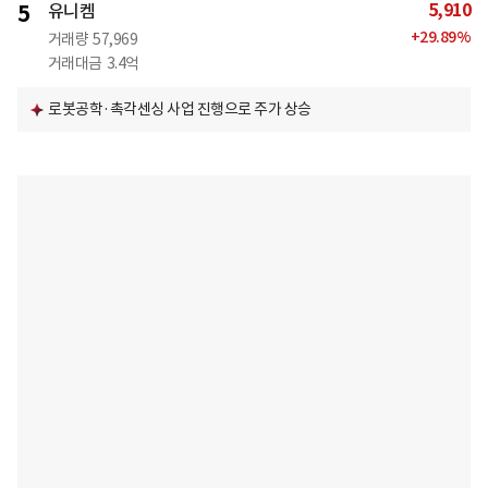
5,910
5
유니켐
+
29.89
%
거래량
57,969
거래대금
3.4억
로봇공학·촉각센싱 사업 진행으로 주가 상승