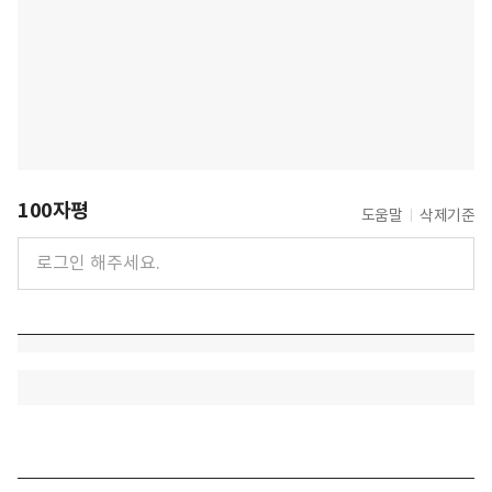
100자평
도움말
삭제기준