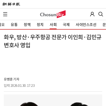
이오
유통
정책
정치
사회
국제
사이언스조선
문
화우, 방산·우주항공 전문가 이인희·김민규
변호사 영입
유병훈 기자
입력
2026.01.30. 17:23