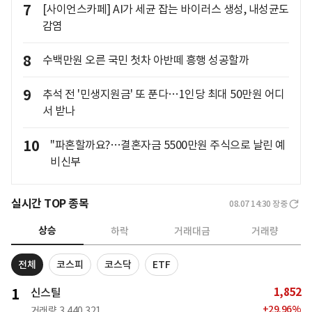
7
[사이언스카페] AI가 세균 잡는 바이러스 생성, 내성균도
감염
8
수백만원 오른 국민 첫차 아반떼 흥행 성공할까
9
추석 전 '민생지원금' 또 푼다…1인당 최대 50만원 어디
서 받나
10
"파혼할까요?…결혼자금 5500만원 주식으로 날린 예
비신부
실시간 TOP 종목
08.07 14:30
장중
상승
하락
거래대금
거래량
전체
코스피
코스닥
ETF
1,852
1
신스틸
+
29.96
%
거래량
3,440,321