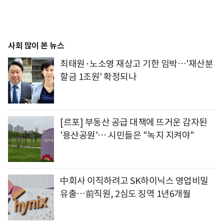
사회 많이 본 뉴스
최태원·노소영 재상고 기한 임박…'재산분
할금 1조원' 확정되나
[르포] 부동산 공급 대책에 뜨거운 감자된
'용산공원'… 시민들은 "녹지 지켜야"
中회사 이직하려고 SK하이닉스 영업비밀
유출…前직원, 2심도 징역 1년6개월