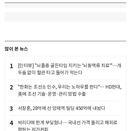
많이 본 뉴스
1
[인터뷰] "뇌졸중 골든타임 지키는 '뇌동맥류 치료'"…개
두술 없이 혈관 타고 들어가 막는다
2
"한화는 조선소 인수, 우리는 노하우를 판다"… HD현대,
美에 조선 기술·운영·관리 방법 수출
3
서장훈, 28억에 산 양재역 빌딩 450억에 내놨다
4
박리다매 한계 부딪혔나… 국내선 가격 올리고 해외로
향하는 저가커피