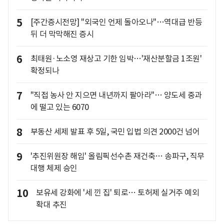
5
[주간증시전망] "외국인 언제 돌아오나"…역대급 반등
뒤 더 막막해진 증시
6
최태원·노소영 재상고 기한 임박…'재산분할금 1조원'
확정되나
7
"직접 농사 안 지으면 내년까지 팔아라"… 양도세 중과
에 떨고 있는 6070
8
부동산 세제 발표 후 5일, 국민 입법 의견 2000건 넘어
9
'추진위원장 해임' 올림픽선수촌 재건축… 송파구, 직무
대행 체제 승인
10
보유세 강화에 '세 낀 집' 퇴로… 토허제 실거주 예외
확대 추진