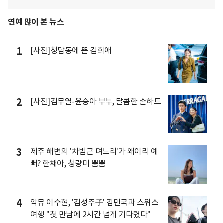
연예 많이 본 뉴스
1
[사진]청담동에 뜬 김희애
2
[사진]김무열-윤승아 부부, 달콤한 손하트
3
제주 해변의 '차범근 며느리'가 왜이리 예
뻐? 한채아, 청량미 뿜뿜
4
악뮤 이수현, '김성주子' 김민국과 스위스
여행 "첫 만남에 2시간 넘게 기다렸다"