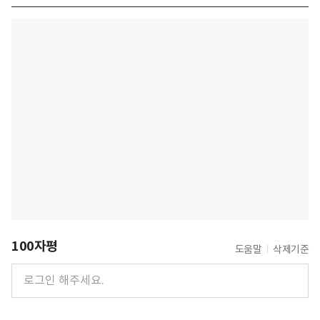
100자평
도움말
삭제기준