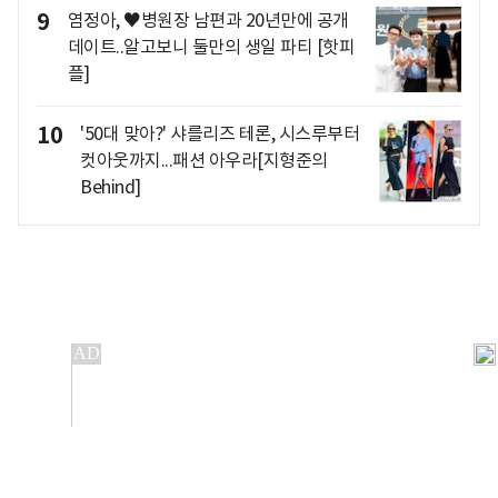
9
염정아, ♥병원장 남편과 20년만에 공개
데이트..알고보니 둘만의 생일 파티 [핫피
플]
10
'50대 맞아?' 샤를리즈 테론, 시스루부터
컷아웃까지...패션 아우라[지형준의
Behind]
개인정보처리방침
앱설치(Android)
본 사이트의 주가 시세정보는 정보 제공 목적이며, 오류가
발생하거나 지연될 수 있습니다.