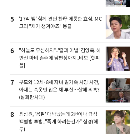
5
'17억 빚' 함께 견딘 친母 애틋한 효심..MC
그리 "제가 챙겨야죠" 뭉클
6
"하늘도 무심하지"..'딸과 이별' 김영옥. 하
반신 마비 손주에 남편상까지..비보 [핫피
플]
7
부모와 12세·8세 자녀 일가족 사망 사건,
아내는 속옷만 입은 채 투신…살해 의혹?
(실화탐사대)
8
최성원, '응팔' 대박났는데 2번이나 급성
백혈병 투병.."죽게 하려는건가" 심경(해
투)