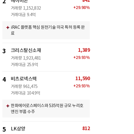
841
2
에이비온
+
29.98
%
거래량
1,152,832
거래대금
9.4억
iRAC 플랫폼 핵심 원천기술 미국 특허 등록 완
료
1,389
3
크리스탈신소재
+
29.93
%
거래량
1,923,481
거래대금
25.9억
11,590
4
비츠로넥스텍
+
29.93
%
거래량
961,475
거래대금
104.9억
한화에어로스페이스와 535억원 규모 누리호
엔진 부품 수주
812
5
LK삼양