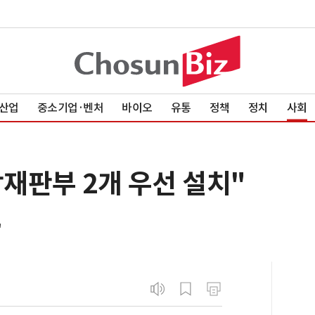
산업
중소기업·벤처
바이오
유통
정책
정치
사회
재판부 2개 우선 설치"
"