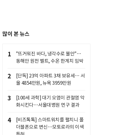
많이 본 뉴스
1
"뜨거워진 바다, 냉각수로 불안"…
동해안 원전 벨트, 수온 한계치 임박
2
[단독] 23억 아파트 3채 보유세… 서
울 4854만원, 뉴욕 3959만원
3
[100세 과학] 대기 오염이 관절염 악
화시킨다…서울대병원 연구 결과
4
[비즈톡톡] 스마트워치를 펼치니 폴
더블폰으로 변신…모토로라의 이색
특허