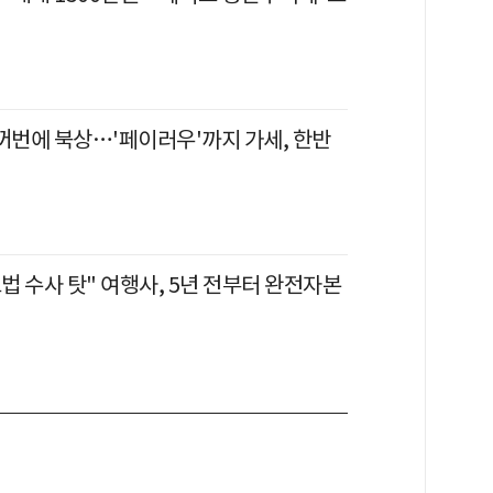
한꺼번에 북상…'페이러우'까지 가세, 한반
보법 수사 탓" 여행사, 5년 전부터 완전자본