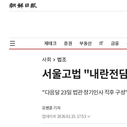
재테크
증권
부동산
IT
금융
사회
법조
서울고법 "내란전담
"다음달 23일 법관 정기인사 직후 구성
유병훈 기자
업데이트
2026.01.15. 17:53