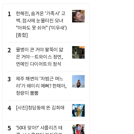
1
한혜진, 숨겨온 '가족사' 고
백..점사에 눈물터진 모녀
"아파도 못 쉬어" ('미우새')
[종합]
2
물병이 큰 거야 팔뚝이 얇
은 거야…트와이스 정연,
연예인 다이어트의 정석
3
제주 해변의 '차범근 며느
리'가 왜이리 예뻐? 한채아,
청량미 뿜뿜
4
[사진]청담동에 뜬 김희애
5
'50대 맞아?' 샤를리즈 테