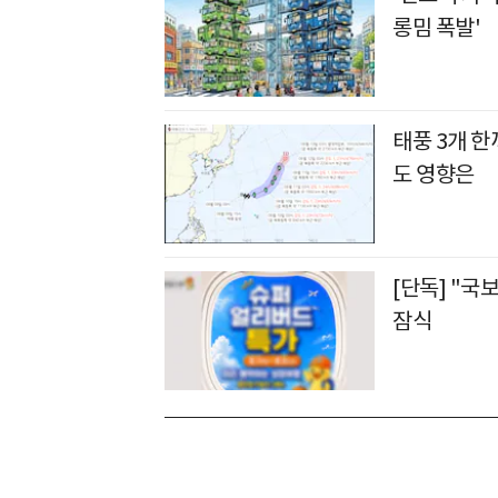
롱밈 폭발'
태풍 3개 
도 영향은
[단독] "국
잠식