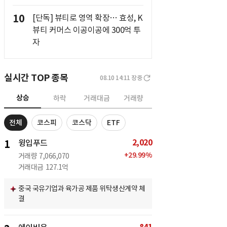
10
[단독] 뷰티로 영역 확장… 효성, K
뷰티 커머스 이공이공에 300억 투
자
실시간 TOP 종목
08.10 14:11
장중
상승
하락
거래대금
거래량
전체
코스피
코스닥
ETF
2,020
1
윙입푸드
+
29.99
%
거래량
7,066,070
거래대금
127.1억
중국 국유기업과 육가공 제품 위탁생산계약 체
결