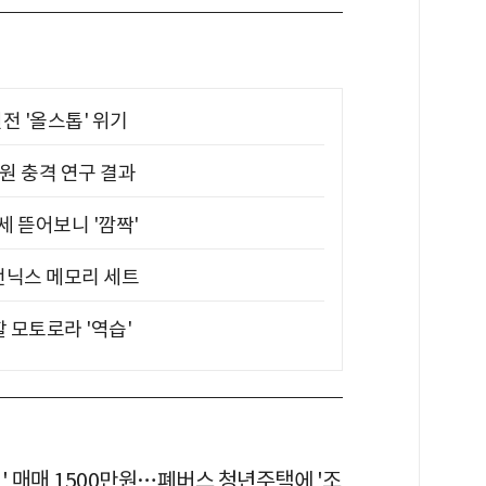
전 '올스톱' 위기
원 충격 연구 결과
 뜯어보니 '깜짝'
전닉스 메모리 세트
할 모토로라 '역습'
' 매매 1500만원…폐버스 청년주택에 '조