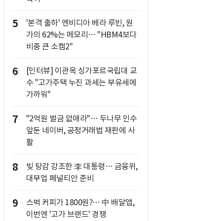
5
'본격 출하' 엔비디아 베라 루빈, 원
가의 62%는 메모리… "HBM4보다
비중 큰 소캠2"
6
[인터뷰] 이관옥 싱가포르국립대 교
수 "고가주택 누진 과세는 부유세에
가까워"
7
"2억원 벌금 없애라"… 두나무 인수
앞둔 네이버, 공정거래법 재판에 사
활
8
빚 탕감 강조한 李 대통령… 금융위,
대부업 페널티안 준비
9
스벅 커피가 1800원?… 中 배달앱,
이번엔 '고가 브랜드' 경쟁