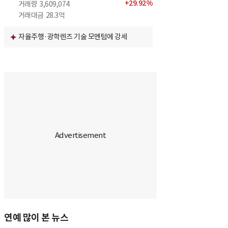
+
29.92
%
거래량
3,609,074
거래대금
28.3억
자율주행·광학렌즈 기술 모멘텀에 강세
연예 많이 본 뉴스