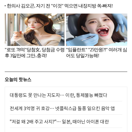
오늘의 핫뉴스
대통령도 못 만나는 지도자… 이란, 통제불능 빠졌다
전세계 3억명 귀 호강… 넷플릭스급 돌풍 일으킨 음악 앱
"저걸 왜 2배 주고 사지?"… 일본, 때아닌 아이폰 대란