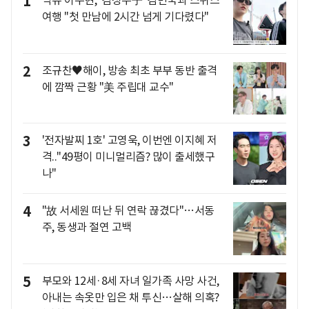
1
악뮤 이수현, '김성주子' 김민국과 스위스
여행 "첫 만남에 2시간 넘게 기다렸다"
2
조규찬♥해이, 방송 최초 부부 동반 출격
에 깜짝 근황 "美 주립대 교수"
3
'전자발찌 1호' 고영욱, 이번엔 이지혜 저
격.."49평이 미니멀리즘? 많이 출세했구
나"
4
"故 서세원 떠난 뒤 연락 끊겼다"…서동
주, 동생과 절연 고백
5
부모와 12세·8세 자녀 일가족 사망 사건,
아내는 속옷만 입은 채 투신…살해 의혹?