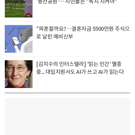
'용산공원'… 시민들은 "녹지 지켜야"
"파혼할까요?…결혼자금 5500만원 주식으
로 날린 예비신부
[김지수의 인터스텔라] '읽는 인간' 멸종
중... 대입지원서도 AI가 쓰고 AI가 읽는다