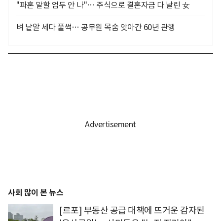
"파혼 말할 엄두 안 나"… 주식으로 결혼자금 다 날린 女
벼 낱알 세다 풀썩… 공무원 목숨 앗아간 60년 관행
사회 많이 본 뉴스
[르포] 부동산 공급 대책에 뜨거운 감자된