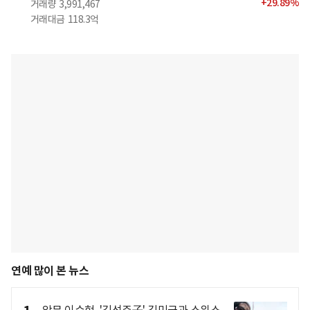
+
29.89
%
거래량
3,991,467
거래대금
118.3억
연예 많이 본 뉴스