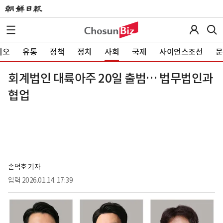
이오
유통
정책
정치
사회
국제
사이언스조선
문
회계법인 대륙아주 20일 출범… 법무법인과
협업
손덕호 기자
입력
2026.01.14. 17:39