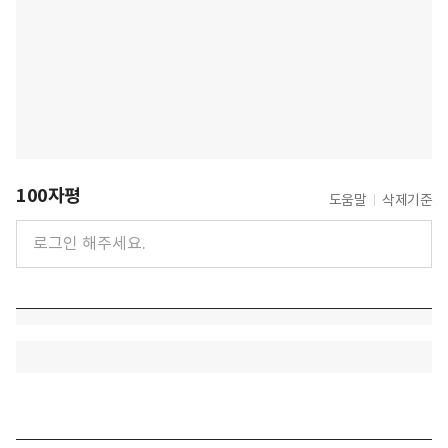
100자평
도움말
삭제기준