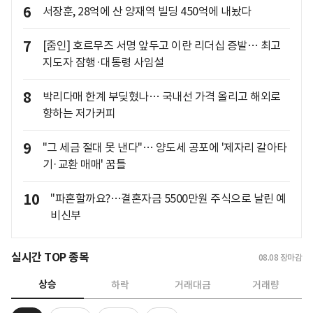
6
서장훈, 28억에 산 양재역 빌딩 450억에 내놨다
7
[줌인] 호르무즈 서명 앞두고 이란 리더십 증발… 최고
지도자 잠행·대통령 사임설
8
박리다매 한계 부딪혔나… 국내선 가격 올리고 해외로
향하는 저가커피
9
"그 세금 절대 못 낸다"… 양도세 공포에 '제자리 갈아타
기·교환 매매' 꿈틀
10
"파혼할까요?…결혼자금 5500만원 주식으로 날린 예
비신부
실시간 TOP 종목
08.08
장마감
상승
하락
거래대금
거래량