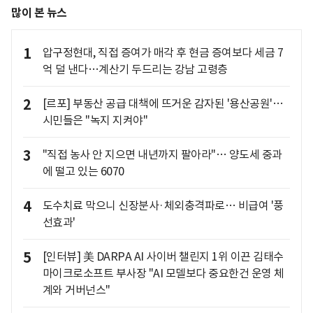
많이 본 뉴스
1
압구정현대, 직접 증여가 매각 후 현금 증여보다 세금 7
억 덜 낸다…계산기 두드리는 강남 고령층
2
[르포] 부동산 공급 대책에 뜨거운 감자된 '용산공원'…
시민들은 "녹지 지켜야"
3
"직접 농사 안 지으면 내년까지 팔아라"… 양도세 중과
에 떨고 있는 6070
4
도수치료 막으니 신장분사·체외충격파로… 비급여 '풍
선효과'
5
[인터뷰] 美 DARPA AI 사이버 챌린지 1위 이끈 김태수
마이크로소프트 부사장 "AI 모델보다 중요한건 운영 체
계와 거버넌스"