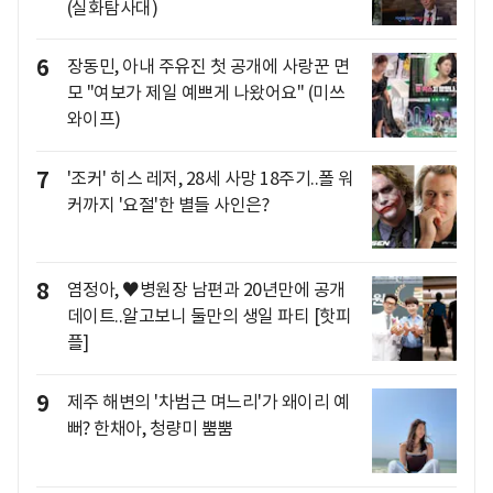
(실화탐사대)
6
장동민, 아내 주유진 첫 공개에 사랑꾼 면
모 "여보가 제일 예쁘게 나왔어요" (미쓰
와이프)
7
'조커' 히스 레저, 28세 사망 18주기..폴 워
커까지 '요절'한 별들 사인은?
8
염정아, ♥병원장 남편과 20년만에 공개
데이트..알고보니 둘만의 생일 파티 [핫피
플]
9
제주 해변의 '차범근 며느리'가 왜이리 예
뻐? 한채아, 청량미 뿜뿜