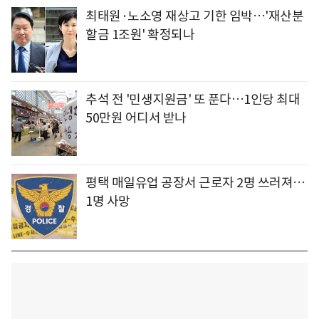
최태원·노소영 재상고 기한 임박…'재산분
할금 1조원' 확정되나
추석 전 '민생지원금' 또 푼다…1인당 최대
50만원 어디서 받나
평택 매일유업 공장서 근로자 2명 쓰러져…
1명 사망