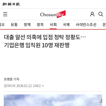
이오
유통
정책
정치
사회
국제
사이언스조선
문
대출 알선 의혹에 입점 청탁 정황도…
기업은행 임직원 10명 재판행
유병훈 기자
업데이트
2026.01.12. 14:02