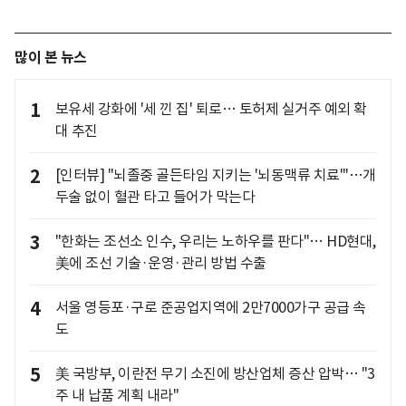
많이 본 뉴스
1
보유세 강화에 '세 낀 집' 퇴로… 토허제 실거주 예외 확
대 추진
2
[인터뷰] "뇌졸중 골든타임 지키는 '뇌동맥류 치료'"…개
두술 없이 혈관 타고 들어가 막는다
3
"한화는 조선소 인수, 우리는 노하우를 판다"… HD현대,
美에 조선 기술·운영·관리 방법 수출
4
서울 영등포·구로 준공업지역에 2만7000가구 공급 속
도
5
美 국방부, 이란전 무기 소진에 방산업체 증산 압박… "3
주 내 납품 계획 내라"