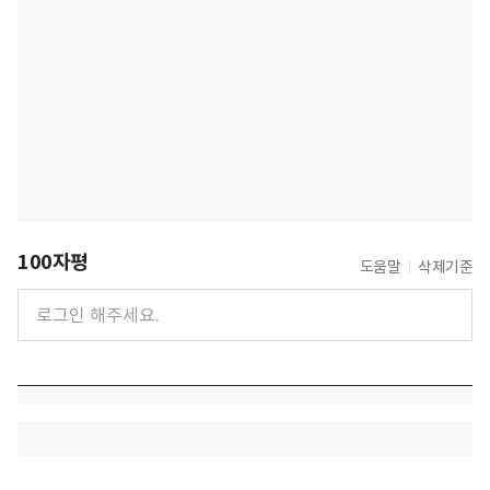
100자평
도움말
삭제기준