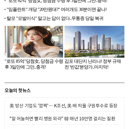
오늘의 핫뉴스
美 방산 기업도 '깜짝'… K조선, 美 배 띄울 구원투수로 등장
"말 어눌하면 빨리 병원 와라" 韓 매년 10만명 걸리는 질환