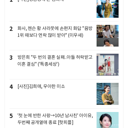
2
화사, 젠슨 황 샤라웃에 손편지 화답 "음방
1위 때보다 연락 많이 받아" (미우새)
3
방은희 "두 번의 결혼 실패..아들 허락받고
이혼 결심" ('특종세상')
4
[사진]김희애, 우아한 미소
5
'첫 눈에 반한 사랑→10년 남사친' 아이유,
두번째 공개열애 종료 [핫피플]