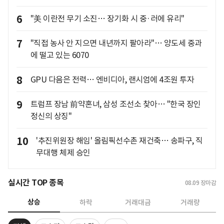
6
"美 이란전 무기 소진… 장기화 시 중·러에 유리"
7
"직접 농사 안 지으면 내년까지 팔아라"… 양도세 중과
에 떨고 있는 6070
8
GPU 다음은 전력… 엔비디아, 랜시엄에 4조원 투자
9
트럼프 장남 前약혼녀, 삼성 조선소 찾아… "한국 장인
정신의 상징"
10
'추진위원장 해임' 올림픽선수촌 재건축… 송파구, 직
무대행 체제 승인
실시간 TOP 종목
08.09
장마감
상승
하락
거래대금
거래량