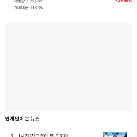
+
29.89
%
거래량
3,991,467
거래대금
118.3억
연예 많이 본 뉴스
1
[사진]청담동에 뜬 김희애