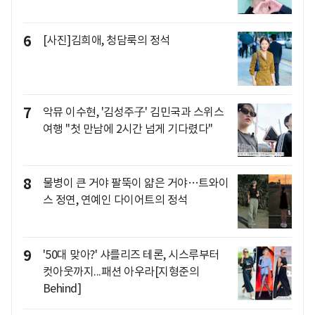
6
[사진]김희애, 청담룩의 정석
7
악뮤 이수현, '김성주子' 김민국과 스위스
여행 "첫 만남에 2시간 넘게 기다렸다"
8
물병이 큰 거야 팔뚝이 얇은 거야…트와이
스 정연, 연예인 다이어트의 정석
9
'50대 맞아?' 샤를리즈 테론, 시스루부터
컷아웃까지...패션 아우라[지형준의
Behind]