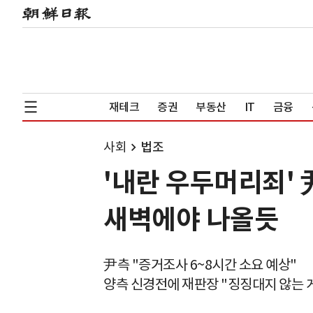
재테크
증권
부동산
IT
금융
사회
법조
'내란 우두머리죄' 
새벽에야 나올듯
尹측 "증거조사 6~8시간 소요 예상"
양측 신경전에 재판장 "징징대지 않는 