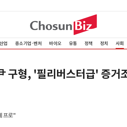
산업
중소기업·벤처
바이오
유통
정책
정치
사회
尹 구형, '필리버스터급' 증거
게 프로"