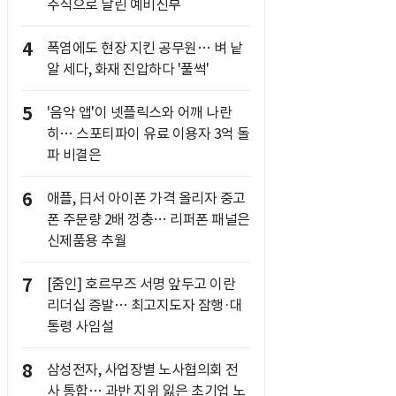
주식으로 날린 예비신부
4
폭염에도 현장 지킨 공무원… 벼 낱
알 세다, 화재 진압하다 '풀썩'
5
'음악 앱'이 넷플릭스와 어깨 나란
히… 스포티파이 유료 이용자 3억 돌
파 비결은
6
애플, 日서 아이폰 가격 올리자 중고
폰 주문량 2배 껑충… 리퍼폰 패널은
신제품용 추월
7
[줌인] 호르무즈 서명 앞두고 이란
리더십 증발… 최고지도자 잠행·대
통령 사임설
8
삼성전자, 사업장별 노사협의회 전
사 통합… 과반 지위 잃은 초기업 노