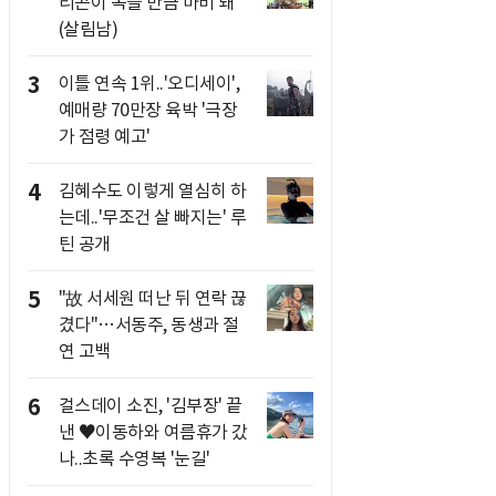
리콘이 녹을 만큼 마비 돼"
(살림남)
3
이틀 연속 1위..'오디세이',
예매량 70만장 육박 '극장
가 점령 예고'
4
김혜수도 이렇게 열심히 하
는데..'무조건 살 빠지는' 루
틴 공개
5
"故 서세원 떠난 뒤 연락 끊
겼다"…서동주, 동생과 절
연 고백
6
걸스데이 소진, '김부장' 끝
낸 ♥이동하와 여름휴가 갔
나..초록 수영복 '눈길'