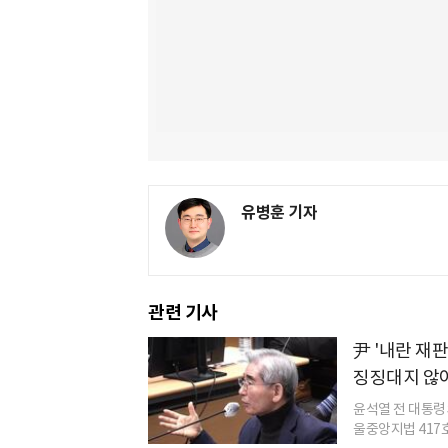
유병훈 기자
관련 기사
尹 '내란 재
징징대지 않
윤석열 전 대통령
울중앙지법 417호