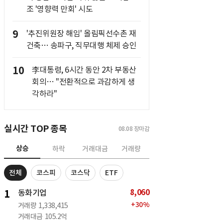
조 '영향력 만회' 시도
9
'추진위원장 해임' 올림픽선수촌 재
건축… 송파구, 직무대행 체제 승인
10
李대통령, 6시간 동안 2차 부동산
회의… "전환적으로 과감하게 생
각하라"
실시간 TOP 종목
08.08
장마감
상승
하락
거래대금
거래량
전체
코스피
코스닥
ETF
8,060
1
동화기업
+
30
%
거래량
1,338,415
거래대금
105.2억