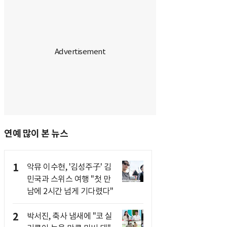
연예 많이 본 뉴스
1
악뮤 이수현, '김성주子' 김
민국과 스위스 여행 "첫 만
남에 2시간 넘게 기다렸다"
2
박서진, 축사 냄새에 "코 실