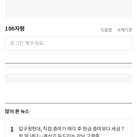
100자평
도움말
삭제기준
많이 본 뉴스
1
압구정현대, 직접 증여가 매각 후 현금 증여보다 세금 7
억 덜 낸다…계산기 두드리는 강남 고령층