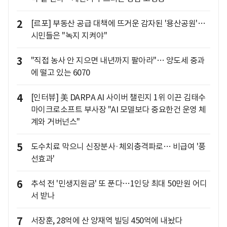
2
[르포] 부동산 공급 대책에 뜨거운 감자된 '용산공원'…
시민들은 "녹지 지켜야"
3
"직접 농사 안 지으면 내년까지 팔아라"… 양도세 중과
에 떨고 있는 6070
4
[인터뷰] 美 DARPA AI 사이버 챌린지 1위 이끈 김태수
마이크로소프트 부사장 "AI 모델보다 중요한건 운영 체
계와 거버넌스"
5
도수치료 막으니 신장분사·체외충격파로… 비급여 '풍
선효과'
6
추석 전 '민생지원금' 또 푼다…1인당 최대 50만원 어디
서 받나
7
서장훈, 28억에 산 양재역 빌딩 450억에 내놨다