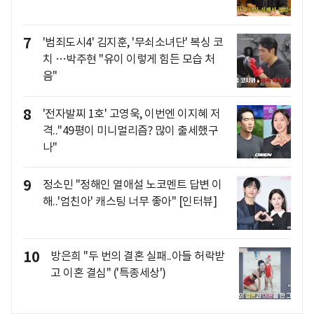
7
'범죄도시4' 김지훈, '무쇠소녀단' 복싱 코
치 …박주현 "유이 이렇게 힘든 모습 처
음"
8
'전자발찌 1호' 고영욱, 이번엔 이지혜 저
격.."49평이 미니멀리즘? 많이 출세했구
나"
9
정소민 "정해인 열애설 노코멘트 답변 이
해..'엄친아' 캐스팅 너무 좋아" [인터뷰]
10
방은희 "두 번의 결혼 실패..아들 허락받
고 이혼 결심" ('특종세상')