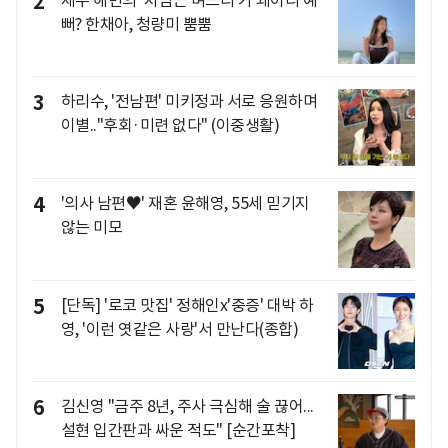
2
뻐? 한채아, 청량미 뿜뿜
3
하리수, '전남편' 미키정과 서로 응원하며
이별.."후회·미련 없다" (이중생활)
4
'의사 남편♥' 재혼 윤해영, 55세 믿기지
않는 미모
5
[단독] '로코 맛집' 정해인x'중증' 대박 하
영, '이런 엿같은 사랑'서 만난다(종합)
6
김신영 "금주 8년, 주사 극심해 술 끊어...
설현 입간판과 싸운 적도" [순간포착]