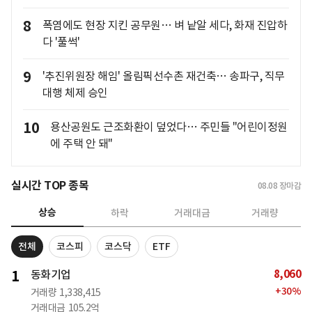
8
폭염에도 현장 지킨 공무원… 벼 낱알 세다, 화재 진압하
다 '풀썩'
9
'추진위원장 해임' 올림픽선수촌 재건축… 송파구, 직무
대행 체제 승인
10
용산공원도 근조화환이 덮었다… 주민들 "어린이정원
에 주택 안 돼"
실시간 TOP 종목
08.08
장마감
상승
하락
거래대금
거래량
전체
코스피
코스닥
ETF
8,060
1
동화기업
+
30
%
거래량
1,338,415
거래대금
105.2억