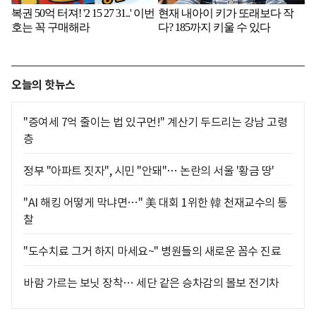
오늘의 핫뉴스
"증여세 7억 줄이는 법 있구먼!" 계산기 두드리는 강남 고령
층
정부 "아파트 짓자", 시민 "안돼"… 논란의 서울 '황금 땅'
"AI 해킹 어떻게 막냐면…" 美 대회 1위한 韓 천재교수의 통
찰
"도수치료 그거 하지 마세요~" 병원들의 새로운 꼼수 진료
바람 가르는 보닛 장착… 세단 같은 승차감의 볼보 전기차