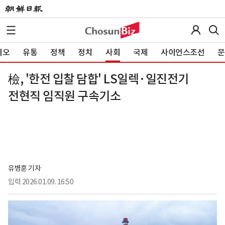
이오
유통
정책
정치
사회
국제
사이언스조선
문
檢, '한전 입찰 담합' LS일렉·일진전기
전현직 임직원 구속기소
유병훈 기자
입력
2026.01.09. 16:50