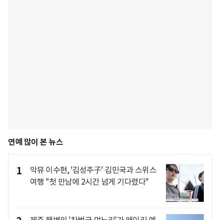
연예 많이 본 뉴스
1
악뮤 이수현, '김성주子' 김민국과 스위스
여행 "첫 만남에 2시간 넘게 기다렸다"
제주 해변의 '차범근 며느리'가 왜이리 예