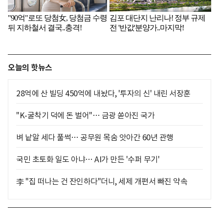
오늘의 핫뉴스
28억에 산 빌딩 450억에 내놨다, '투자의 신' 내린 서장훈
"K-굴착기 덕에 돈 벌어"… 금광 쏟아진 국가
벼 낱알 세다 풀썩… 공무원 목숨 앗아간 60년 관행
국민 초토화 일도 아냐… AI가 만든 '수퍼 무기'
李 "집 떠나는 건 잔인하다"더니, 세제 개편서 빠진 약속