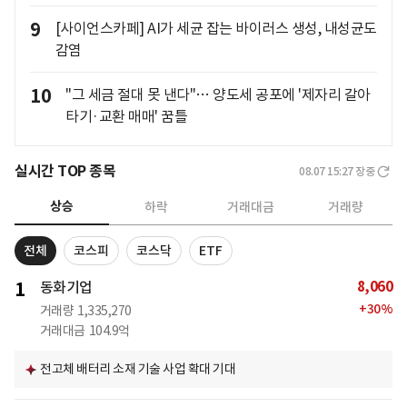
9
[사이언스카페] AI가 세균 잡는 바이러스 생성, 내성균도
감염
10
"그 세금 절대 못 낸다"… 양도세 공포에 '제자리 갈아
타기·교환 매매' 꿈틀
실시간 TOP 종목
08.07 15:27
장중
상승
하락
거래대금
거래량
전체
코스피
코스닥
ETF
8,060
1
동화기업
+
30
%
거래량
1,335,270
거래대금
104.9억
전고체 배터리 소재 기술 사업 확대 기대