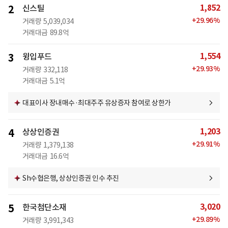
1,852
2
신스틸
+
29.96
%
거래량
5,039,034
거래대금
89.8억
1,554
3
윙입푸드
+
29.93
%
거래량
332,118
거래대금
5.1억
대표이사 장내매수·최대주주 유상증자 참여로 상한가
1,203
4
상상인증권
+
29.91
%
거래량
1,379,138
거래대금
16.6억
Sh수협은행, 상상인증권 인수 추진
3,020
5
한국첨단소재
+
29.89
%
거래량
3,991,343