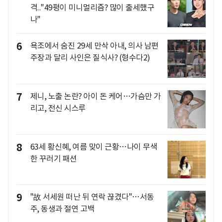
격.."49평이 미니멀리즘? 많이 출세했구
나"
6
욕조에서 숨진 29세 만삭 아내, 의사 남편
주장과 달리 사인은 질식사? (형수다2)
7
제니, 노출 논란? 아이 돈 케어…가슴만 가
리고, 전신 시스루
8
63세 황신혜, 여름 맞이 근황…나이 무색
한 꾸러기 패션
9
"故 서세원 떠난 뒤 연락 끊겼다"…서동
주, 동생과 절연 고백