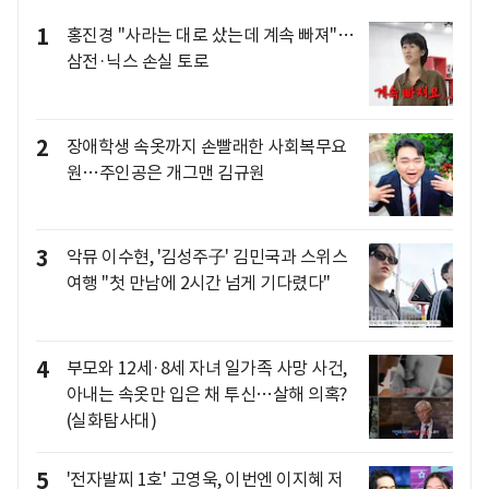
1
홍진경 "사라는 대로 샀는데 계속 빠져"…
삼전·닉스 손실 토로
2
장애학생 속옷까지 손빨래한 사회복무요
원…주인공은 개그맨 김규원
3
악뮤 이수현, '김성주子' 김민국과 스위스
여행 "첫 만남에 2시간 넘게 기다렸다"
4
부모와 12세·8세 자녀 일가족 사망 사건,
아내는 속옷만 입은 채 투신…살해 의혹?
(실화탐사대)
5
'전자발찌 1호' 고영욱, 이번엔 이지혜 저