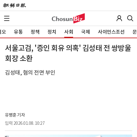
이오
유통
정책
정치
사회
국제
사이언스조선
문
서울고검, '증인 회유 의혹' 김성태 전 쌍방울
회장 소환
김성태, 혐의 전면 부인
유병훈 기자
입력
2026.01.08. 10:27