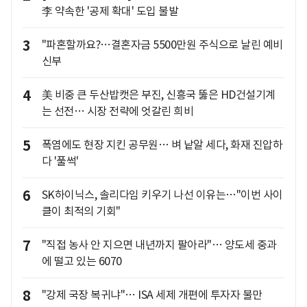
李 약속한 '공제 확대' 도입 불발
3
"파혼할까요?…결혼자금 5500만원 주식으로 날린 예비
신부
4
美 비중 큰 두산밥캣은 부진, 신흥국 뚫은 HD건설기계
는 선전… 시장 전략에 엇갈린 희비
5
폭염에도 현장 지킨 공무원… 벼 낱알 세다, 화재 진압하
다 '풀썩'
6
SK하이닉스, 솔리다임 키우기 나선 이유는…"이번 사이
클이 최적의 기회"
7
"직접 농사 안 지으면 내년까지 팔아라"… 양도세 중과
에 떨고 있는 6070
8
"강제 국장 복귀냐"… ISA 세제 개편에 투자자 불만