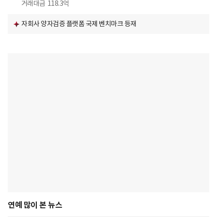
거래대금
118.3억
자회사 양자검증 플랫폼 국제 벤치마크 등재
연예 많이 본 뉴스