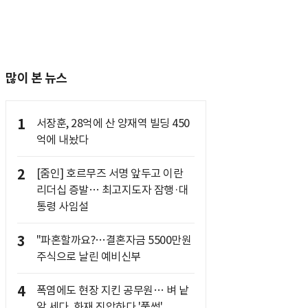
많이 본 뉴스
1
서장훈, 28억에 산 양재역 빌딩 450
억에 내놨다
2
[줌인] 호르무즈 서명 앞두고 이란
리더십 증발… 최고지도자 잠행·대
통령 사임설
3
"파혼할까요?…결혼자금 5500만원
주식으로 날린 예비신부
4
폭염에도 현장 지킨 공무원… 벼 낱
알 세다, 화재 진압하다 '풀썩'