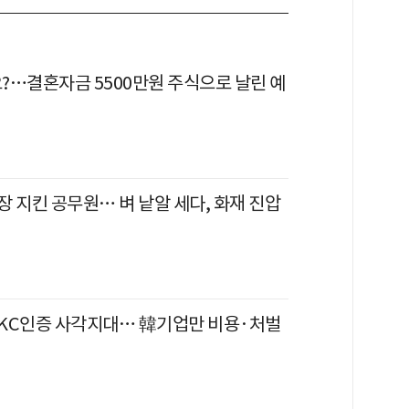
?…결혼자금 5500만원 주식으로 날린 예
 지킨 공무원… 벼 낱알 세다, 화재 진압
KC인증 사각지대… 韓기업만 비용·처벌