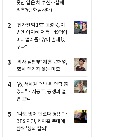
옷만 입은 채 투신…살해
의혹?(실화탐사대)
2
'전자발찌 1호' 고영욱, 이
번엔 이지혜 저격.."49평이
미니멀리즘? 많이 출세했
구나"
3
'의사 남편♥' 재혼 윤해영,
55세 믿기지 않는 미모
4
"故 서세원 떠난 뒤 연락 끊
겼다"…서동주, 동생과 절
연 고백
5
"나도 벗어 던졌다 형!!!"…
BTS 지민, 제이홉 무대에
깜짝 '상의 탈의'