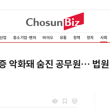
산업
중소기업·벤처
바이오
유통
정책
정치
사회
증 악화돼 숨진 공무원… 법