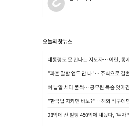
오늘의 핫뉴스
대통령도 못 만나는 지도자… 이란, 통
"파혼 말할 엄두 안 나"… 주식으로 결
벼 낱알 세다 풀썩… 공무원 목숨 앗아간
"한국법 지키면 바보?"… 해외 직구에만
28억에 산 빌딩 450억에 내놨다, '투자