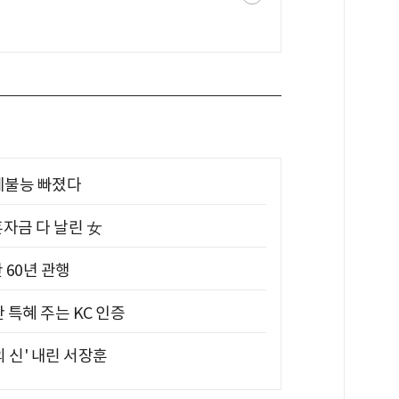
제불능 빠졌다
혼자금 다 날린 女
 60년 관행
 특혜 주는 KC 인증
의 신' 내린 서장훈