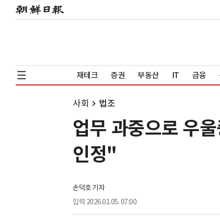
재테크
증권
부동산
IT
금융
사회
법조
업무 과중으로 우울
인정"
손덕호 기자
입력
2026.01.05. 07:00