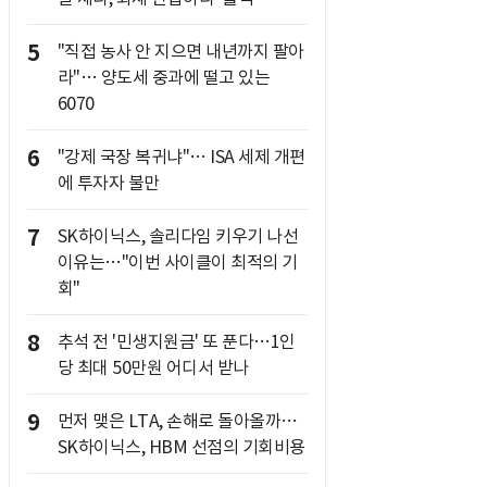
5
"직접 농사 안 지으면 내년까지 팔아
라"… 양도세 중과에 떨고 있는
6070
6
"강제 국장 복귀냐"… ISA 세제 개편
에 투자자 불만
7
SK하이닉스, 솔리다임 키우기 나선
이유는…"이번 사이클이 최적의 기
회"
8
추석 전 '민생지원금' 또 푼다…1인
당 최대 50만원 어디서 받나
9
먼저 맺은 LTA, 손해로 돌아올까…
SK하이닉스, HBM 선점의 기회비용