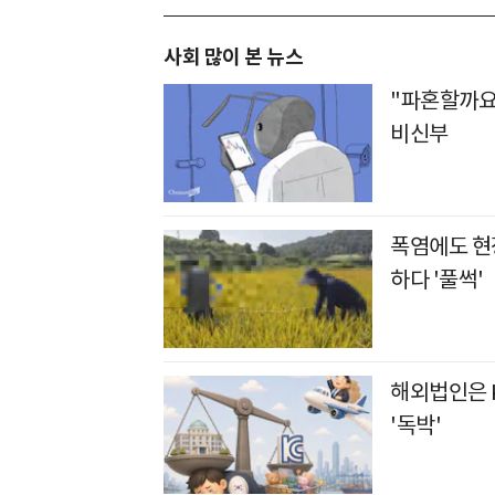
사회 많이 본 뉴스
"파혼할까요
비신부
폭염에도 현장
하다 '풀썩'
해외법인은 
'독박'