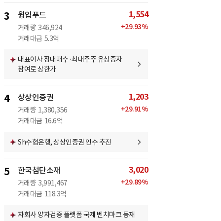
1,554
3
윙입푸드
+
29.93
%
거래량
346,924
거래대금
5.3억
대표이사 장내매수·최대주주 유상증자
참여로 상한가
1,203
4
상상인증권
+
29.91
%
거래량
1,380,356
거래대금
16.6억
Sh수협은행, 상상인증권 인수 추진
3,020
5
한국첨단소재
+
29.89
%
거래량
3,991,467
거래대금
118.3억
자회사 양자검증 플랫폼 국제 벤치마크 등재