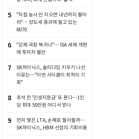
5
"직접 농사 안 지으면 내년까지 팔아
라"… 양도세 중과에 떨고 있는
6070
6
"강제 국장 복귀냐"… ISA 세제 개편
에 투자자 불만
7
SK하이닉스, 솔리다임 키우기 나선
이유는…"이번 사이클이 최적의 기
회"
8
추석 전 '민생지원금' 또 푼다…1인
당 최대 50만원 어디서 받나
9
먼저 맺은 LTA, 손해로 돌아올까…
SK하이닉스, HBM 선점의 기회비용