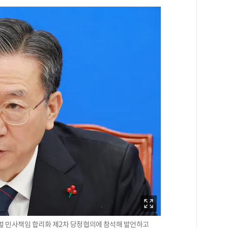
형벌 민사책임 합리화 제2차 당정협의에 참석해 발언하고