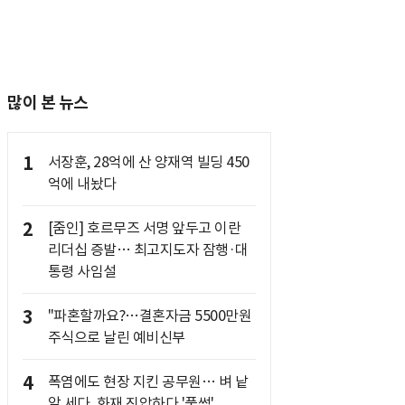
많이 본 뉴스
1
서장훈, 28억에 산 양재역 빌딩 450
억에 내놨다
2
[줌인] 호르무즈 서명 앞두고 이란
리더십 증발… 최고지도자 잠행·대
통령 사임설
3
"파혼할까요?…결혼자금 5500만원
주식으로 날린 예비신부
4
폭염에도 현장 지킨 공무원… 벼 낱
알 세다, 화재 진압하다 '풀썩'