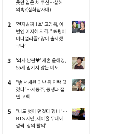
옷만 입은 채 투신…살해
의혹?(실화탐사대)
2
'전자발찌 1호' 고영욱, 이
번엔 이지혜 저격.."49평이
미니멀리즘? 많이 출세했
구나"
3
'의사 남편♥' 재혼 윤해영,
55세 믿기지 않는 미모
4
"故 서세원 떠난 뒤 연락 끊
겼다"…서동주, 동생과 절
연 고백
5
"나도 벗어 던졌다 형!!!"…
BTS 지민, 제이홉 무대에
깜짝 '상의 탈의'