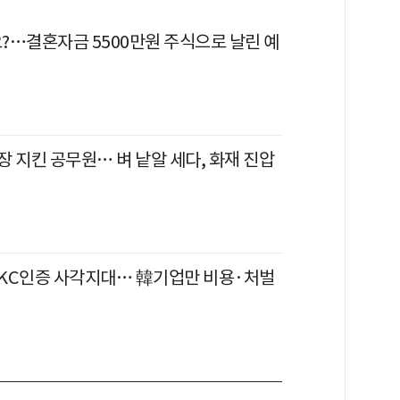
?…결혼자금 5500만원 주식으로 날린 예
 지킨 공무원… 벼 낱알 세다, 화재 진압
KC인증 사각지대… 韓기업만 비용·처벌