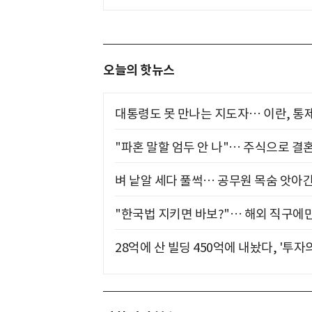
오늘의 핫뉴스
대통령도 못 만나는 지도자… 이란, 통
"파혼 말할 엄두 안 나"… 주식으로 결
벼 낱알 세다 풀썩… 공무원 목숨 앗아간
"한국법 지키면 바보?"… 해외 직구에만
28억에 산 빌딩 450억에 내놨다, '투자