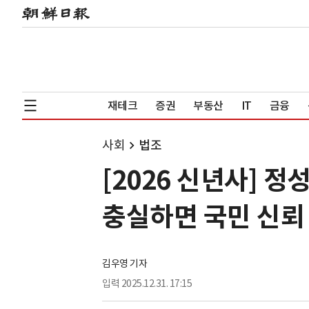
재테크
증권
부동산
IT
금융
사회
법조
[2026 신년사] 
충실하면 국민 신뢰
김우영 기자
입력
2025.12.31. 17:15