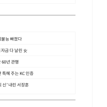
제불능 빠졌다
혼자금 다 날린 女
 60년 관행
 특혜 주는 KC 인증
의 신' 내린 서장훈