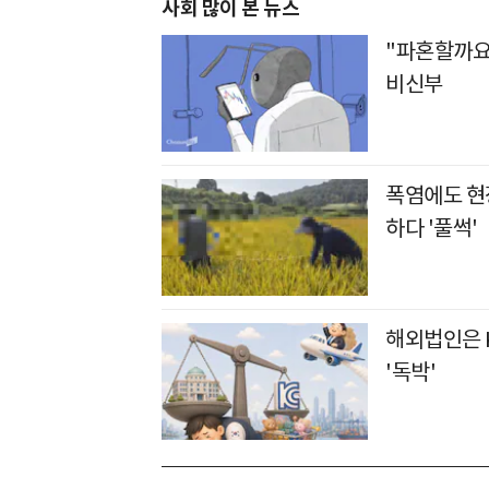
사회 많이 본 뉴스
"파혼할까요
비신부
폭염에도 현장
하다 '풀썩'
해외법인은 
'독박'