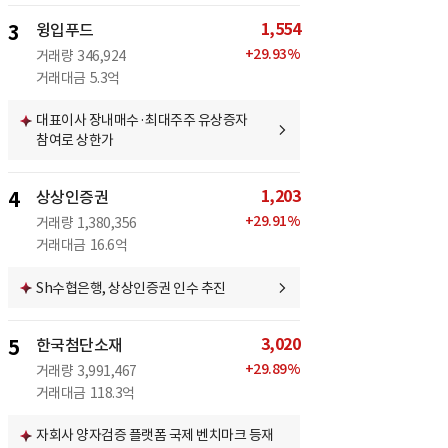
1,554
3
윙입푸드
+
29.93
%
거래량
346,924
거래대금
5.3억
대표이사 장내매수·최대주주 유상증자
참여로 상한가
1,203
4
상상인증권
+
29.91
%
거래량
1,380,356
거래대금
16.6억
Sh수협은행, 상상인증권 인수 추진
3,020
5
한국첨단소재
+
29.89
%
거래량
3,991,467
거래대금
118.3억
자회사 양자검증 플랫폼 국제 벤치마크 등재