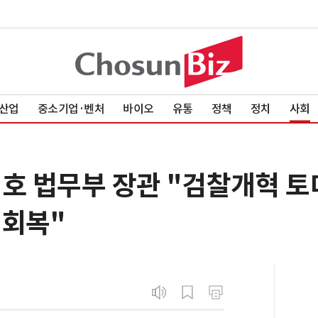
산업
중소기업·벤처
바이오
유통
정책
정치
사회
정성호 법무부 장관 "검찰개혁 
 회복"