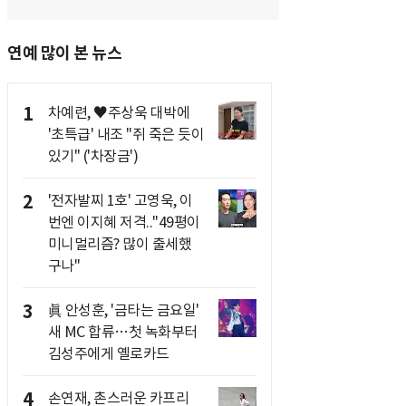
연예 많이 본 뉴스
1
차예련, ♥주상욱 대박에
'초특급' 내조 "쥐 죽은 듯이
있기" ('차장금')
2
'전자발찌 1호' 고영욱, 이
번엔 이지혜 저격.."49평이
미니멀리즘? 많이 출세했
구나"
3
眞 안성훈, '금타는 금요일'
새 MC 합류…첫 녹화부터
김성주에게 옐로카드
4
손연재, 촌스러운 카프리