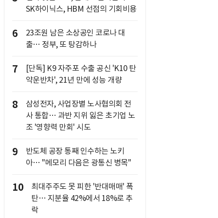
SK하이닉스, HBM 선점의 기회비용
6
23조원 남은 소상공인 코로나 대
출… 정부, 또 탕감하나
7
[단독] K9 자주포 수출 공신 'K10 탄
약운반차', 21년 만에 성능 개량
8
삼성전자, 사업장별 노사협의회 전
사 통합… 과반 지위 잃은 초기업 노
조 '영향력 만회' 시도
9
반도체 공장 통째 인수하는 노키
아… "메모리 다음은 광통신 병목"
10
최대주주도 못 피한 '반대매매' 폭
탄… 지분율 42%에서 18%로 추
락