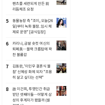
팬츠를 세련되게 만든 前
리듬체조 요정
5
동물농장 측 "조이, 오늘(26
일)부터 녹화 불참..임시 체
제로 운영" [공식입장]
6
카리나, 금발 숏컷 여신의
퇴폐美…블랙 크롭탑에 꽉
찬 볼륨감
7
김동완, '이민우 결혼식 불
참' 신혜성 화제 되자 "조용
히 살고 싶다는 선택"
8
故 이건희, 투명인간 취급
받던 셋째아들…어떻게 삼
성의 후계자가 됐을까 (셀