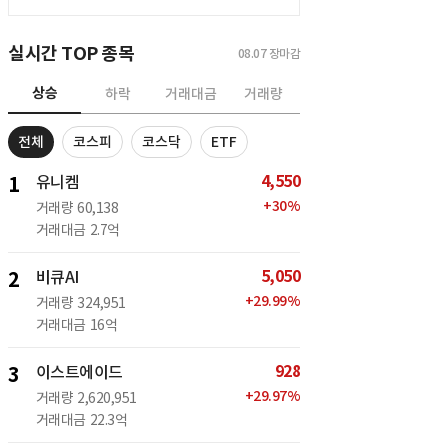
실시간 TOP 종목
08.07
장마감
상승
하락
거래대금
거래량
전체
코스피
코스닥
ETF
4,550
1
유니켐
+
30
%
거래량
60,138
거래대금
2.7억
5,050
2
비큐AI
+
29.99
%
거래량
324,951
거래대금
16억
928
3
이스트에이드
+
29.97
%
거래량
2,620,951
거래대금
22.3억