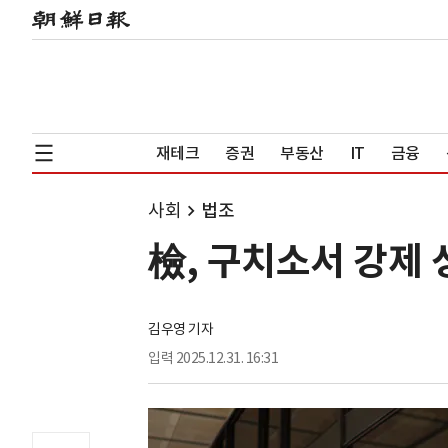
재테크
증권
부동산
IT
금융
사회
법조
檢, 구치소서 강제 
김우영 기자
입력
2025.12.31. 16:31