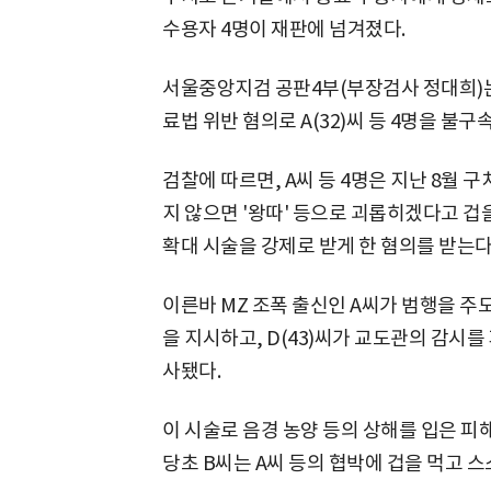
수용자 4명이 재판에 넘겨졌다.
서울중앙지검 공판4부(부장검사 정대희)는 
료법 위반 혐의로 A(32)씨 등 4명을 불
검찰에 따르면, A씨 등 4명은 지난 8월 
지 않으면 '왕따' 등으로 괴롭히겠다고 겁
확대 시술을 강제로 받게 한 혐의를 받는다
이른바 MZ 조폭 출신인 A씨가 범행을 주도
을 지시하고, D(43)씨가 교도관의 감시를
사됐다.
이 시술로 음경 농양 등의 상해를 입은 피
당초 B씨는 A씨 등의 협박에 겁을 먹고 