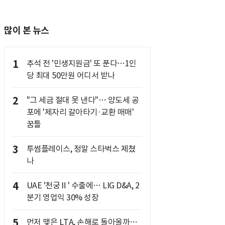
많이 본 뉴스
1
추석 전 '민생지원금' 또 푼다…1인
당 최대 50만원 어디서 받나
2
"그 세금 절대 못 낸다"… 양도세 공
포에 '제자리 갈아타기·교환 매매'
꿈틀
3
투썸플레이스, 정말 스타벅스 제쳤
나
4
UAE '천궁Ⅱ' 수출에… LIG D&A, 2
분기 영업익 30% 성장
5
먼저 맺은 LTA, 손해로 돌아올까…