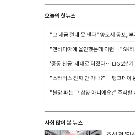
오늘의 핫뉴스
"그 세금 절대 못 낸다" 양도세 공포, 
"엔비디아에 올인했는데 이런…" SK
'중동 천궁' 제대로 터졌다… LIG 2분
"스타벅스 진짜 안 가나?"… 탱크데이 
"불닭 파는 그 삼양 아니에요?" 주식할
사회 많이 본 뉴스
추석 전 '민