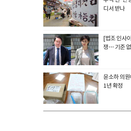
디서 받나
[법조 인사
쟁… 기준 없
윤소하 의원에
1년 확정