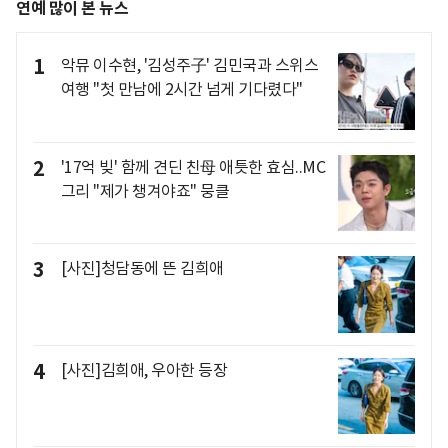
연예 많이 본 뉴스
1
악뮤 이수현, '김성주子' 김민국과 스위스
여행 "첫 만남에 2시간 넘게 기다렸다"
2
'17억 빚' 함께 견딘 친母 애틋한 효심..MC
그리 "제가 챙겨야죠" 뭉클
3
[사진]청담동에 뜬 김희애
4
[사진]김희애, 우아한 등장