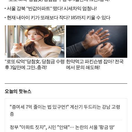
오늘의 핫뉴스
"증여세 7억 줄이는 법 있구먼!" 계산기 두드리는 강남 고령
층
정부 "아파트 짓자", 시민 "안돼"… 논란의 서울 '황금 땅'