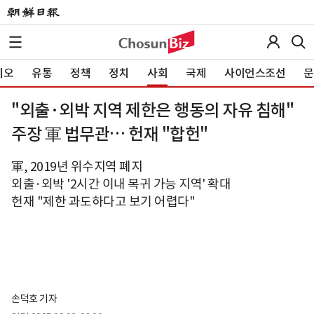
이오
유통
정책
정치
사회
국제
사이언스조선
문
"외출·외박 지역 제한은 행동의 자유 침해"
주장 軍 법무관… 헌재 "합헌"
軍, 2019년 위수지역 폐지
외출·외박 '2시간 이내 복귀 가능 지역' 확대
헌재 "제한 과도하다고 보기 어렵다"
손덕호 기자