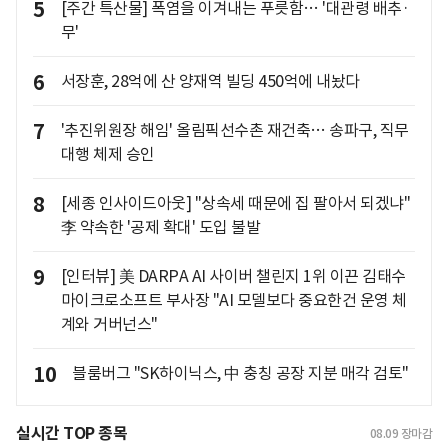
5
[주간 특산물] 폭염을 이겨내는 푸릇함… '대관령 배추·
무'
6
서장훈, 28억에 산 양재역 빌딩 450억에 내놨다
7
'추진위원장 해임' 올림픽선수촌 재건축… 송파구, 직무
대행 체제 승인
8
[세종 인사이드아웃] "상속세 때문에 집 팔아서 되겠냐"
李 약속한 '공제 확대' 도입 불발
9
[인터뷰] 美 DARPA AI 사이버 챌린지 1위 이끈 김태수
마이크로소프트 부사장 "AI 모델보다 중요한건 운영 체
계와 거버넌스"
10
블룸버그 "SK하이닉스, 中 충칭 공장 지분 매각 검토"
실시간 TOP 종목
08.09
장마감