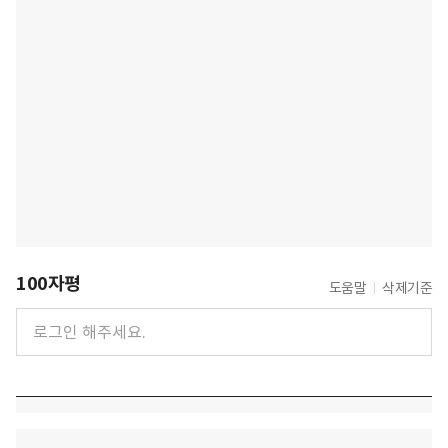
100자평
도움말
삭제기준