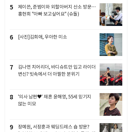
5
제이쓴, 준범이와 외할아버지 산소 방문…
홍현희 "아빠 보고싶어요" (슈돌)
6
[사진]김희애, 우아한 미소
7
김나연 치어리더, 바디슈트만 입고 라이더
변신? 빗속에서 더 아찔한 분위기
8
'의사 남편♥' 재혼 윤해영, 55세 믿기지
않는 미모
9
장예원, 서장훈과 웨딩드레스 숍 방문?