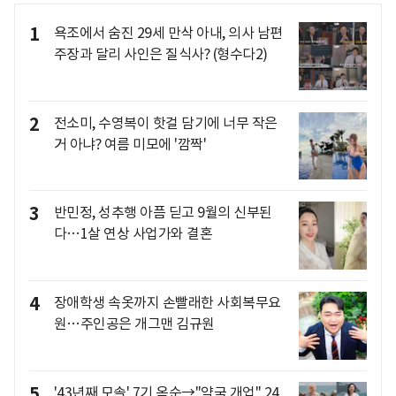
1
욕조에서 숨진 29세 만삭 아내, 의사 남편
주장과 달리 사인은 질식사? (형수다2)
2
전소미, 수영복이 핫걸 담기에 너무 작은
거 아냐? 여름 미모에 '깜짝'
3
반민정, 성추행 아픔 딛고 9월의 신부된
다…1살 연상 사업가와 결혼
4
장애학생 속옷까지 손빨래한 사회복무요
원…주인공은 개그맨 김규원
5
'43년째 모솔' 7기 옥순→"약국 개업" 24