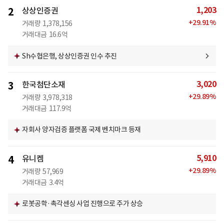
1,203
2
상상인증권
+
29.91
%
거래량
1,378,156
거래대금
16.6억
Sh수협은행, 상상인증권 인수 추진
3,020
3
한국첨단소재
+
29.89
%
거래량
3,978,318
거래대금
117.9억
자회사 양자검증 플랫폼 국제 벤치마크 등재
5,910
4
유니켐
+
29.89
%
거래량
57,969
거래대금
3.4억
로봇공학·촉각센싱 사업 진행으로 주가 상승