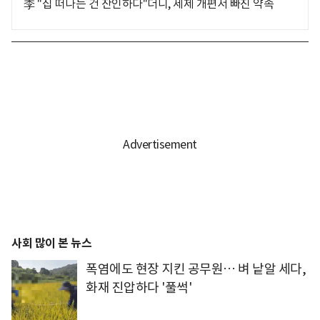
李 "집 떠나는 건 잔인하다"더니, 세제 개편서 빠진 약속
사회 많이 본 뉴스
폭염에도 현장 지킨 공무원… 벼 낱알 세다,
화재 진압하다 '풀썩'