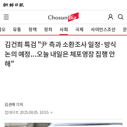
이오
유통
정책
정치
사회
국제
사이언스조선
문
김건희 특검 "尹 측과 소환조사 일정·방식
논의 예정...오늘 내일은 체포영장 집행 안
해"
김관래 기자
업데이트
2025.08.05. 10:55