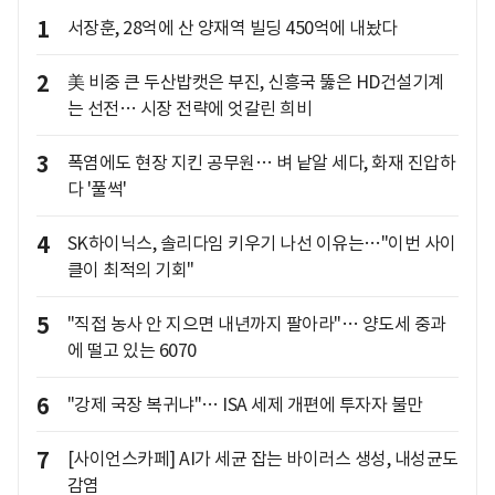
1
서장훈, 28억에 산 양재역 빌딩 450억에 내놨다
2
美 비중 큰 두산밥캣은 부진, 신흥국 뚫은 HD건설기계
는 선전… 시장 전략에 엇갈린 희비
3
폭염에도 현장 지킨 공무원… 벼 낱알 세다, 화재 진압하
다 '풀썩'
4
SK하이닉스, 솔리다임 키우기 나선 이유는…"이번 사이
클이 최적의 기회"
5
"직접 농사 안 지으면 내년까지 팔아라"… 양도세 중과
에 떨고 있는 6070
6
"강제 국장 복귀냐"… ISA 세제 개편에 투자자 불만
7
[사이언스카페] AI가 세균 잡는 바이러스 생성, 내성균도
감염