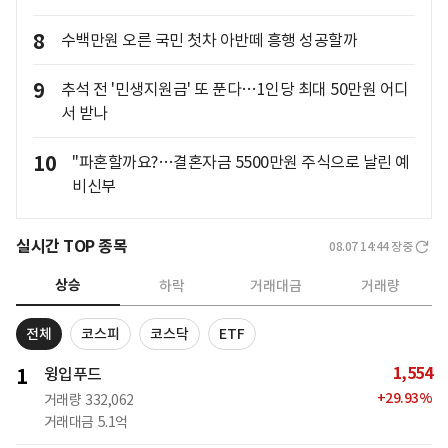
8
수백만원 오른 국민 첫차 아반떼 흥행 성공할까
9
추석 전 '민생지원금' 또 푼다…1인당 최대 50만원 어디
서 받나
10
"파혼할까요?…결혼자금 5500만원 주식으로 날린 예
비신부
실시간 TOP 종목
08.07 14:44
장중
상승
하락
거래대금
거래량
전체
코스피
코스닥
ETF
1,554
1
윙입푸드
+
29.93
%
거래량
332,062
거래대금
5.1억