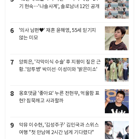
기 현숙…'나솔사계', 솔로남녀 12인 공개
6
'의사 남편♥' 재혼 윤해영, 55세 믿기지
않는 미모
7
양희은, '각막이식 수술' 후 지팡이 짚은 근
황..'암투병' 박미선·이성미와 '밝은미소'
8
옹호댓글 '좋아요' 누른 전현무, 억울함 표
현? 침묵깨고 사과할까
9
악뮤 이수현, '김성주子' 김민국과 스위스
여행 "첫 만남에 2시간 넘게 기다렸다"