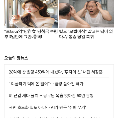
오늘의 핫뉴스
28억에 산 빌딩 450억에 내놨다, '투자의 신' 내린 서장훈
"K-굴착기 덕에 돈 벌어"… 금광 쏟아진 국가
벼 낱알 세다 풀썩… 공무원 목숨 앗아간 60년 관행
국민 초토화 일도 아냐… AI가 만든 '수퍼 무기'