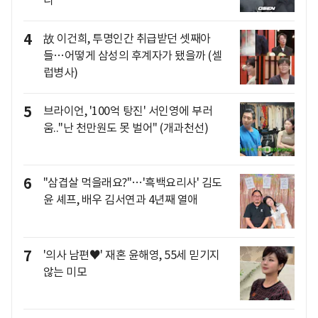
나"
4
故 이건희, 투명인간 취급받던 셋째아
들…어떻게 삼성의 후계자가 됐을까 (셀
럽병사)
5
브라이언, '100억 탕진' 서인영에 부러
움.."난 천만원도 못 벌어" (개과천선)
6
"삼겹살 먹을래요?"…'흑백요리사' 김도
윤 셰프, 배우 김서연과 4년째 열애
7
'의사 남편♥' 재혼 윤해영, 55세 믿기지
않는 미모