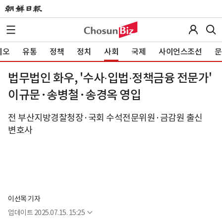
이오
유통
정책
정치
사회
국제
사이언스조선
문
법무법인 화우, '수사∙입법∙정책금융 전문가'
이규문·송병철·송경옥 영입
전 부산지방경찰청장·국회 수석전문위원·금감원 출신
변호사
이선목 기자
업데이트
2025.07.15. 15:25