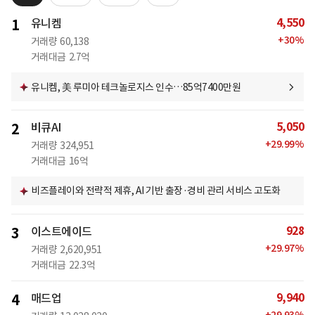
4,550
1
유니켐
+
30
%
거래량
60,138
거래대금
2.7억
유니켐, 美 루미아 테크놀로지스 인수…85억7400만원
5,050
2
비큐AI
+
29.99
%
거래량
324,951
거래대금
16억
비즈플레이와 전략적 제휴, AI 기반 출장·경비 관리 서비스 고도화
928
3
이스트에이드
+
29.97
%
거래량
2,620,951
거래대금
22.3억
9,940
4
매드업