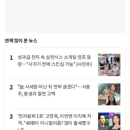
연예 많이 본 뉴스
1
성과급 잔치 속 삼전닉스 소개팅 연프 등
장…"사귀기 전에 스킨십 가능" (사만추)
2
"故 서세원 떠난 뒤 연락 끊겼다"…서동
주, 동생과 절연 고백
3
'전자발찌 1호' 고영욱, 이번엔 이지혜 저
격.."49평이 미니멀리즘? 많이 출세했구