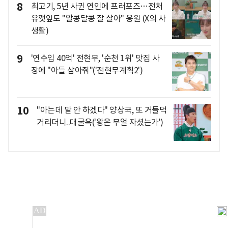
8
최고기, 5년 사귄 연인에 프러포즈…전처
유깻잎도 "알콩달콩 잘 살아" 응원 (X의 사
생활)
9
'연수입 40억' 전현무, '순천 1위' 맛집 사
장에 "아들 삼아줘"('전현무계획2')
10
"아는데 말 안 하겠다" 양상국, 또 거들먹
거리더니..대굴욕('왕은 무얼 자셨는가')