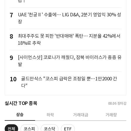
감↑
7
UAE '천궁Ⅱ' 수출에… LIG D&A, 2분기 영업익 30% 성
장
8
최대주주도 못 피한 '반대매매' 폭탄… 지분율 42%에서
18%로 추락
9
[사이언스샷] 코로나가 깨웠다, 잠복 바이러스가 중증 유
발
10
골드만삭스 "코스피 급락은 조정일 뿐…1만2000 간
다"
실시간 TOP 종목
08.06
장마감
상승
하락
거래대금
거래량
전체
코스피
코스닥
ETF