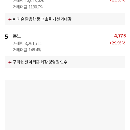
+
29.93
%
거래량
13,028,020
거래대금
1190.7억
AI 기술 활용한 광고 효율 개선 기대감
4,775
5
본느
+
29.93
%
거래량
3,261,711
거래대금
148.4억
구미현 전 아워홈 회장 경영권 인수