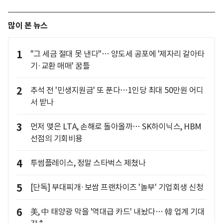
많이 본 뉴스
1
"그 세금 절대 못 낸다"… 양도세 공포에 '제자리 갈아타
기·교환 매매' 꿈틀
2
추석 전 '민생지원금' 또 푼다…1인당 최대 50만원 어디
서 받나
3
먼저 맺은 LTA, 손해로 돌아올까… SK하이닉스, HBM
선점의 기회비용
4
투썸플레이스, 정말 스타벅스 제쳤나
5
[단독] 부대찌개·보쌈 프랜차이즈 '놀부' 기업회생 신청
6
美, 中 태양광 막을 '역대급 카드' 내놨다… 韓 업계 기대