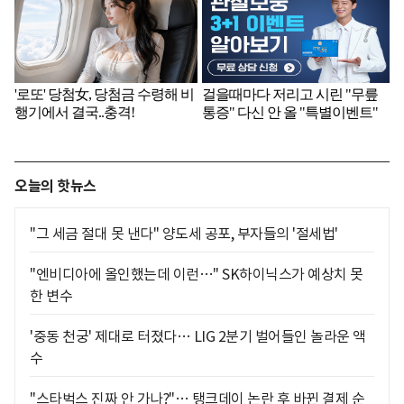
오늘의 핫뉴스
"그 세금 절대 못 낸다" 양도세 공포, 부자들의 '절세법'
"엔비디아에 올인했는데 이런…" SK하이닉스가 예상치 못
한 변수
'중동 천궁' 제대로 터졌다… LIG 2분기 벌어들인 놀라운 액
수
"스타벅스 진짜 안 가나?"… 탱크데이 논란 후 바뀐 결제 순