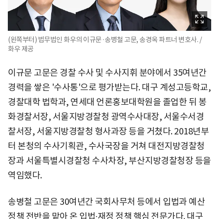
(왼쪽부터) 법무법인 화우의 이규문·송병철 고문, 송경옥 파트너 변호사. /
화우 제공
이규문 고문은 경찰 수사 및 수사지휘 분야에서 35여년간
경력을 쌓은 '수사통'으로 평가받는다. 대구 계성고등학교,
경찰대학 법학과, 연세대 언론홍보대학원을 졸업한 뒤 봉
화경찰서장, 서울지방경찰청 광역수사대장, 서울수서경
찰서장, 서울지방경찰청 형사과장 등을 거쳤다. 2018년부
터 본청의 수사기획관, 수사국장을 거쳐 대전지방경찰청
장과 서울특별시경찰청 수사차장, 부산지방경찰청장 등을
역임했다.
송병철 고문은 30여년간 국회사무처 등에서 입법과 예산
정책 전반을 맡아 온 입법∙재정 정책 핵심 전문가다. 대구