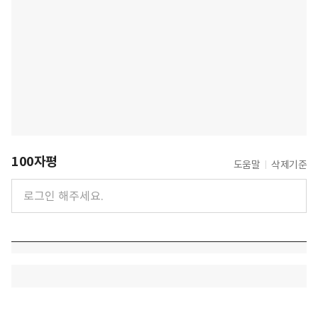
100자평
도움말
삭제기준