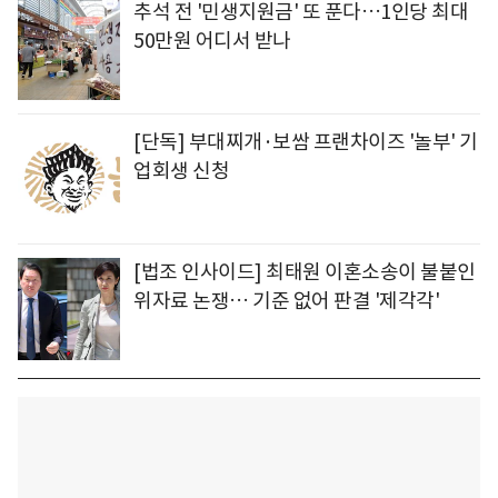
추석 전 '민생지원금' 또 푼다…1인당 최대
50만원 어디서 받나
[단독] 부대찌개·보쌈 프랜차이즈 '놀부' 기
업회생 신청
[법조 인사이드] 최태원 이혼소송이 불붙인
위자료 논쟁… 기준 없어 판결 '제각각'