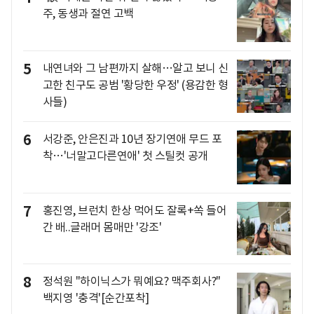
주, 동생과 절연 고백
5
내연녀와 그 남편까지 살해…알고 보니 신
고한 친구도 공범 '황당한 우정' (용감한 형
사들)
6
서강준, 안은진과 10년 장기연애 무드 포
착…'너말고다른연애' 첫 스틸컷 공개
7
홍진영, 브런치 한상 먹어도 잘록+쏙 들어
간 배..글래머 몸매만 '강조'
8
정석원 "하이닉스가 뭐예요? 맥주회사?"
백지영 '충격'[순간포착]