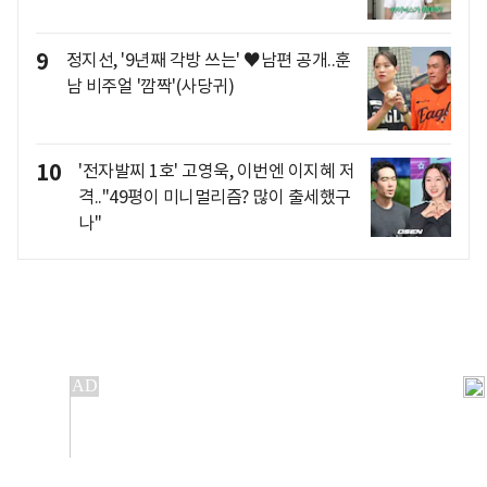
9
정지선, '9년째 각방 쓰는' ♥남편 공개..훈
남 비주얼 '깜짝'(사당귀)
10
'전자발찌 1호' 고영욱, 이번엔 이지혜 저
격.."49평이 미니멀리즘? 많이 출세했구
나"
개인정보처리방침
앱설치(Android)