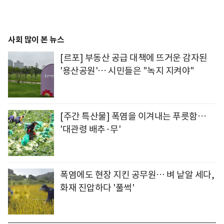
사회 많이 본 뉴스
[르포] 부동산 공급 대책에 뜨거운 감자된
'용산공원'… 시민들은 "녹지 지켜야"
[주간 특산물] 폭염을 이겨내는 푸릇함…
'대관령 배추·무'
폭염에도 현장 지킨 공무원… 벼 낱알 세다,
화재 진압하다 '풀썩'