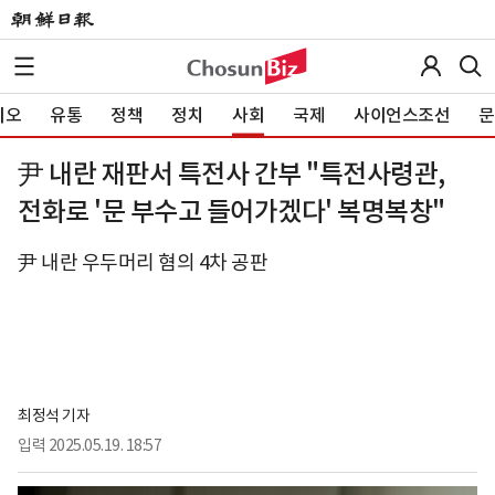
이오
유통
정책
정치
사회
국제
사이언스조선
문
尹 내란 재판서 특전사 간부 "특전사령관,
전화로 '문 부수고 들어가겠다' 복명복창"
尹 내란 우두머리 혐의 4차 공판
최정석 기자
입력
2025.05.19. 18:57