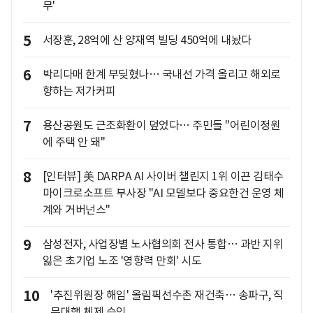
무'
5
서장훈, 28억에 산 양재역 빌딩 450억에 내놨다
6
박리다매 한계 부딪혔나… 국내선 가격 올리고 해외로
향하는 저가커피
7
용산공원도 근조화환이 덮었다… 주민들 "어린이정원
에 주택 안 돼"
8
[인터뷰] 美 DARPA AI 사이버 챌린지 1위 이끈 김태수
마이크로소프트 부사장 "AI 모델보다 중요한건 운영 체
계와 거버넌스"
9
삼성전자, 사업장별 노사협의회 전사 통합… 과반 지위
잃은 초기업 노조 '영향력 만회' 시도
10
'추진위원장 해임' 올림픽선수촌 재건축… 송파구, 직
무대행 체제 승인