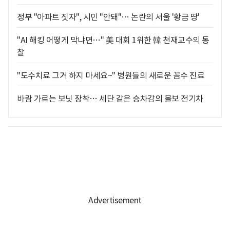
정부 "아파트 짓자", 시민 "안돼"… 논란의 서울 '황금 땅'
"AI 해킹 어떻게 막냐면…" 美 대회 1위한 韓 천재교수의 통
찰
"도수치료 그거 하지 마세요~" 병원들의 새로운 꼼수 진료
바람 가르는 보닛 장착… 세단 같은 승차감의 볼보 전기차