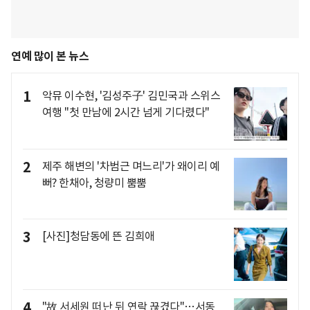
연예 많이 본 뉴스
1
악뮤 이수현, '김성주子' 김민국과 스위스
여행 "첫 만남에 2시간 넘게 기다렸다"
2
제주 해변의 '차범근 며느리'가 왜이리 예
뻐? 한채아, 청량미 뿜뿜
3
[사진]청담동에 뜬 김희애
4
"故 서세원 떠난 뒤 연락 끊겼다"…서동