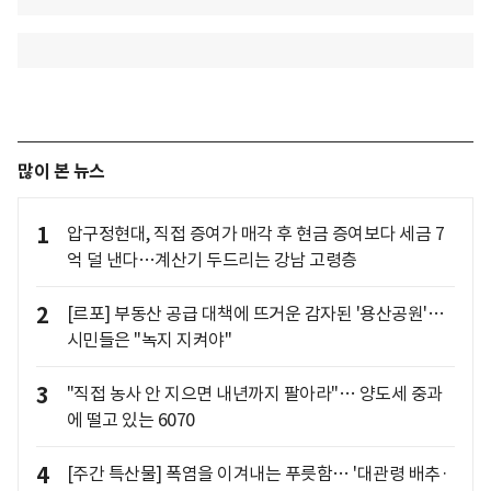
많이 본 뉴스
1
압구정현대, 직접 증여가 매각 후 현금 증여보다 세금 7
억 덜 낸다…계산기 두드리는 강남 고령층
2
[르포] 부동산 공급 대책에 뜨거운 감자된 '용산공원'…
시민들은 "녹지 지켜야"
3
"직접 농사 안 지으면 내년까지 팔아라"… 양도세 중과
에 떨고 있는 6070
4
[주간 특산물] 폭염을 이겨내는 푸릇함… '대관령 배추·