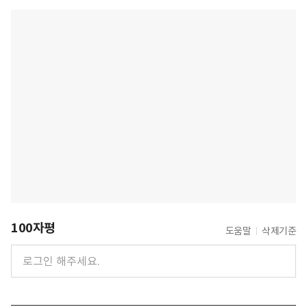
100자평
도움말
삭제기준