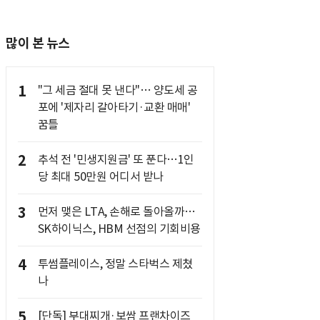
많이 본 뉴스
1
"그 세금 절대 못 낸다"… 양도세 공
포에 '제자리 갈아타기·교환 매매'
꿈틀
2
추석 전 '민생지원금' 또 푼다…1인
당 최대 50만원 어디서 받나
3
먼저 맺은 LTA, 손해로 돌아올까…
SK하이닉스, HBM 선점의 기회비용
4
투썸플레이스, 정말 스타벅스 제쳤
나
5
[단독] 부대찌개·보쌈 프랜차이즈