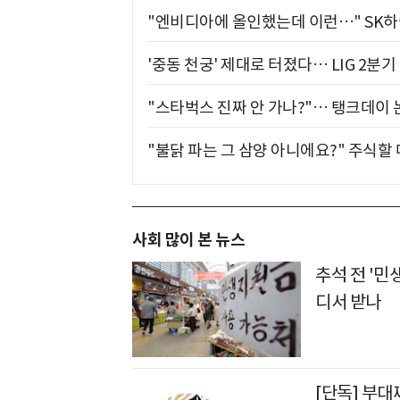
"엔비디아에 올인했는데 이런…" SK
'중동 천궁' 제대로 터졌다… LIG 2분
"스타벅스 진짜 안 가나?"… 탱크데이 
"불닭 파는 그 삼양 아니에요?" 주식할
사회 많이 본 뉴스
추석 전 '민
디서 받나
[단독] 부대