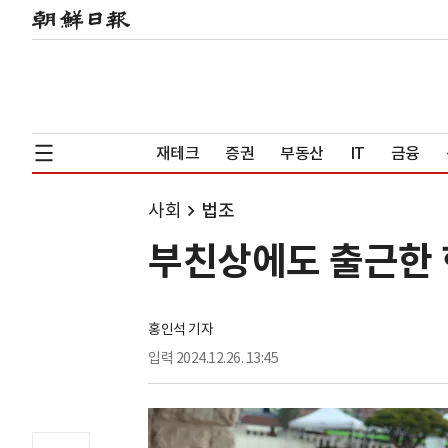
재테크
증권
부동산
IT
금융
사회
법조
부친상에도 출근한 
홍인석 기자
입력
2024.12.26. 13:45