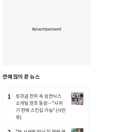
연예 많이 본 뉴스
1
성과급 잔치 속 삼전닉스
소개팅 연프 등장…"사귀
기 전에 스킨십 가능" (사만
추)
"故 서세원 떠난 뒤 연락 끊