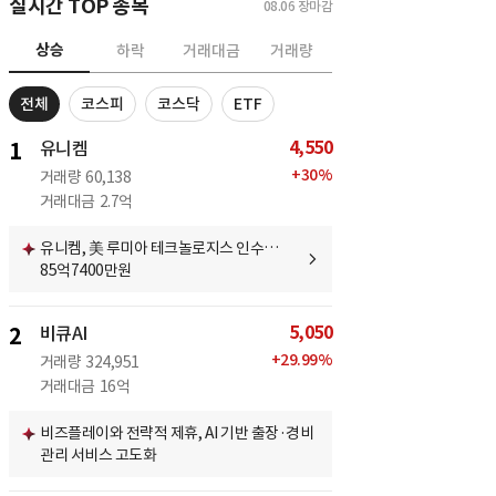
실시간 TOP 종목
08.06
장마감
상승
하락
거래대금
거래량
전체
코스피
코스닥
ETF
4,550
1
유니켐
+
30
%
거래량
60,138
거래대금
2.7억
유니켐, 美 루미아 테크놀로지스 인수…
85억7400만원
5,050
2
비큐AI
+
29.99
%
거래량
324,951
거래대금
16억
비즈플레이와 전략적 제휴, AI 기반 출장·경비
관리 서비스 고도화