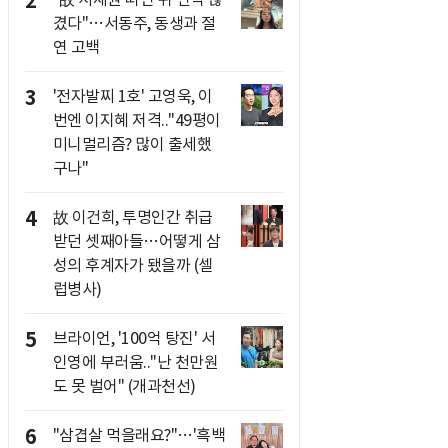
2
겼다"…서동주, 동생과 절
연 고백
3
'전자발찌 1호' 고영욱, 이
번엔 이지혜 저격.."49평이
미니멀리즘? 많이 출세했
구나"
4
故 이건희, 투명인간 취급
받던 셋째아들…어떻게 삼
성의 후계자가 됐을까 (셀
럽병사)
5
브라이언, '100억 탕진' 서
인영에 부러움.."난 천만원
도 못 벌어" (개과천선)
6
"삼겹살 먹을래요?"…'흑백