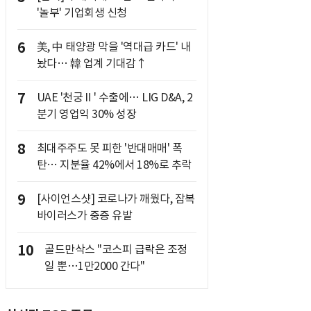
'놀부' 기업회생 신청
6
美, 中 태양광 막을 '역대급 카드' 내
놨다… 韓 업계 기대감↑
7
UAE '천궁Ⅱ' 수출에… LIG D&A, 2
분기 영업익 30% 성장
8
최대주주도 못 피한 '반대매매' 폭
탄… 지분율 42%에서 18%로 추락
9
[사이언스샷] 코로나가 깨웠다, 잠복
바이러스가 중증 유발
10
골드만삭스 "코스피 급락은 조정
일 뿐…1만2000 간다"