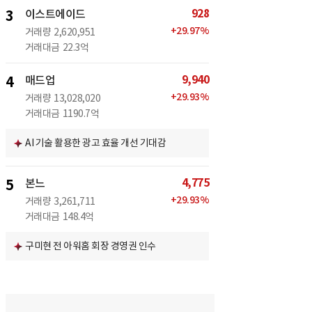
928
3
이스트에이드
+
29.97
%
거래량
2,620,951
거래대금
22.3억
9,940
4
매드업
+
29.93
%
거래량
13,028,020
거래대금
1190.7억
AI 기술 활용한 광고 효율 개선 기대감
4,775
5
본느
+
29.93
%
거래량
3,261,711
거래대금
148.4억
구미현 전 아워홈 회장 경영권 인수