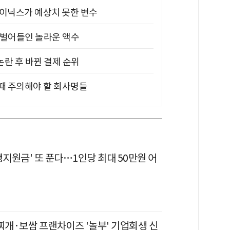
하이닉스가 예상치 못한 변수
기 벌어들인 놀라운 액수
논란 후 바뀐 결제 순위
 때 주의해야 할 회사명들
생지원금' 또 푼다…1인당 최대 50만원 어
찌개·보쌈 프랜차이즈 '놀부' 기업회생 신