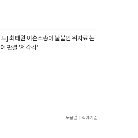
이드] 최태원 이혼소송이 불붙인 위자료 논
어 판결 '제각각'
도움말
삭제기준