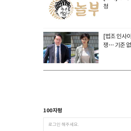
청
[법조 인사
쟁… 기준 없
100자평