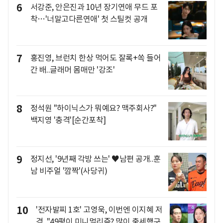
6
서강준, 안은진과 10년 장기연애 무드 포
착…'너말고다른연애' 첫 스틸컷 공개
7
홍진영, 브런치 한상 먹어도 잘록+쏙 들어
간 배..글래머 몸매만 '강조'
8
정석원 "하이닉스가 뭐예요? 맥주회사?"
백지영 '충격'[순간포착]
9
정지선, '9년째 각방 쓰는' ♥남편 공개..훈
남 비주얼 '깜짝'(사당귀)
10
'전자발찌 1호' 고영욱, 이번엔 이지혜 저
격.."49평이 미니멀리즘? 많이 출세했구