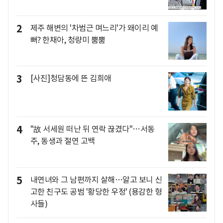
2
제주 해변의 '차범근 며느리'가 왜이리 예
뻐? 한채아, 청량미 뿜뿜
3
[사진]청담동에 뜬 김희애
4
"故 서세원 떠난 뒤 연락 끊겼다"…서동
주, 동생과 절연 고백
5
내연녀와 그 남편까지 살해…알고 보니 신
고한 친구도 공범 '황당한 우정' (용감한 형
사들)