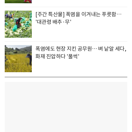
[주간 특산물] 폭염을 이겨내는 푸릇함…
'대관령 배추·무'
폭염에도 현장 지킨 공무원… 벼 낱알 세다,
화재 진압하다 '풀썩'