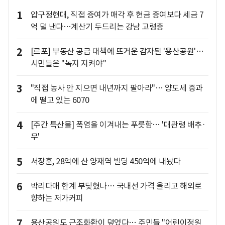
1
압구정현대, 직접 증여가 매각 후 현금 증여보다 세금 7
억 덜 낸다…계산기 두드리는 강남 고령층
2
[르포] 부동산 공급 대책에 뜨거운 감자된 '용산공원'…
시민들은 "녹지 지켜야"
3
"직접 농사 안 지으면 내년까지 팔아라"… 양도세 중과
에 떨고 있는 6070
4
[주간 특산물] 폭염을 이겨내는 푸릇함… '대관령 배추·
무'
5
서장훈, 28억에 산 양재역 빌딩 450억에 내놨다
6
박리다매 한계 부딪혔나… 국내선 가격 올리고 해외로
향하는 저가커피
7
용산공원도 근조화환이 덮었다… 주민들 "어린이정원