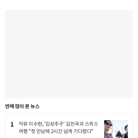
연예 많이 본 뉴스
1
악뮤 이수현, '김성주子' 김민국과 스위스
여행 "첫 만남에 2시간 넘게 기다렸다"