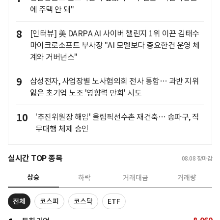
에 주택 안 돼"
8
[인터뷰] 美 DARPA AI 사이버 챌린지 1위 이끈 김태수
마이크로소프트 부사장 "AI 모델보다 중요한건 운영 체
계와 거버넌스"
9
삼성전자, 사업장별 노사협의회 전사 통합… 과반 지위
잃은 초기업 노조 '영향력 만회' 시도
10
'추진위원장 해임' 올림픽선수촌 재건축… 송파구, 직
무대행 체제 승인
실시간 TOP 종목
08.08
장마감
상승
하락
거래대금
거래량
전체
코스피
코스닥
ETF