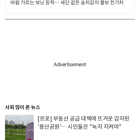
바람 가르는 보닛 장착… 세단 같은 승차감의 볼보 전기차
사회 많이 본 뉴스
[르포] 부동산 공급 대책에 뜨거운 감자된
'용산공원'… 시민들은 "녹지 지켜야"