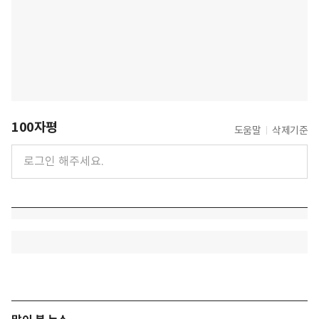
100자평
도움말
삭제기준