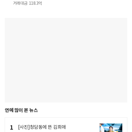
거래대금
118.3억
연예 많이 본 뉴스
1
[사진]청담동에 뜬 김희애