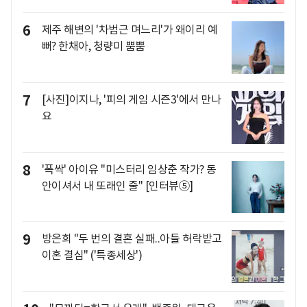
6
제주 해변의 '차범근 며느리'가 왜이리 예
뻐? 한채아, 청량미 뿜뿜
7
[사진]이지나, '피의 게임 시즌3'에서 만나
요
8
'폭싹' 아이유 "미스터리 임상춘 작가? 동
안이셔서 내 또래인 줄" [인터뷰⑤]
9
방은희 "두 번의 결혼 실패..아들 허락받고
이혼 결심" ('특종세상')