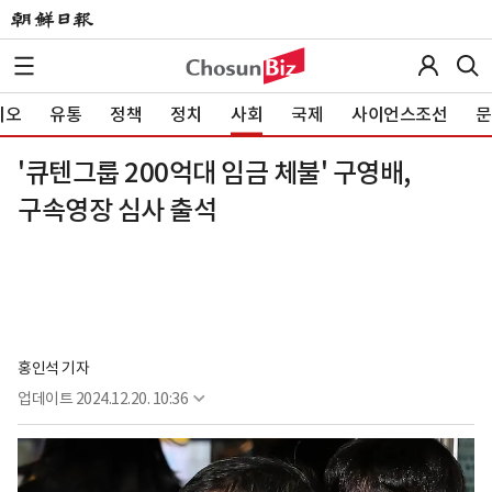
이오
유통
정책
정치
사회
국제
사이언스조선
문
'큐텐그룹 200억대 임금 체불' 구영배,
구속영장 심사 출석
홍인석 기자
업데이트
2024.12.20. 10:36