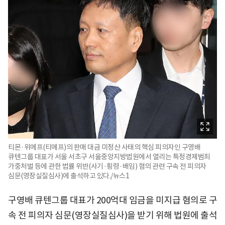
티몬·위메프(티메프)의 판매 대금 미정산 사태의 핵심 피의자인 구영배
큐텐그룹 대표가 서울 서초구 서울중앙지방법원에서 열리는 특정경제범죄
가중처벌 등에 관한 법률 위반(사기·횡령·배임) 혐의 관련 구속 전 피의자
심문(영장실질심사)에 출석하고 있다./뉴스1
구영배 큐텐그룹 대표가 200억대 임금을 미지급 혐의로 구
속 전 피의자 심문(영장실질심사)을 받기 위해 법원에 출석