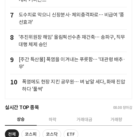
7
도수치료 막으니 신장분사·체외충격파로… 비급여 '풍
선효과'
8
'추진위원장 해임' 올림픽선수촌 재건축… 송파구, 직무
대행 체제 승인
9
[주간 특산물] 폭염을 이겨내는 푸릇함… '대관령 배추·
무'
10
폭염에도 현장 지킨 공무원… 벼 낱알 세다, 화재 진압
하다 '풀썩'
실시간 TOP 종목
08.08
장마감
상승
하락
거래대금
거래량
전체
코스피
코스닥
ETF