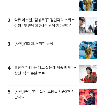
2
악뮤 이수현, '김성주子' 김민국과 스위스
여행 "첫 만남에 2시간 넘게 기다렸다"
3
[사진]김희애, 우아한 등장
4
홍진경 "사라는 대로 샀는데 계속 빠져"…
삼전·닉스 손실 토로
5
[사진]현리, '킬러들의 쇼핑몰 시즌2'에서
만나요