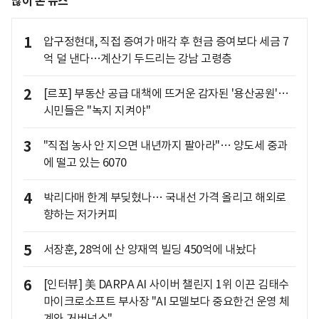
많이 본 뉴스
1
압구정현대, 직접 증여가 매각 후 현금 증여보다 세금 7
억 덜 낸다…계산기 두드리는 강남 고령층
2
[르포] 부동산 공급 대책에 뜨거운 감자된 '용산공원'…
시민들은 "녹지 지켜야"
3
"직접 농사 안 지으면 내년까지 팔아라"… 양도세 중과
에 떨고 있는 6070
4
박리다매 한계 부딪혔나… 국내선 가격 올리고 해외로
향하는 저가커피
5
서장훈, 28억에 산 양재역 빌딩 450억에 내놨다
6
[인터뷰] 美 DARPA AI 사이버 챌린지 1위 이끈 김태수
마이크로소프트 부사장 "AI 모델보다 중요한건 운영 체
계와 거버넌스"