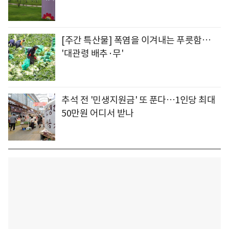
[주간 특산물] 폭염을 이겨내는 푸릇함…
'대관령 배추·무'
추석 전 '민생지원금' 또 푼다…1인당 최대
50만원 어디서 받나