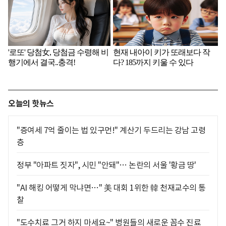
오늘의 핫뉴스
"증여세 7억 줄이는 법 있구먼!" 계산기 두드리는 강남 고령
층
정부 "아파트 짓자", 시민 "안돼"… 논란의 서울 '황금 땅'
"AI 해킹 어떻게 막냐면…" 美 대회 1위한 韓 천재교수의 통
찰
"도수치료 그거 하지 마세요~" 병원들의 새로운 꼼수 진료