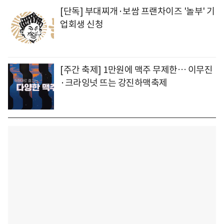
[단독] 부대찌개·보쌈 프랜차이즈 '놀부' 기
업회생 신청
[주간 축제] 1만원에 맥주 무제한… 이무진
·크라잉넛 뜨는 강진하맥축제