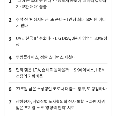
1
"그 세금 절대 못 낸다"… 양도세 공포에 '제자리 갈아타
기·교환 매매' 꿈틀
2
추석 전 '민생지원금' 또 푼다…1인당 최대 50만원 어디
서 받나
3
UAE '천궁Ⅱ' 수출에… LIG D&A, 2분기 영업익 30% 성
장
4
투썸플레이스, 정말 스타벅스 제쳤나
5
먼저 맺은 LTA, 손해로 돌아올까… SK하이닉스, HBM
선점의 기회비용
6
23조원 남은 소상공인 코로나 대출… 정부, 또 탕감하나
7
삼성전자, 사업장별 노사협의회 전사 통합… 과반 지위
잃은 초기업 노조 '영향력 만회' 시도