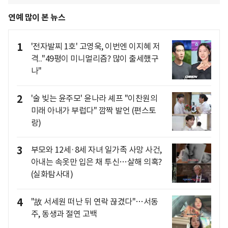
연예 많이 본 뉴스
1
'전자발찌 1호' 고영욱, 이번엔 이지혜 저
격.."49평이 미니멀리즘? 많이 출세했구
나"
2
'술 빚는 윤주모' 윤나라 셰프 "이찬원의
미래 아내가 부럽다" 깜짝 발언 (편스토
랑)
3
부모와 12세·8세 자녀 일가족 사망 사건,
아내는 속옷만 입은 채 투신…살해 의혹?
(실화탐사대)
4
"故 서세원 떠난 뒤 연락 끊겼다"…서동
주, 동생과 절연 고백