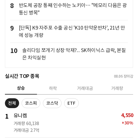
8
반도체 공장 통째 인수하는 노키아… "메모리 다음은 광
통신 병목"
9
[단독] K9 자주포 수출 공신 'K10 탄약운반차', 21년 만
에 성능 개량
10
솔리다임 쪼개기 상장 악재?... SK하이닉스 급락, 본질
은 차익실현
실시간 TOP 종목
08.06
장마감
상승
하락
거래대금
거래량
전체
코스피
코스닥
ETF
4,550
1
유니켐
+
30
%
거래량
60,138
거래대금
2.7억