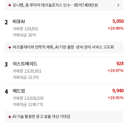
유니켐, 美 루미아 테크놀로지스 인수…85억7400만원
5,050
2
비큐AI
+
29.99
%
거래량
324,951
거래대금
16억
비즈플레이와 전략적 제휴, AI 기반 출장·경비 관리 서비스 고도화
928
3
이스트에이드
+
29.97
%
거래량
2,620,951
거래대금
22.3억
9,940
4
매드업
+
29.93
%
거래량
13,028,020
거래대금
1190.7억
AI 기술 활용한 광고 효율 개선 기대감