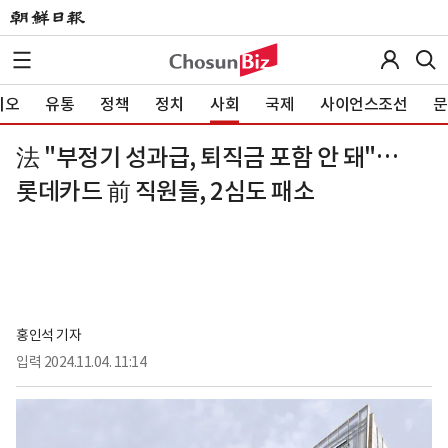
이오
유통
정책
정치
사회
국제
사이언스조선
문
法 "부정기 성과급, 퇴직금 포함 안 돼"…
롯데카드 前 직원들, 2심도 패소
홍인석 기자
입력
2024.11.04. 11:14