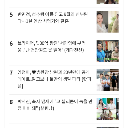
5
반민정, 성추행 아픔 딛고 9월의 신부된
다…1살 연상 사업가와 결혼
6
브라이언, '100억 탕진' 서인영에 부러
움.."난 천만원도 못 벌어" (개과천선)
7
염정아, ♥병원장 남편과 20년만에 공개
데이트..알고보니 둘만의 생일 파티 [핫피
플]
8
박서진, 축사 냄새에 "코 실리콘이 녹을 만
큼 마비 돼" (살림남)