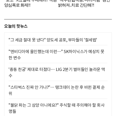
오늘의 핫뉴스
"그 세금 절대 못 낸다" 양도세 공포, 부자들의 '절세법'
"엔비디아에 올인했는데 이런…" SK하이닉스가 예상치 못
한 변수
'중동 천궁' 제대로 터졌다… LIG 2분기 벌어들인 놀라운 액
수
"스타벅스 진짜 안 가나?"… 탱크데이 논란 후 바뀐 결제 순
위
"불닭 파는 그 삼양 아니에요?" 주식할 때 주의해야 할 회사
명들