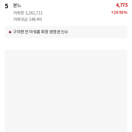
4,775
5
본느
+
29.93
%
거래량
3,261,711
거래대금
148.4억
구미현 전 아워홈 회장 경영권 인수