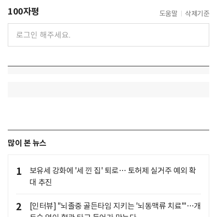
100자평
도움말
삭제기준
많이 본 뉴스
1
보유세 강화에 '세 낀 집' 퇴로… 토허제 실거주 예외 확
대 추진
2
[인터뷰] "뇌졸중 골든타임 지키는 '뇌동맥류 치료'"…개