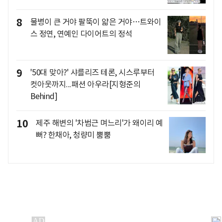
8
물병이 큰 거야 팔뚝이 얇은 거야…트와이
스 정연, 연예인 다이어트의 정석
9
'50대 맞아?' 샤를리즈 테론, 시스루부터
컷아웃까지...패션 아우라[지형준의
Behind]
10
제주 해변의 '차범근 며느리'가 왜이리 예
뻐? 한채아, 청량미 뿜뿜