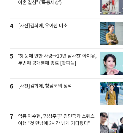
이혼 결심" ('특종세상')
4
[사진]김희애, 우아한 미소
5
'첫 눈에 반한 사랑→10년 남사친' 아이유,
두번째 공개열애 종료 [핫피플]
6
[사진]김희애, 청담룩의 정석
7
악뮤 이수현, '김성주子' 김민국과 스위스
여행 "첫 만남에 2시간 넘게 기다렸다"