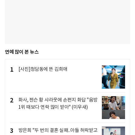
연예 많이 본 뉴스
1
[사진]청담동에 뜬 김희애
2
화사, 젠슨 황 샤라웃에 손편지 화답 "음방
1위 때보다 연락 많이 받아" (미우새)
3
방은희 "두 번의 결혼 실패..아들 허락받고