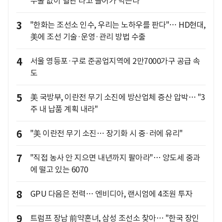
두술 없이 혈관 타고 들어가 막는다
3
"한화는 조선소 인수, 우리는 노하우를 판다"… HD현대,
美에 조선 기술·운영·관리 방법 수출
4
서울 영등포·구로 준공업지역에 2만7000가구 공급 속
도
5
美 국방부, 이란전 무기 소진에 방산업체 증산 압박… "3
주 내 납품 계획 내라"
6
"美 이란전 무기 소진… 장기화 시 중·러에 유리"
7
"직접 농사 안 지으면 내년까지 팔아라"… 양도세 중과
에 떨고 있는 6070
8
GPU 다음은 전력… 엔비디아, 랜시엄에 4조원 투자
9
트럼프 장남 前약혼녀, 삼성 조선소 찾아… "한국 장인