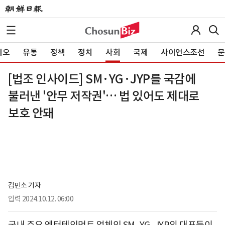
이오
유통
정책
정치
사회
국제
사이언스조선
문
[법조 인사이드] SM·YG·JYP를 국감에
불러낸 '안무 저작권'… 법 있어도 제대로
보호 안돼
김민소 기자
입력
2024.10.12. 06:00
국내 주요 엔터테인먼트 업체인 SM, YG, JYP의 대표들이