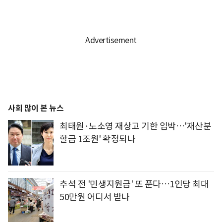
사회 많이 본 뉴스
최태원·노소영 재상고 기한 임박…'재산분
할금 1조원' 확정되나
추석 전 '민생지원금' 또 푼다…1인당 최대
50만원 어디서 받나