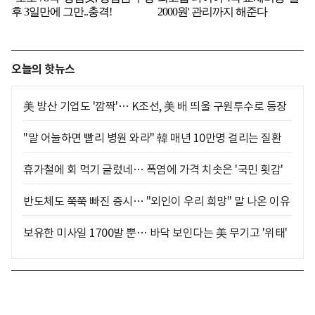
오늘의 핫뉴스
美 방산 기업도 '깜짝'… K조선, 美 배 띄울 구원투수로 등장
"말 어눌하면 빨리 병원 와라" 韓 매년 10만명 걸리는 질환
휴가철에 회 먹기 글렀네… 폭염에 가격 치솟은 '국민 횟감'
반도체도 쭉쭉 빠진 증시… "외인이 우리 희망" 말 나온 이유
보유한 미사일 1700발 뿐… 바닥 보인다는 美 무기고 '위태'