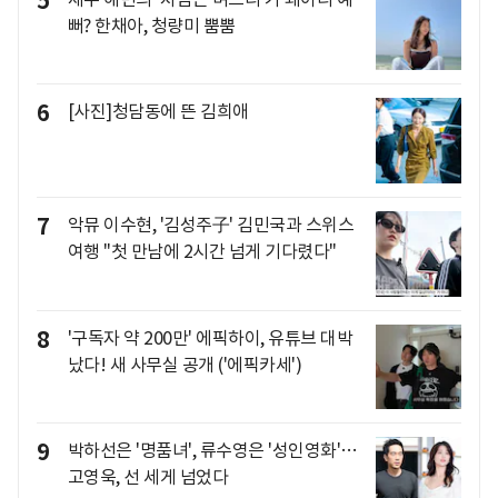
5
뻐? 한채아, 청량미 뿜뿜
6
[사진]청담동에 뜬 김희애
7
악뮤 이수현, '김성주子' 김민국과 스위스
여행 "첫 만남에 2시간 넘게 기다렸다"
8
'구독자 약 200만' 에픽하이, 유튜브 대박
났다! 새 사무실 공개 ('에픽카세')
9
박하선은 '명품녀', 류수영은 '성인영화'…
고영욱, 선 세게 넘었다