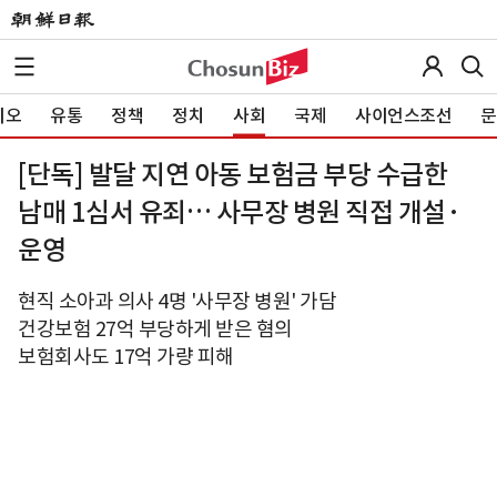
이오
유통
정책
정치
사회
국제
사이언스조선
문
[단독] 발달 지연 아동 보험금 부당 수급한
남매 1심서 유죄… 사무장 병원 직접 개설·
운영
현직 소아과 의사 4명 '사무장 병원' 가담
건강보험 27억 부당하게 받은 혐의
보험회사도 17억 가량 피해