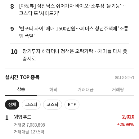
8
[마켓뷰] 삼전닉스 쉬어가자 바이오·소부장 '불기둥'…
코스닥 또 '사이드카'
9
'반포터 자이' 매매 1500만원…폐버스 청년주택에 '조롱
밈 폭발'
10
장기투자 하라더니 정책은 오락가락…개미들 다시 美
증시로
실시간 TOP 종목
08.10
장마감
상승
하락
거래대금
거래량
전체
코스피
코스닥
ETF
2,020
1
윙입푸드
+
29.99
%
거래량
7,083,898
거래대금
127.5억