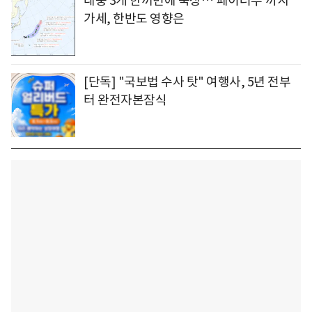
태풍 3개 한꺼번에 북상…'페이러우'까지
가세, 한반도 영향은
[단독] "국보법 수사 탓" 여행사, 5년 전부
터 완전자본잠식