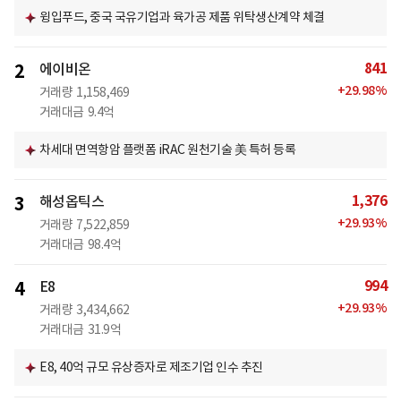
윙입푸드, 중국 국유기업과 육가공 제품 위탁생산계약 체결
841
2
에이비온
+
29.98
%
거래량
1,158,469
거래대금
9.4억
차세대 면역항암 플랫폼 iRAC 원천기술 美 특허 등록
1,376
3
해성옵틱스
+
29.93
%
거래량
7,522,859
거래대금
98.4억
994
4
E8
+
29.93
%
거래량
3,434,662
거래대금
31.9억
E8, 40억 규모 유상증자로 제조기업 인수 추진