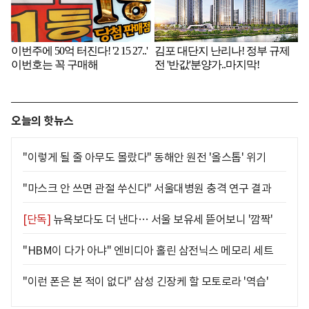
오늘의 핫뉴스
"이렇게 될 줄 아무도 몰랐다" 동해안 원전 '올스톱' 위기
"마스크 안 쓰면 관절 쑤신다" 서울대병원 충격 연구 결과
[단독]
뉴욕보다도 더 낸다… 서울 보유세 뜯어보니 '깜짝'
"HBM이 다가 아냐" 엔비디아 홀린 삼전닉스 메모리 세트
"이런 폰은 본 적이 없다" 삼성 긴장케 할 모토로라 '역습'