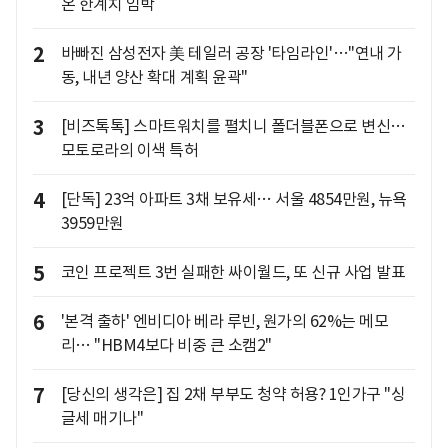
온 한계치 임박
2
바빠진 삼성전자 美 테일러 공장 '타임라인'…"연내 가
동, 내년 양산 확대 계획 윤곽"
3
[비즈톡톡] 스마트워치를 펼치니 폴더블폰으로 변신…
모토로라의 이색 특허
4
[단독] 23억 아파트 3채 보유세… 서울 4854만원, 뉴욕
3959만원
5
코인 프로젝트 3번 실패한 싸이월드, 또 신규 사업 발표
6
'본격 출하' 엔비디아 베라 루빈, 원가의 62%는 메모
리… "HBM4보다 비중 큰 소캠2"
7
[당신의 생각은] 집 2채 부부도 청약 허용? 1인가구 "싱
글세 매기나"