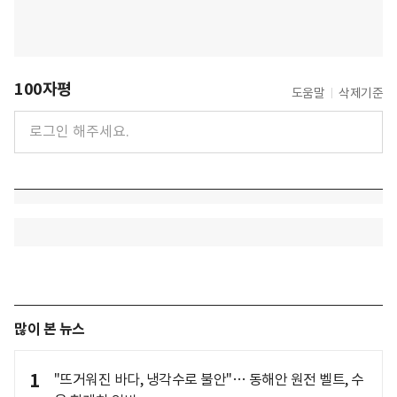
100자평
도움말
삭제기준
많이 본 뉴스
1
"뜨거워진 바다, 냉각수로 불안"… 동해안 원전 벨트, 수