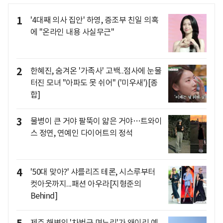
1
'4대째 의사 집안' 하영, 증조부 친일 의혹
에 "온라인 내용 사실무근"
2
한혜진, 숨겨온 '가족사' 고백..점사에 눈물
터진 모녀 "아파도 못 쉬어" ('미우새')[종
합]
3
물병이 큰 거야 팔뚝이 얇은 거야…트와이
스 정연, 연예인 다이어트의 정석
4
'50대 맞아?' 샤를리즈 테론, 시스루부터
컷아웃까지...패션 아우라[지형준의
Behind]
제주 해변의 '차범근 며느리'가 왜이리 예