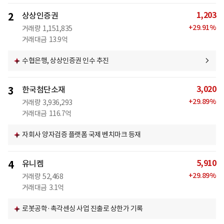
1,203
2
상상인증권
+
29.91
%
거래량
1,151,835
거래대금
13.9억
수협은행, 상상인증권 인수 추진
3,020
3
한국첨단소재
+
29.89
%
거래량
3,936,293
거래대금
116.7억
자회사 양자검증 플랫폼 국제 벤치마크 등재
5,910
4
유니켐
+
29.89
%
거래량
52,468
거래대금
3.1억
로봇공학·촉각센싱 사업 진출로 상한가 기록