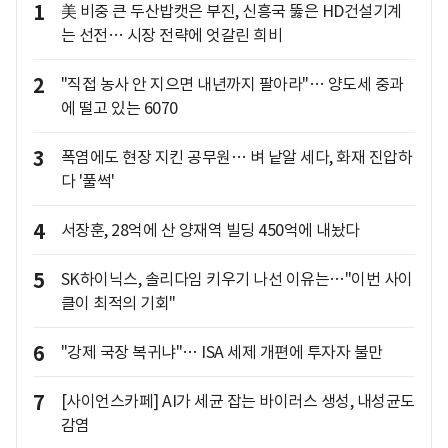
1
美 비중 큰 두산밥캣은 부진, 신흥국 뚫은 HD건설기계
는 선전… 시장 전략에 엇갈린 희비
2
"직접 농사 안 지으면 내년까지 팔아라"… 양도세 중과
에 떨고 있는 6070
3
폭염에도 현장 지킨 공무원… 벼 낱알 세다, 화재 진압하
다 '풀썩'
4
서장훈, 28억에 산 양재역 빌딩 450억에 내놨다
5
SK하이닉스, 솔리다임 키우기 나선 이유는…"이번 사이
클이 최적의 기회"
6
"강제 국장 복귀냐"… ISA 세제 개편에 투자자 불만
7
[사이언스카페] AI가 세균 잡는 바이러스 생성, 내성균도
감염