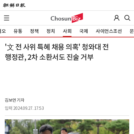
이오
유통
정책
정치
사회
국제
사이언스조선
문
'文 전 사위 특혜 채용 의혹' 청와대 전
행정관, 2차 소환서도 진술 거부
김보연 기자
입력
2024.09.27. 17:53