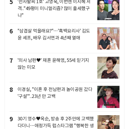
5
'전자발찌 1호' 고영욱, 이번엔 이지혜 저
격.."49평이 미니멀리즘? 많이 출세했구
나"
6
"삼겹살 먹을래요?"…'흑백요리사' 김도
윤 셰프, 배우 김서연과 4년째 열애
7
'의사 남편♥' 재혼 윤해영, 55세 믿기지
않는 미모
8
이경실, "이혼 후 전남편과 놀이공원 갔다
'구설'"..23년 만 고백
9
30기 영수♥옥순, 방송 후 2주만에 고백했
다더니…애정가득 럽스타그램 "행복한 생