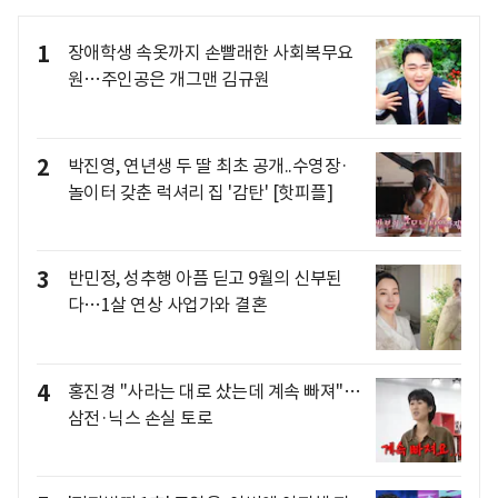
1
장애학생 속옷까지 손빨래한 사회복무요
원…주인공은 개그맨 김규원
2
박진영, 연년생 두 딸 최초 공개..수영장·
놀이터 갖춘 럭셔리 집 '감탄' [핫피플]
3
반민정, 성추행 아픔 딛고 9월의 신부된
다…1살 연상 사업가와 결혼
4
홍진경 "사라는 대로 샀는데 계속 빠져"…
삼전·닉스 손실 토로