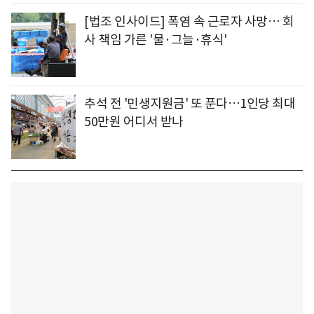
[법조 인사이드] 폭염 속 근로자 사망… 회
사 책임 가른 '물·그늘·휴식'
추석 전 '민생지원금' 또 푼다…1인당 최대
50만원 어디서 받나