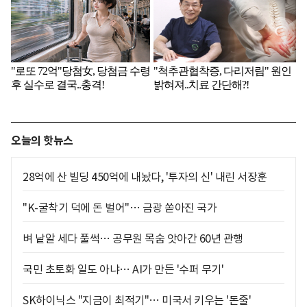
오늘의 핫뉴스
28억에 산 빌딩 450억에 내놨다, '투자의 신' 내린 서장훈
"K-굴착기 덕에 돈 벌어"… 금광 쏟아진 국가
벼 낱알 세다 풀썩… 공무원 목숨 앗아간 60년 관행
국민 초토화 일도 아냐… AI가 만든 '수퍼 무기'
SK하이닉스 "지금이 최적기"… 미국서 키우는 '돈줄'