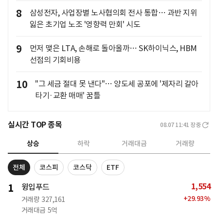
8
삼성전자, 사업장별 노사협의회 전사 통합… 과반 지위
잃은 초기업 노조 '영향력 만회' 시도
9
먼저 맺은 LTA, 손해로 돌아올까… SK하이닉스, HBM
선점의 기회비용
10
"그 세금 절대 못 낸다"… 양도세 공포에 '제자리 갈아
타기·교환 매매' 꿈틀
실시간 TOP 종목
08.07 11:41
장중
상승
하락
거래대금
거래량
전체
코스피
코스닥
ETF
1,554
1
윙입푸드
+
29.93
%
거래량
327,161
거래대금
5억