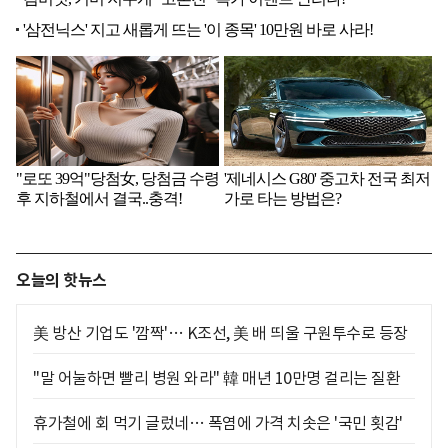
오늘의 핫뉴스
美 방산 기업도 '깜짝'… K조선, 美 배 띄울 구원투수로 등장
"말 어눌하면 빨리 병원 와라" 韓 매년 10만명 걸리는 질환
휴가철에 회 먹기 글렀네… 폭염에 가격 치솟은 '국민 횟감'