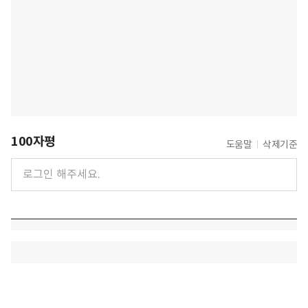
100자평
도움말
삭제기준