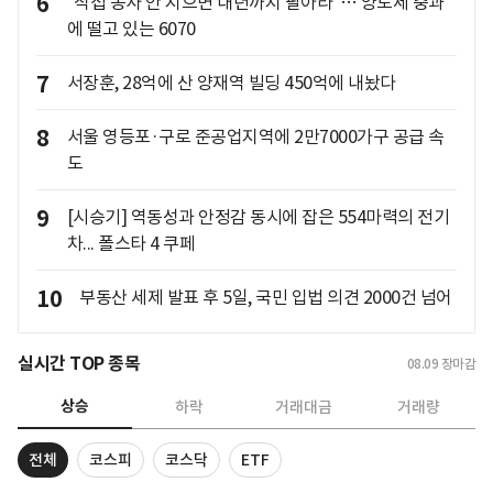
6
"직접 농사 안 지으면 내년까지 팔아라"… 양도세 중과
에 떨고 있는 6070
7
서장훈, 28억에 산 양재역 빌딩 450억에 내놨다
8
서울 영등포·구로 준공업지역에 2만7000가구 공급 속
도
9
[시승기] 역동성과 안정감 동시에 잡은 554마력의 전기
차... 폴스타 4 쿠페
10
부동산 세제 발표 후 5일, 국민 입법 의견 2000건 넘어
실시간 TOP 종목
08.09
장마감
상승
하락
거래대금
거래량
전체
코스피
코스닥
ETF