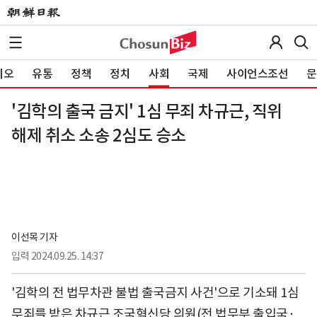
이오
유통
정책
정치
사회
국제
사이언스조선
문
'김학의 출국 금지' 1심 무죄 차규근, 직위
해제 취소 소송 2심도 승소
이선목 기자
입력
2024.09.25. 14:37
'김학의 전 법무차관 불법 출국금지 사건'으로 기소돼 1심
무죄를 받은 차규근 조국혁신당 의원(전 법무부 출입국·