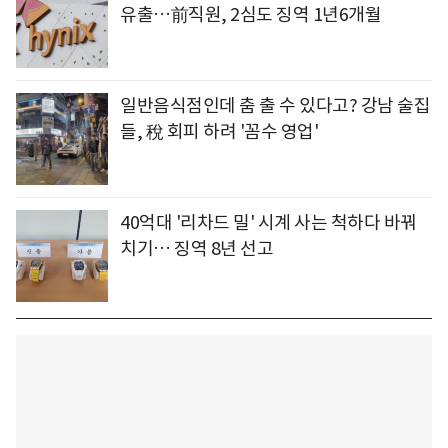
유출…前직원, 2심도 징역 1년6개월
일반음식점인데 춤 출 수 있다고? 강남 술집
들, 稅 회피 하려 '꼼수 영업'
40억대 '리차드 밀' 시계 사는 척하다 바꿔
치기… 징역 8년 선고