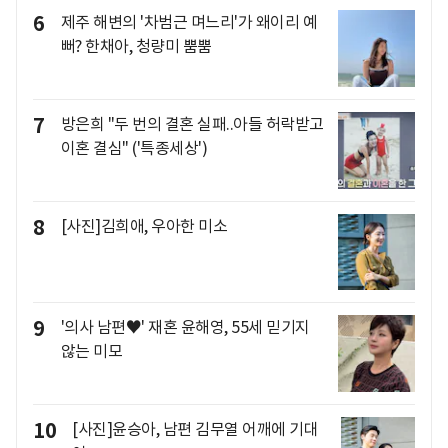
6
제주 해변의 '차범근 며느리'가 왜이리 예
뻐? 한채아, 청량미 뿜뿜
7
방은희 "두 번의 결혼 실패..아들 허락받고
이혼 결심" ('특종세상')
8
[사진]김희애, 우아한 미소
9
'의사 남편♥' 재혼 윤해영, 55세 믿기지
않는 미모
10
[사진]윤승아, 남편 김무열 어깨에 기대