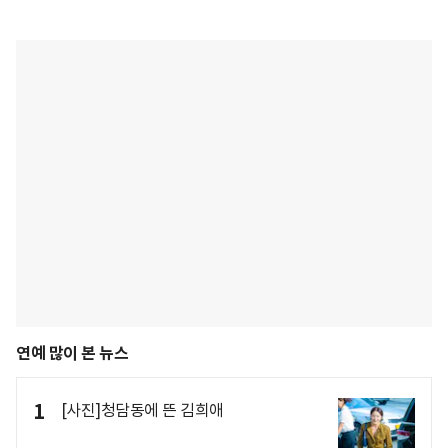
연예 많이 본 뉴스
1
[사진]청담동에 뜬 김희애