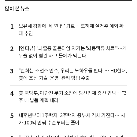
많이 본 뉴스
1
보유세 강화에 '세 낀 집' 퇴로… 토허제 실거주 예외 확
대 추진
2
[인터뷰] "뇌졸중 골든타임 지키는 '뇌동맥류 치료'"…개
두술 없이 혈관 타고 들어가 막는다
3
"한화는 조선소 인수, 우리는 노하우를 판다"… HD현대,
美에 조선 기술·운영·관리 방법 수출
4
美 국방부, 이란전 무기 소진에 방산업체 증산 압박… "3
주 내 납품 계획 내라"
5
내후년부터 1주택자·3주택자 종부세 격차 커진다… 시
가 100억 안팎 수준부터는 줄어