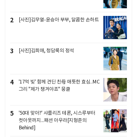
2
[사진]김무열-윤승아 부부, 달콤한 손하트
3
[사진]김희애, 청담룩의 정석
4
'17억 빚' 함께 견딘 친母 애틋한 효심..MC
그리 "제가 챙겨야죠" 뭉클
5
'50대 맞아?' 샤를리즈 테론, 시스루부터
컷아웃까지...패션 아우라[지형준의
Behind]