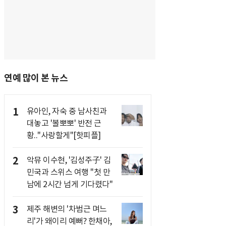
연예 많이 본 뉴스
1
유아인, 자숙 중 남사친과
대놓고 '볼뽀뽀' 반전 근
황.."사랑할게"[핫피플]
2
악뮤 이수현, '김성주子' 김
민국과 스위스 여행 "첫 만
남에 2시간 넘게 기다렸다"
3
제주 해변의 '차범근 며느
리'가 왜이리 예뻐? 한채아,