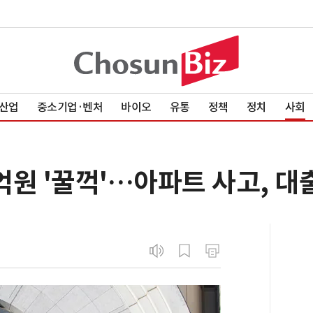
산업
중소기업·벤처
바이오
유통
정책
정치
사회
3억원 '꿀꺽'…아파트 사고, 대