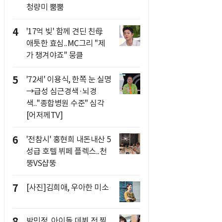
청량미 뿜뿜
4
'17억 빚' 함께 견딘 친母
애틋한 효심..MC그리 "제
가 챙겨야죠" 뭉클
5
'72세' 이용식, 한쪽 눈 실명
→급성 심근경색·뇌경
색.."종합병원 수준" 심각
[어저께TV]
6
'전참시' 홍현희 내돈내산 5
성급 호텔 뷔페 플렉스..천
뚱VS샵뚱
7
[사진]김희애, 우아한 미소
8
박민정, 아이돌 데뷔 전 찍