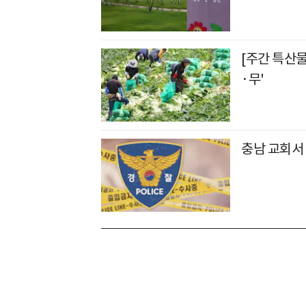
[주간 특산
·무'
충남 교회서 