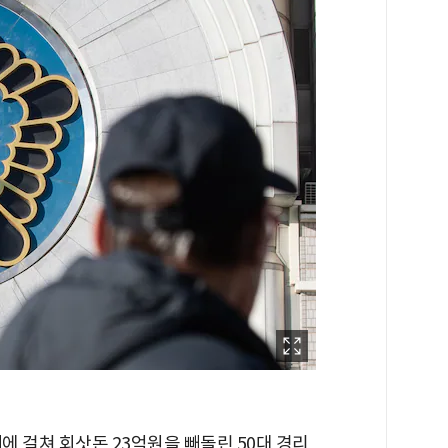
에 걸쳐 회삿돈 23억원을 빼돌린 50대 경리