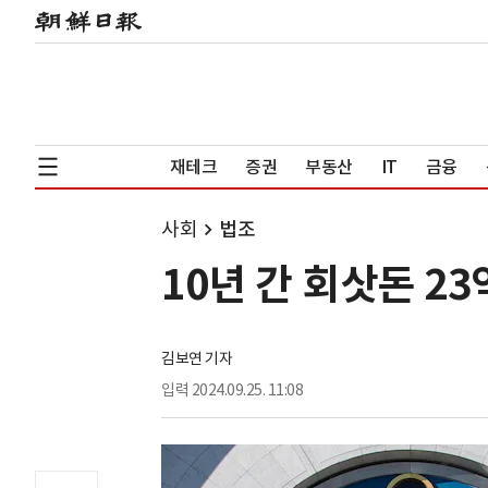
재테크
증권
부동산
IT
금융
사회
법조
10년 간 회삿돈 2
김보연 기자
입력
2024.09.25. 11:08