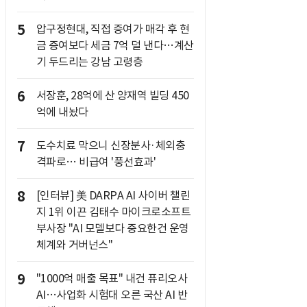
5
압구정현대, 직접 증여가 매각 후 현
금 증여보다 세금 7억 덜 낸다…계산
기 두드리는 강남 고령층
6
서장훈, 28억에 산 양재역 빌딩 450
억에 내놨다
7
도수치료 막으니 신장분사·체외충
격파로… 비급여 '풍선효과'
8
[인터뷰] 美 DARPA AI 사이버 챌린
지 1위 이끈 김태수 마이크로소프트
부사장 "AI 모델보다 중요한건 운영
체계와 거버넌스"
9
"1000억 매출 목표" 내건 퓨리오사
AI…사업화 시험대 오른 국산 AI 반