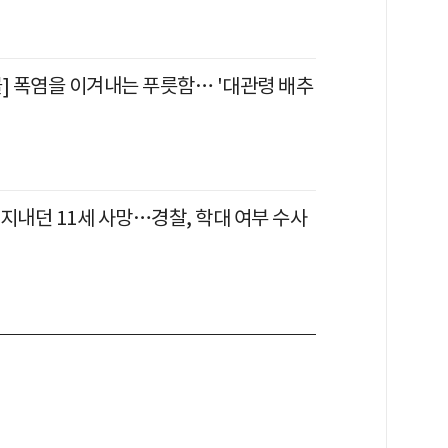
물] 폭염을 이겨내는 푸릇함… '대관령 배추
지내던 11세 사망…경찰, 학대 여부 수사