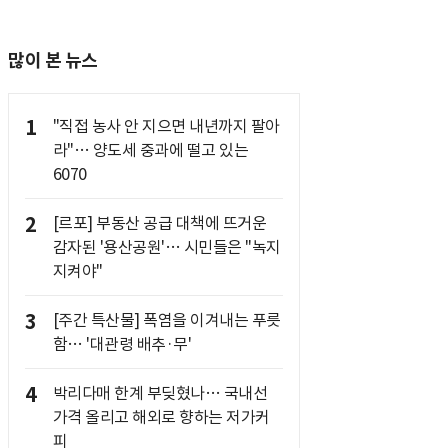
많이 본 뉴스
1
"직접 농사 안 지으면 내년까지 팔아
라"… 양도세 중과에 떨고 있는
6070
2
[르포] 부동산 공급 대책에 뜨거운
감자된 '용산공원'… 시민들은 "녹지
지켜야"
3
[주간 특산물] 폭염을 이겨내는 푸릇
함… '대관령 배추·무'
4
박리다매 한계 부딪혔나… 국내선
가격 올리고 해외로 향하는 저가커
피