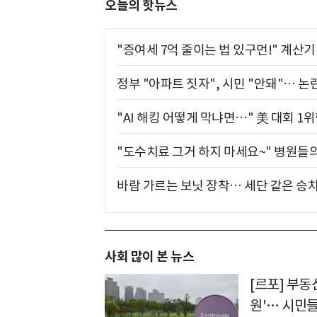
오늘의 핫뉴스
"증여세 7억 줄이는 법 있구먼!" 계산
정부 "아파트 짓자", 시민 "안돼"… 논란
"AI 해킹 어떻게 막냐면…" 美 대회 1
"도수치료 그거 하지 마세요~" 병원들
바람 가르는 보닛 장착… 세단 같은 승
사회 많이 본 뉴스
[르포] 부동
원'… 시민들