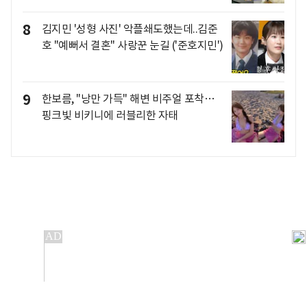
8
김지민 '성형 사진' 악플쇄도했는데..김준
호 "예뻐서 결혼" 사랑꾼 눈길 ('준호지민')
9
한보름, "낭만 가득" 해변 비주얼 포착…
핑크빛 비키니에 러블리한 자태
개인정보처리방침
앱설치(Android)