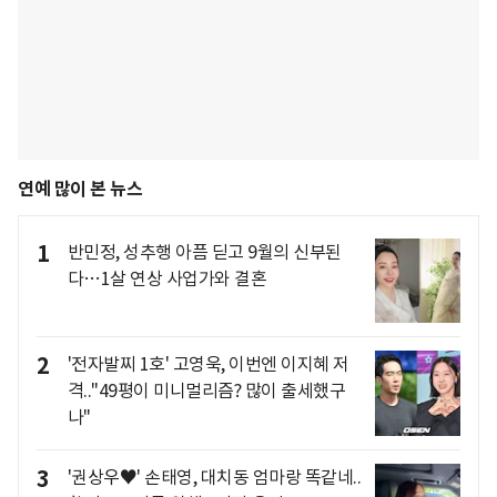
연예 많이 본 뉴스
1
반민정, 성추행 아픔 딛고 9월의 신부된
다…1살 연상 사업가와 결혼
2
'전자발찌 1호' 고영욱, 이번엔 이지혜 저
격.."49평이 미니멀리즘? 많이 출세했구
나"
3
'권상우♥' 손태영, 대치동 엄마랑 똑같네..