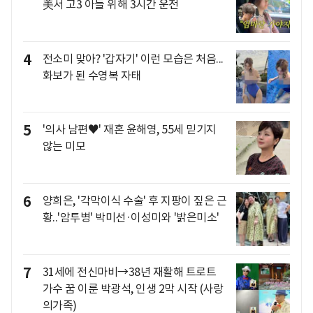
美서 고3 아들 위해 3시간 운전
4
전소미 맞아? '갑자기' 이런 모습은 처음...
화보가 된 수영복 자태
5
'의사 남편♥' 재혼 윤해영, 55세 믿기지
않는 미모
6
양희은, '각막이식 수술' 후 지팡이 짚은 근
황..'암투병' 박미선·이성미와 '밝은미소'
7
31세에 전신마비→38년 재활해 트로트
가수 꿈 이룬 박광석, 인생 2막 시작 (사랑
의가족)