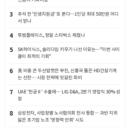
3
추석 전 '민생지원금' 또 푼다…1인당 최대 50만원 어디
서 받나
4
투썸플레이스, 정말 스타벅스 제쳤나
5
SK하이닉스, 솔리다임 키우기 나선 이유는…"이번 사이
클이 최적의 기회"
6
美 비중 큰 두산밥캣은 부진, 신흥국 뚫은 HD건설기계
는 선전… 시장 전략에 엇갈린 희비
7
UAE '천궁Ⅱ' 수출에… LIG D&A, 2분기 영업익 30% 성
장
8
삼성전자, 사업장별 노사협의회 전사 통합… 과반 지위
잃은 초기업 노조 '영향력 만회' 시도