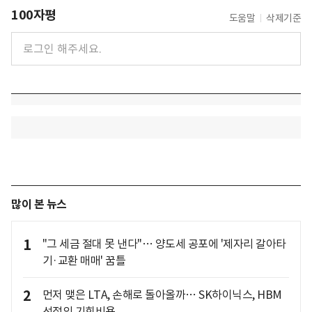
100자평
도움말
삭제기준
많이 본 뉴스
1
"그 세금 절대 못 낸다"… 양도세 공포에 '제자리 갈아타
기·교환 매매' 꿈틀
2
먼저 맺은 LTA, 손해로 돌아올까… SK하이닉스, HBM
선점의 기회비용