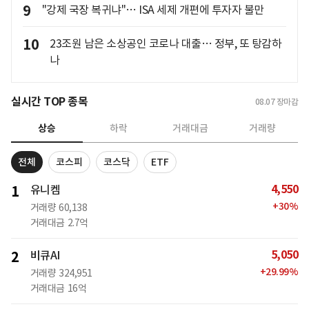
9
"강제 국장 복귀냐"… ISA 세제 개편에 투자자 불만
10
23조원 남은 소상공인 코로나 대출… 정부, 또 탕감하
나
실시간 TOP 종목
08.07
장마감
상승
하락
거래대금
거래량
전체
코스피
코스닥
ETF
4,550
1
유니켐
+
30
%
거래량
60,138
거래대금
2.7억
5,050
2
비큐AI
+
29.99
%
거래량
324,951
거래대금
16억