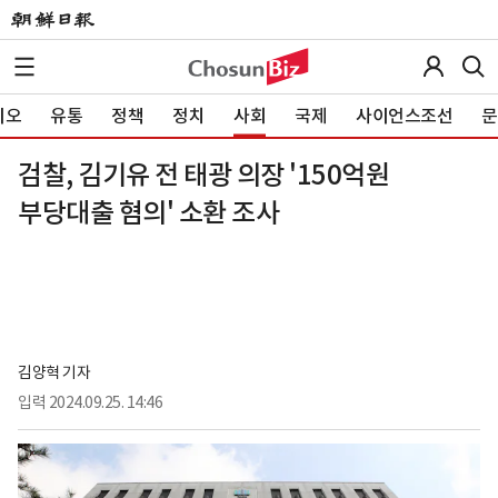
이오
유통
정책
정치
사회
국제
사이언스조선
문
검찰, 김기유 전 태광 의장 '150억원
부당대출 혐의' 소환 조사
김양혁 기자
입력
2024.09.25. 14:46