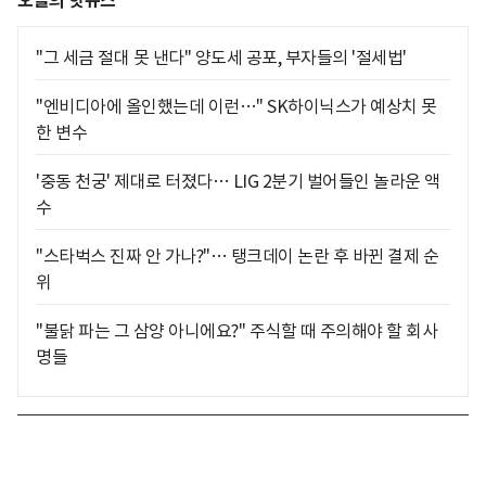
오늘의 핫뉴스
"그 세금 절대 못 낸다" 양도세 공포, 부자들의 '절세법'
"엔비디아에 올인했는데 이런…" SK하이닉스가 예상치 못
한 변수
'중동 천궁' 제대로 터졌다… LIG 2분기 벌어들인 놀라운 액
수
"스타벅스 진짜 안 가나?"… 탱크데이 논란 후 바뀐 결제 순
위
"불닭 파는 그 삼양 아니에요?" 주식할 때 주의해야 할 회사
명들