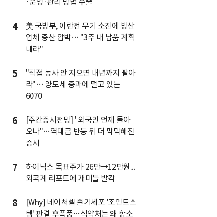
·운영·관리 방법 수출
4
美 국방부, 이란전 무기 소진에 방산
업체 증산 압박… "3주 내 납품 계획
내라"
5
"직접 농사 안 지으면 내년까지 팔아
라"… 양도세 중과에 떨고 있는
6070
6
[주간증시전망] "외국인 언제 돌아
오나"…역대급 반등 뒤 더 막막해진
증시
7
하이닉스 목표주가 26만→12만원...
외국계 리포트에 개미들 발칵
8
[Why] 네이처셀 줄기세포 '조인트스
템' 판결 후폭풍…식약처는 왜 항소