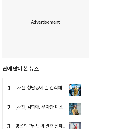
연예 많이 본 뉴스
1
[사진]청담동에 뜬 김희애
2
[사진]김희애, 우아한 미소
3
방은희 "두 번의 결혼 실패..