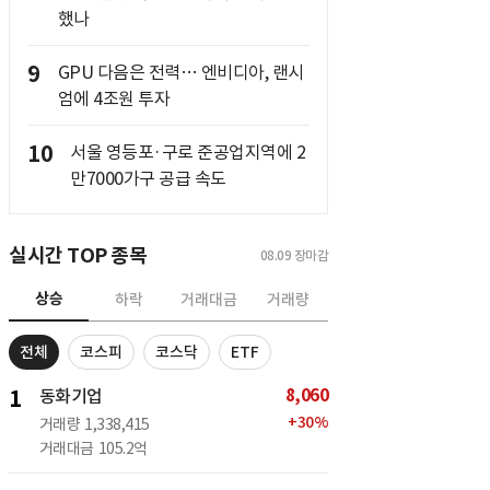
했나
9
GPU 다음은 전력… 엔비디아, 랜시
엄에 4조원 투자
10
서울 영등포·구로 준공업지역에 2
만7000가구 공급 속도
실시간 TOP 종목
08.09
장마감
상승
하락
거래대금
거래량
전체
코스피
코스닥
ETF
8,060
1
동화기업
+
30
%
거래량
1,338,415
거래대금
105.2억