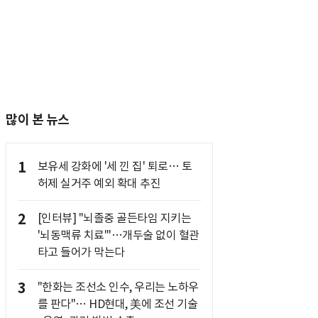
많이 본 뉴스
1
보유세 강화에 '세 낀 집' 퇴로… 토
허제 실거주 예외 확대 추진
2
[인터뷰] "뇌졸중 골든타임 지키는
'뇌동맥류 치료'"…개두술 없이 혈관
타고 들어가 막는다
3
"한화는 조선소 인수, 우리는 노하우
를 판다"… HD현대, 美에 조선 기술