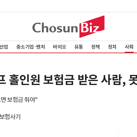
산업
중소기업·벤처
바이오
유통
정책
정치
사회
프 홀인원 보험금 받은 사람, 
으면 보험금 줘야"
형
 보험사기