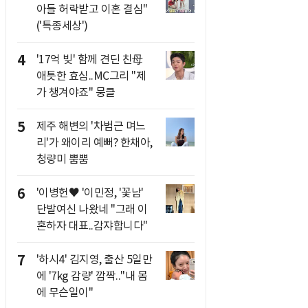
아들 허락받고 이혼 결심"
('특종세상')
4
'17억 빚' 함께 견딘 친母
애틋한 효심..MC그리 "제
가 챙겨야죠" 뭉클
5
제주 해변의 '차범근 며느
리'가 왜이리 예뻐? 한채아,
청량미 뿜뿜
6
'이병헌♥ '이민정, '꽃남'
단발여신 나왔네 "그래 이
혼하자 대표..감쟈합니다"
7
'하시4' 김지영, 출산 5일만
에 '7kg 감량' 깜짝.."내 몸
에 무슨일이"