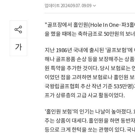
업데이트
2024.09.07. 09:09
"골프장에서 홀인원(Hole In One·파
을 했을 때에는 축하금조로 50만원의 보
지난 1986년 국내에 출시된 '골프보험'에
해나 골프용품 손상 등을 보장해주는 상품
원 특약을 추가한 것이다. 당시 보험료는 연간
이었던 점을 고려하면 보험료나 홀인원 보너
국왕립골프협회 추산 작년 기준 535만명)
프가 상류층의 고급 사교 활동이었다.
'홀인원 보험'의 인기는 나날이 높아졌다.
주는 상품이 대세다. 홀인원을 하면 동반자
등으로 크게 한턱을 쏘는 관행이 있다. 국