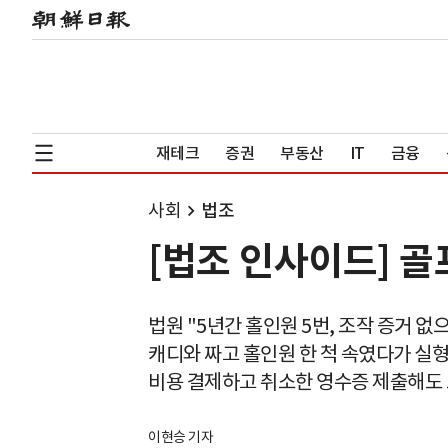
재테크
증권
부동산
IT
금융
사회
법조
[법조 인사이드] 골
법원 "5년간 홀인원 5번, 조작 증거 없
캐디와 짜고 홀인원 한 척 속였다가 실
비용 결제하고 취소한 영수증 제출해도
이현승 기자