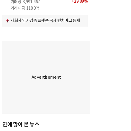
+
29.89
%
거래량
3,991,467
거래대금
118.3억
자회사 양자검증 플랫폼 국제 벤치마크 등재
연예 많이 본 뉴스