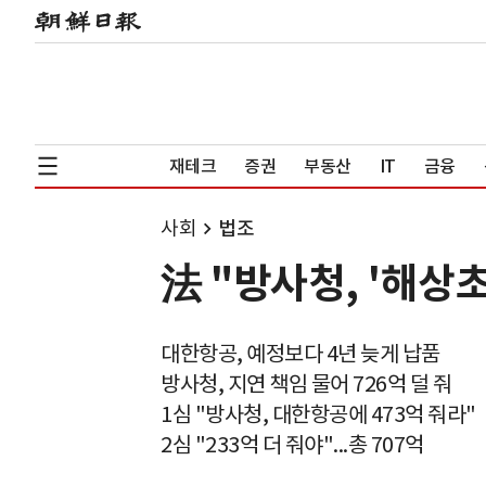
재테크
증권
부동산
IT
금융
사회
법조
法 "방사청, '해상
대한항공, 예정보다 4년 늦게 납품
방사청, 지연 책임 물어 726억 덜 줘
1심 "방사청, 대한항공에 473억 줘라"
2심 "233억 더 줘야"...총 707억