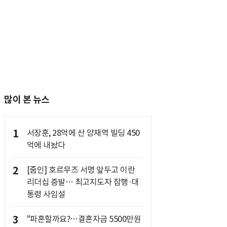
많이 본 뉴스
1
서장훈, 28억에 산 양재역 빌딩 450
억에 내놨다
2
[줌인] 호르무즈 서명 앞두고 이란
리더십 증발… 최고지도자 잠행·대
통령 사임설
3
"파혼할까요?…결혼자금 5500만원