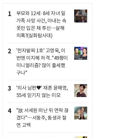
1
부모와 12세·8세 자녀 일
가족 사망 사건, 아내는 속
옷만 입은 채 투신…살해
의혹?(실화탐사대)
2
'전자발찌 1호' 고영욱, 이
번엔 이지혜 저격.."49평이
미니멀리즘? 많이 출세했
구나"
3
'의사 남편♥' 재혼 윤해영,
55세 믿기지 않는 미모
4
"故 서세원 떠난 뒤 연락 끊
겼다"…서동주, 동생과 절
연 고백