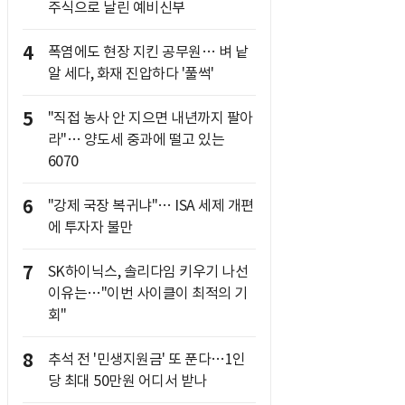
주식으로 날린 예비신부
4
폭염에도 현장 지킨 공무원… 벼 낱
알 세다, 화재 진압하다 '풀썩'
5
"직접 농사 안 지으면 내년까지 팔아
라"… 양도세 중과에 떨고 있는
6070
6
"강제 국장 복귀냐"… ISA 세제 개편
에 투자자 불만
7
SK하이닉스, 솔리다임 키우기 나선
이유는…"이번 사이클이 최적의 기
회"
8
추석 전 '민생지원금' 또 푼다…1인
당 최대 50만원 어디서 받나