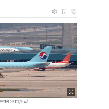
한항공 여객기./뉴스1