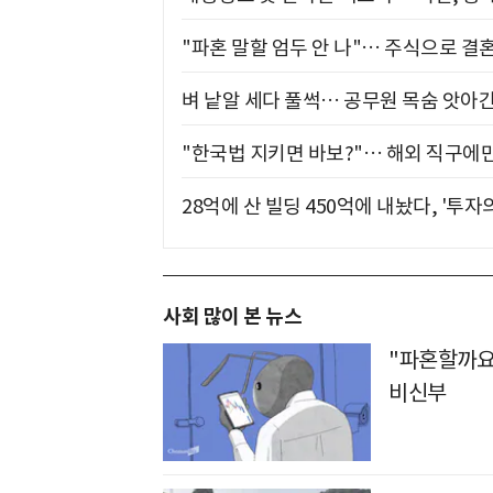
"파혼 말할 엄두 안 나"… 주식으로 결
벼 낱알 세다 풀썩… 공무원 목숨 앗아간
"한국법 지키면 바보?"… 해외 직구에만
28억에 산 빌딩 450억에 내놨다, '투자
사회 많이 본 뉴스
"파혼할까요
비신부