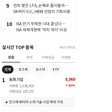
9
먼저 맺은 LTA, 손해로 돌아올까…
SK하이닉스, HBM 선점의 기회비용
10
ISA 만기 무제한 시대 끝났다…
ISA 세제개편에 '막차 개미' 비상
실시간 TOP 종목
08.07
장마감
상승
하락
거래대금
거래량
전체
코스피
코스닥
ETF
8,060
1
동화기업
+
30
%
거래량
1,338,415
거래대금
105.2억
전고체 배터리 소재 기술 사업 확대 기대