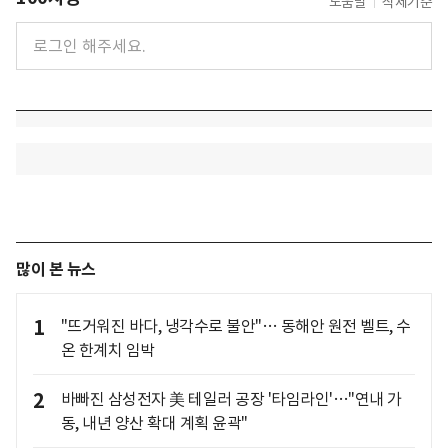
도움말
삭제기준
많이 본 뉴스
1
"뜨거워진 바다, 냉각수로 불안"… 동해안 원전 벨트, 수
온 한계치 임박
2
바빠진 삼성전자 美 테일러 공장 '타임라인'…"연내 가
동, 내년 양산 확대 계획 윤곽"