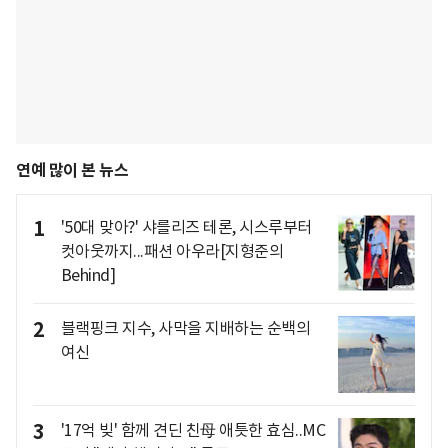
연예 많이 본 뉴스
1
'50대 맞아?' 샤를리즈 테론, 시스루부터
컷아웃까지...패션 아우라[지형준의
Behind]
2
블랙핑크 지수, 사막을 지배하는 순백의
여신
3
'17억 빚' 함께 견딘 친母 애틋한 효심..MC