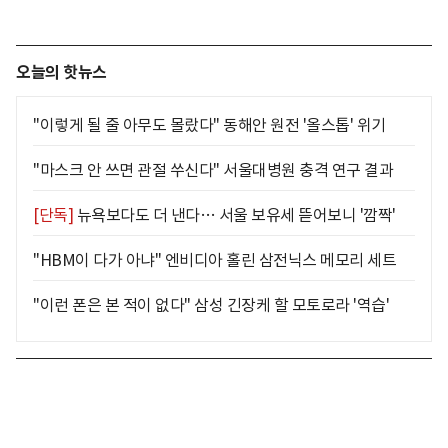
오늘의 핫뉴스
"이렇게 될 줄 아무도 몰랐다" 동해안 원전 '올스톱' 위기
"마스크 안 쓰면 관절 쑤신다" 서울대병원 충격 연구 결과
[단독]
뉴욕보다도 더 낸다… 서울 보유세 뜯어보니 '깜짝'
"HBM이 다가 아냐" 엔비디아 홀린 삼전닉스 메모리 세트
"이런 폰은 본 적이 없다" 삼성 긴장케 할 모토로라 '역습'