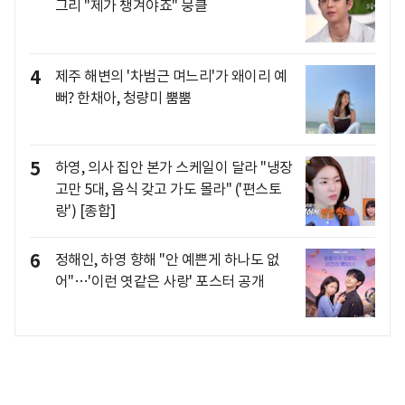
그리 "제가 챙겨야죠" 뭉클
4
제주 해변의 '차범근 며느리'가 왜이리 예
뻐? 한채아, 청량미 뿜뿜
5
하영, 의사 집안 본가 스케일이 달라 "냉장
고만 5대, 음식 갖고 가도 몰라" ('편스토
랑') [종합]
6
정해인, 하영 향해 "안 예쁜게 하나도 없
어"…'이런 엿같은 사랑' 포스터 공개