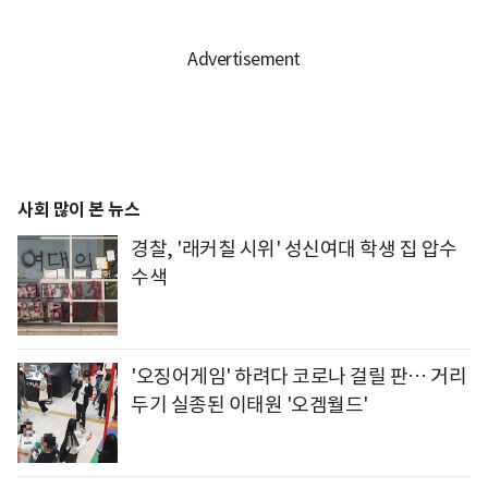
사회 많이 본 뉴스
경찰, '래커칠 시위' 성신여대 학생 집 압수
수색
'오징어게임' 하려다 코로나 걸릴 판… 거리
두기 실종된 이태원 '오겜월드'