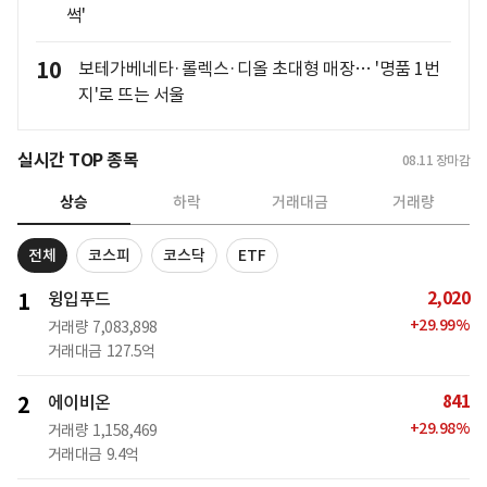
썩'
10
보테가베네타·롤렉스·디올 초대형 매장… '명품 1번
지'로 뜨는 서울
실시간 TOP 종목
08.11
장마감
상승
하락
거래대금
거래량
전체
코스피
코스닥
ETF
2,020
1
윙입푸드
+
29.99
%
거래량
7,083,898
거래대금
127.5억
841
2
에이비온
+
29.98
%
거래량
1,158,469
거래대금
9.4억