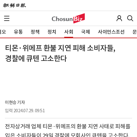
이오
유통
정책
정치
사회
국제
사이언스조선
문
티몬·위메프 환불 지연 피해 소비자들,
경찰에 큐텐 고소한다
이현승 기자
입력
2024.07.29. 09:51
전자상거래 업체 티몬·위메프의 환불 지연 사태로 피해를
입은 소비자들이 29일 경찰에 모회사인 큐텐을 고소한다.