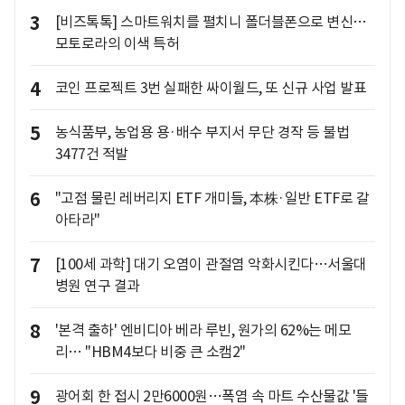
3
[비즈톡톡] 스마트워치를 펼치니 폴더블폰으로 변신…
모토로라의 이색 특허
4
코인 프로젝트 3번 실패한 싸이월드, 또 신규 사업 발표
5
농식품부, 농업용 용·배수 부지서 무단 경작 등 불법
3477건 적발
6
"고점 물린 레버리지 ETF 개미들, 本株·일반 ETF로 갈
아타라"
7
[100세 과학] 대기 오염이 관절염 악화시킨다…서울대
병원 연구 결과
8
'본격 출하' 엔비디아 베라 루빈, 원가의 62%는 메모
리… "HBM4보다 비중 큰 소캠2"
9
광어회 한 접시 2만6000원…폭염 속 마트 수산물값 '들