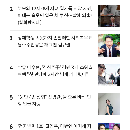
2
부모와 12세·8세 자녀 일가족 사망 사건,
아내는 속옷만 입은 채 투신…살해 의혹?
(실화탐사대)
3
장애학생 속옷까지 손빨래한 사회복무요
원…주인공은 개그맨 김규원
4
악뮤 이수현, '김성주子' 김민국과 스위스
여행 "첫 만남에 2시간 넘게 기다렸다"
5
"눈만 4번 성형" 장영란, 물 오른 바비 인
형 얼굴 자랑
6
'전자발찌 1호' 고영욱, 이번엔 이지혜 저