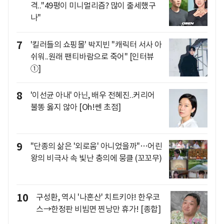
격.."49평이 미니멀리즘? 많이 출세했구
나"
7
'킬러들의 쇼핑몰' 박지빈 "캐릭터 서사 아
쉬워..원래 팬티바람으로 죽어" [인터뷰
①]
8
'이선균 아내' 아닌, 배우 전혜진..커리어
불똥 옳지 않아 [Oh!쎈 초점]
9
"단종의 삶은 '외로움' 아니었을까"…어린
왕의 비극사 속 빛난 충의에 뭉클 (꼬꼬무)
10
구성환, 역시 '나혼산' 치트키야! 한우코
스→한정판 비빔면 찐낭만 휴가! [종합]