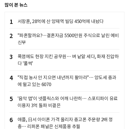
많이 본 뉴스
1
서장훈, 28억에 산 양재역 빌딩 450억에 내놨다
2
"파혼할까요?…결혼자금 5500만원 주식으로 날린 예비
신부
3
폭염에도 현장 지킨 공무원… 벼 낱알 세다, 화재 진압하
다 '풀썩'
4
"직접 농사 안 지으면 내년까지 팔아라"… 양도세 중과
에 떨고 있는 6070
5
'음악 앱'이 넷플릭스와 어깨 나란히… 스포티파이 유료
이용자 3억 돌파 비결은
6
애플, 日서 아이폰 가격 올리자 중고폰 주문량 2배 껑
충… 리퍼폰 패널은 신제품용 추월