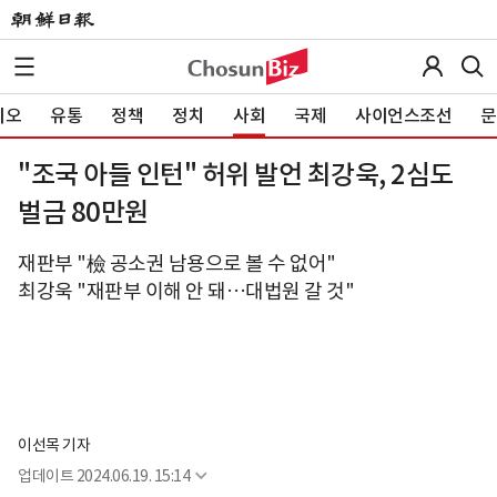
이오
유통
정책
정치
사회
국제
사이언스조선
문
"조국 아들 인턴" 허위 발언 최강욱, 2심도
벌금 80만원
재판부 "檢 공소권 남용으로 볼 수 없어"
최강욱 "재판부 이해 안 돼…대법원 갈 것"
이선목 기자
업데이트
2024.06.19. 15:14