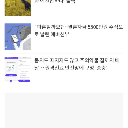
화재 진압하다 '풀썩'
"파혼할까요?…결혼자금 5500만원 주식으
로 날린 예비신부
묻지도 따지지도 않고 주의약물 집까지 배
달… 원격진료 안전망에 구멍 '숭숭'