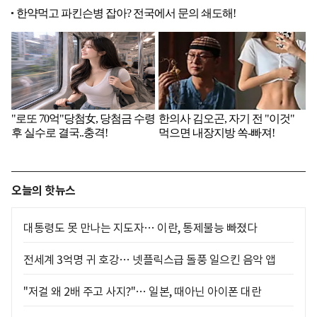
오늘의 핫뉴스
대통령도 못 만나는 지도자… 이란, 통제불능 빠졌다
전세계 3억명 귀 호강… 넷플릭스급 돌풍 일으킨 음악 앱
"저걸 왜 2배 주고 사지?"… 일본, 때아닌 아이폰 대란