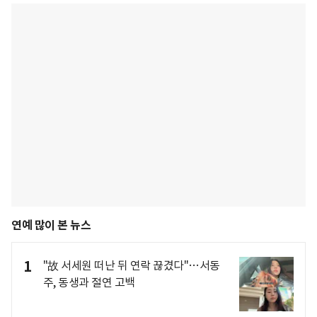
연예 많이 본 뉴스
1
"故 서세원 떠난 뒤 연락 끊겼다"…서동
주, 동생과 절연 고백