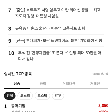
7
[줌인] 호르무즈 서명 앞두고 이란 리더십 증발… 최고
지도자 잠행·대통령 사임설
8
뉴욕증시 혼조 출발… 비농업 고용지표 소화
9
[단독] 부대찌개·보쌈 프랜차이즈 '놀부' 기업회생 신청
10
추석 전 '민생지원금' 또 푼다…1인당 최대 50만원 어
디서 받나
실시간 TOP 종목
08.08
장마감
상승
하락
거래대금
거래량
전체
코스피
코스닥
ETF
8,060
1
동화기업
+
30
%