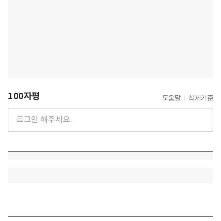
100자평
도움말
삭제기준