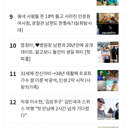
9
동네 사람들 돈 18억 들고 사라진 안경원
여사장, 경찰관 남편도 한통속? (실화탐사
대)
10
염정아, ♥병원장 남편과 20년만에 공개
데이트..알고보니 둘만의 생일 파티 [핫
피플]
11
31세에 전신마비→38년 재활해 트로트
가수 꿈 이룬 박광석, 인생 2막 시작 (사
랑의가족)
12
악뮤 이수현, '김성주子' 김민국과 스위
스 여행 "첫 만남에 2시간 넘게 기다렸
다"