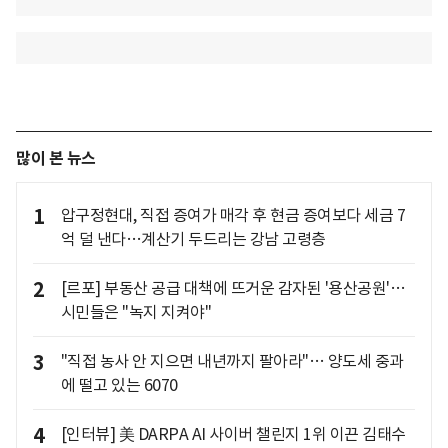
많이 본 뉴스
1
압구정현대, 직접 증여가 매각 후 현금 증여보다 세금 7
억 덜 낸다…계산기 두드리는 강남 고령층
2
[르포] 부동산 공급 대책에 뜨거운 감자된 '용산공원'…
시민들은 "녹지 지켜야"
3
"직접 농사 안 지으면 내년까지 팔아라"… 양도세 중과
에 떨고 있는 6070
4
[인터뷰] 美 DARPA AI 사이버 챌린지 1위 이끈 김태수