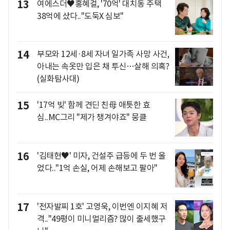
13
여에스더♥홍혜걸, '70억' 대치동 주택
38억에 샀다.."도둑X 심보"
14
부모와 12세·8세 자녀 일가족 사망 사건,
아내는 속옷만 입은 채 투신…살해 의혹?
(실화탐사대)
15
'17억 빚' 함께 견딘 친母 애틋한 효
심..MC그리 "제가 챙겨야죠" 뭉클
16
'김태현♥' 미자, 건설주 급등에 두 번 울
었다.."1억 손실, 어제 손해보고 팔아"
17
'전자발찌 1호' 고영욱, 이번엔 이지혜 저
격.."49평이 미니멀리즘? 많이 출세했구