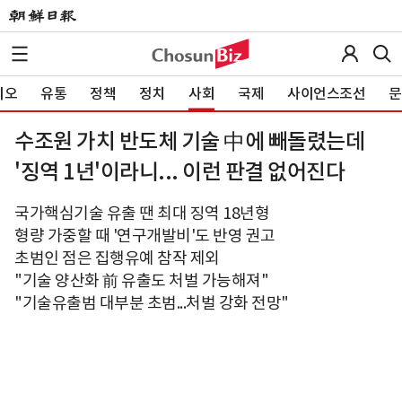
이오
유통
정책
정치
사회
국제
사이언스조선
문
수조원 가치 반도체 기술 中에 빼돌렸는데
'징역 1년'이라니... 이런 판결 없어진다
국가핵심기술 유출 땐 최대 징역 18년형
형량 가중할 때 '연구개발비'도 반영 권고
초범인 점은 집행유예 참작 제외
"기술 양산화 前 유출도 처벌 가능해져"
"기술유출범 대부분 초범...처벌 강화 전망"