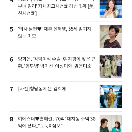
부녀 킬러' 자체최고시청률 경신 '1위'[美
친시청률]
5
'의사 남편♥' 재혼 윤해영, 55세 믿기지
않는 미모
6
양희은, '각막이식 수술' 후 지팡이 짚은 근
황..'암투병' 박미선·이성미와 '밝은미소'
7
[사진]청담동에 뜬 김희애
8
여에스더♥홍혜걸, '70억' 대치동 주택 38
억에 샀다.."도둑X 심보"