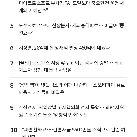
마이크로소프트 부사장 "AI 모델보다 중요한건 운영 체
계와 거버넌스"
5
도수치료 막으니 신장분사·체외충격파로… 비급여 '풍
선효과'
6
서장훈, 28억에 산 양재역 빌딩 450억에 내놨다
7
[줌인] 호르무즈 서명 앞두고 이란 리더십 증발… 최고
지도자 잠행·대통령 사임설
8
'음악 앱'이 넷플릭스와 어깨 나란히… 스포티파이 유료
이용자 3억 돌파 비결은
9
삼성전자, 사업장별 노사협의회 전사 통합… 과반 지위
잃은 초기업 노조 '영향력 만회' 시도
10
"파혼할까요?…결혼자금 5500만원 주식으로 날린 예
비신부