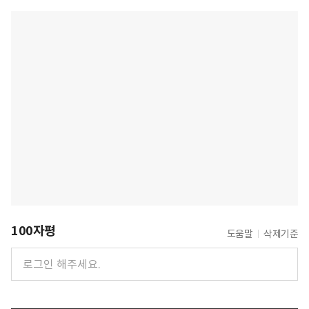
100자평
도움말
삭제기준