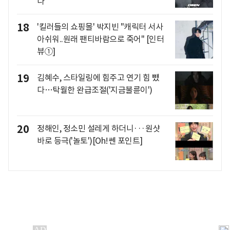
나"
18
'킬러들의 쇼핑몰' 박지빈 "캐릭터 서사
아쉬워..원래 팬티바람으로 죽어" [인터
뷰①]
19
김혜수, 스타일링에 힘주고 연기 힘 뺐
다…탁월한 완급조절('지금불륜이')
20
정해인, 정소민 설레게 하더니···원샷
바로 등극('놀토')[Oh!쎈 포인트]