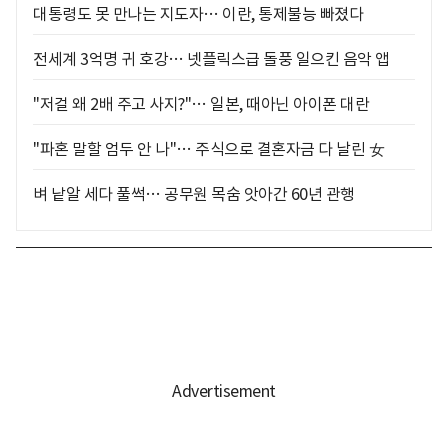
대통령도 못 만나는 지도자… 이란, 통제불능 빠졌다
전세계 3억명 귀 호강… 넷플릭스급 돌풍 일으킨 음악 앱
"저걸 왜 2배 주고 사지?"… 일본, 때아닌 아이폰 대란
"파혼 말할 엄두 안 나"… 주식으로 결혼자금 다 날린 女
벼 낱알 세다 풀썩… 공무원 목숨 앗아간 60년 관행