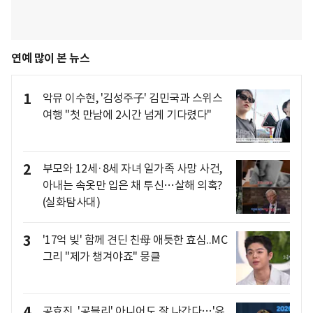
연예 많이 본 뉴스
1
악뮤 이수현, '김성주子' 김민국과 스위스
여행 "첫 만남에 2시간 넘게 기다렸다"
2
부모와 12세·8세 자녀 일가족 사망 사건,
아내는 속옷만 입은 채 투신…살해 의혹?
(실화탐사대)
3
'17억 빚' 함께 견딘 친母 애틋한 효심..MC
그리 "제가 챙겨야죠" 뭉클
4
공효진, '공블리' 아니어도 잘 나간다…'유