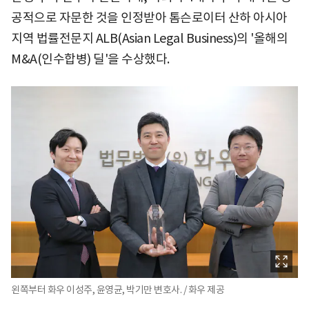
공적으로 자문한 것을 인정받아 톰슨로이터 산하 아시아
지역 법률전문지 ALB(Asian Legal Business)의 '올해의
M&A(인수합병) 딜'을 수상했다.
왼쪽부터 화우 이성주, 윤영균, 박기만 변호사. / 화우 제공