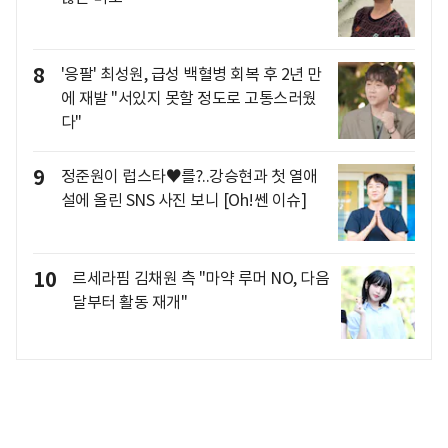
8
'응팔' 최성원, 급성 백혈병 회복 후 2년 만
에 재발 "서있지 못할 정도로 고통스러웠
다"
9
정준원이 럽스타♥를?..강승현과 첫 열애
설에 올린 SNS 사진 보니 [Oh!쎈 이슈]
10
르세라핌 김채원 측 "마약 루머 NO, 다음
달부터 활동 재개"