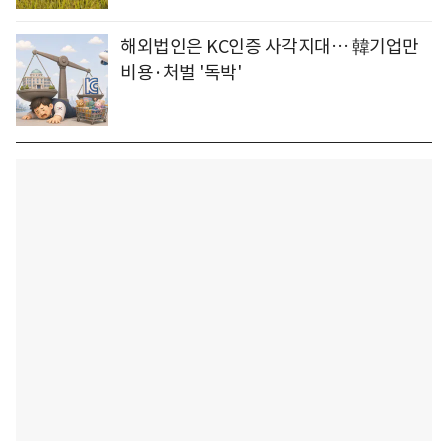
해외법인은 KC인증 사각지대… 韓기업만
비용·처벌 '독박'