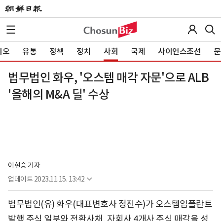
이오
유통
정책
정치
사회
국제
사이언스조선
문
법무법인 화우, '오스템 매각 자문'으로 ALB
'올해의 M&A 딜' 수상
이현승 기자
업데이트
2023.11.15. 13:42
법무법인(유) 화우(대표변호사 정진수)가 오스템임플란트
발행 주식 일부와 전환사채, 자회사 4개사 주식 매각을 성