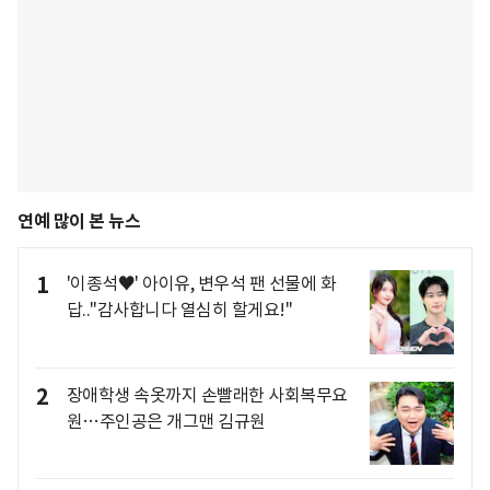
연예 많이 본 뉴스
1
'이종석♥' 아이유, 변우석 팬 선물에 화
답.."감사합니다 열심히 할게요!"
2
장애학생 속옷까지 손빨래한 사회복무요
원…주인공은 개그맨 김규원