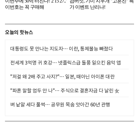
오늘의 핫뉴스
대통령도 못 만나는 지도자… 이란, 통제불능 빠졌다
전세계 3억명 귀 호강… 넷플릭스급 돌풍 일으킨 음악 앱
"저걸 왜 2배 주고 사지?"… 일본, 때아닌 아이폰 대란
"파혼 말할 엄두 안 나"… 주식으로 결혼자금 다 날린 女
벼 낱알 세다 풀썩… 공무원 목숨 앗아간 60년 관행