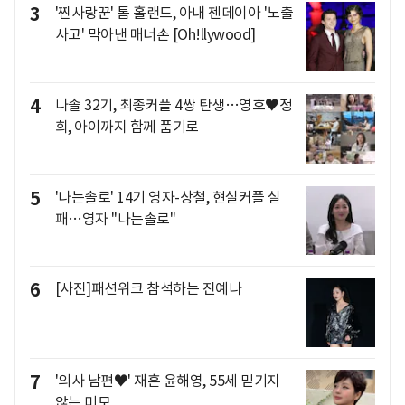
3
'찐사랑꾼' 톰 홀랜드, 아내 젠데이아 '노출
사고' 막아낸 매너손 [Oh!llywood]
4
나솔 32기, 최종커플 4쌍 탄생…영호♥정
희, 아이까지 함께 품기로
5
'나는솔로' 14기 영자-상철, 현실커플 실
패…영자 "나는솔로"
6
[사진]패션위크 참석하는 진예나
7
'의사 남편♥' 재혼 윤해영, 55세 믿기지
않는 미모