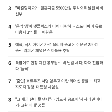
3
"파혼할까요?…결혼자금 5500만원 주식으로 날린 예비
신부
4
'음악 앱'이 넷플릭스와 어깨 나란히… 스포티파이 유료
이용자 3억 돌파 비결은
5
애플, 日서 아이폰 가격 올리자 중고폰 주문량 2배 껑
충… 리퍼폰 패널은 신제품용 추월
6
폭염에도 현장 지킨 공무원… 벼 낱알 세다, 화재 진압하
다 '풀썩'
7
[줌인] 호르무즈 서명 앞두고 이란 리더십 증발… 최고
지도자 잠행·대통령 사임설
8
"그 세금 절대 못 낸다"… 양도세 공포에 '제자리 갈아타
기·교환 매매' 꿈틀