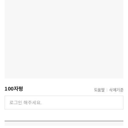
100자평
도움말
삭제기준