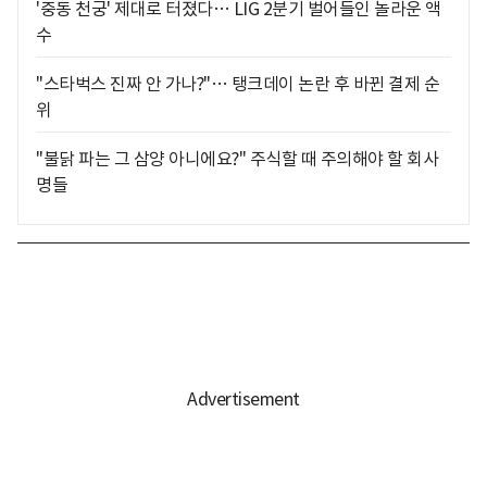
'중동 천궁' 제대로 터졌다… LIG 2분기 벌어들인 놀라운 액
수
"스타벅스 진짜 안 가나?"… 탱크데이 논란 후 바뀐 결제 순
위
"불닭 파는 그 삼양 아니에요?" 주식할 때 주의해야 할 회사
명들