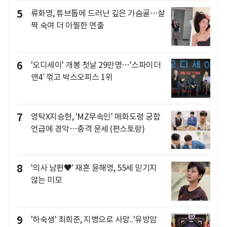
5
류화영, 튜브톱에 드러난 깊은 가슴골…살
짝 숙여 더 아찔한 연출
6
'오디세이' 개봉 첫날 29만명…'스파이더
맨4′ 꺾고 박스오피스 1위
7
영탁X지승현, 'MZ무속인' 매화도령 궁합
언급에 경악…충격 운세 (편스토랑)
8
'의사 남편♥' 재혼 윤해영, 55세 믿기지
않는 미모
9
'하숙생' 최희준, 지병으로 사망..'유방암