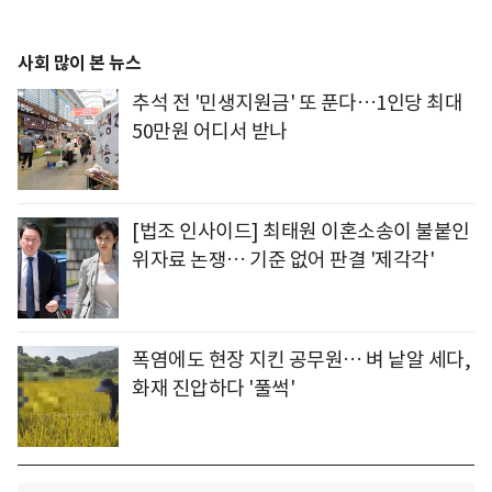
사회 많이 본 뉴스
추석 전 '민생지원금' 또 푼다…1인당 최대
50만원 어디서 받나
[법조 인사이드] 최태원 이혼소송이 불붙인
위자료 논쟁… 기준 없어 판결 '제각각'
폭염에도 현장 지킨 공무원… 벼 낱알 세다,
화재 진압하다 '풀썩'