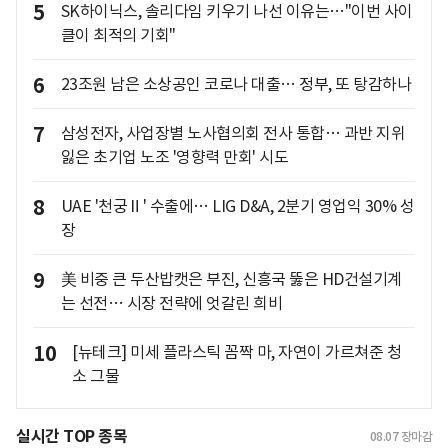
5
SK하이닉스, 솔리다임 키우기 나선 이유는…"이번 사이
클이 최적의 기회"
6
23조원 남은 소상공인 코로나 대출… 정부, 또 탕감하나
7
삼성전자, 사업장별 노사협의회 전사 통합… 과반 지위
잃은 초기업 노조 '영향력 만회' 시도
8
UAE '천궁Ⅱ' 수출에… LIG D&A, 2분기 영업익 30% 성
장
9
美 비중 큰 두산밥캣은 부진, 신흥국 뚫은 HD건설기계
는 선전… 시장 전략에 엇갈린 희비
10
[뉴테크] 미세 플라스틱 꼼짝 마, 자연이 가르쳐준 청
소 그물
실시간 TOP 종목
08.07
장마감