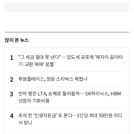
많이 본 뉴스
1
"그 세금 절대 못 낸다"… 양도세 공포에 '제자리 갈아타
기·교환 매매' 꿈틀
2
투썸플레이스, 정말 스타벅스 제쳤나
3
먼저 맺은 LTA, 손해로 돌아올까… SK하이닉스, HBM
선점의 기회비용
4
추석 전 '민생지원금' 또 푼다…1인당 최대 50만원 어디
서 받나