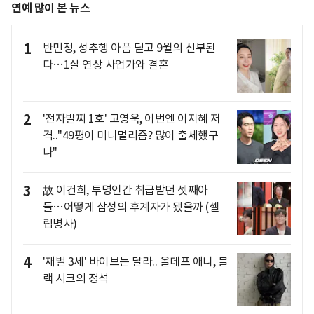
연예 많이 본 뉴스
1
반민정, 성추행 아픔 딛고 9월의 신부된
다…1살 연상 사업가와 결혼
2
'전자발찌 1호' 고영욱, 이번엔 이지혜 저
격.."49평이 미니멀리즘? 많이 출세했구
나"
3
故 이건희, 투명인간 취급받던 셋째아
들…어떻게 삼성의 후계자가 됐을까 (셀
럽병사)
4
'재벌 3세' 바이브는 달라.. 올데프 애니, 블
랙 시크의 정석