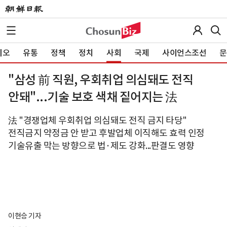
이오
유통
정책
정치
사회
국제
사이언스조선
문
"삼성 前 직원, 우회취업 의심돼도 전직
안돼"...기술 보호 색채 짙어지는 法
法 "경쟁업체 우회취업 의심돼도 전직 금지 타당"
전직금지 약정금 안 받고 후발업체 이직해도 효력 인정
기술유출 막는 방향으로 법·제도 강화...판결도 영향
이현승 기자