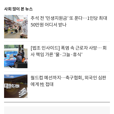
사회 많이 본 뉴스
추석 전 '민생지원금' 또 푼다…1인당 최대
50만원 어디서 받나
[법조 인사이드] 폭염 속 근로자 사망… 회
사 책임 가른 '물·그늘·휴식'
월드컵 예선까지…축구협회, 외국인 심판
에게 性 접대