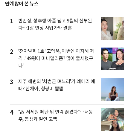
연예 많이 본 뉴스
1
반민정, 성추행 아픔 딛고 9월의 신부된
다…1살 연상 사업가와 결혼
2
'전자발찌 1호' 고영욱, 이번엔 이지혜 저
격.."49평이 미니멀리즘? 많이 출세했구
나"
3
제주 해변의 '차범근 며느리'가 왜이리 예
뻐? 한채아, 청량미 뿜뿜
4
"故 서세원 떠난 뒤 연락 끊겼다"…서동
주, 동생과 절연 고백