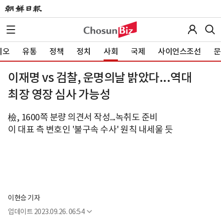
이오
유통
정책
정치
사회
국제
사이언스조선
문
이재명 vs 검찰, 운명의날 밝았다...역대
최장 영장 심사 가능성
檢, 1600쪽 분량 의견서 작성...녹취도 준비
이 대표 측 변호인 '불구속 수사' 원칙 내세울 듯
이현승 기자
업데이트
2023.09.26. 06:54