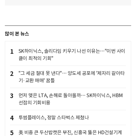
많이 본 뉴스
1
SK하이닉스, 솔리다임 키우기 나선 이유는…"이번 사이
클이 최적의 기회"
2
"그 세금 절대 못 낸다"… 양도세 공포에 '제자리 갈아타
기·교환 매매' 꿈틀
3
먼저 맺은 LTA, 손해로 돌아올까… SK하이닉스, HBM
선점의 기회비용
4
투썸플레이스, 정말 스타벅스 제쳤나
5
美 비중 큰 두산밥캣은 부진, 신흥국 뚫은 HD건설기계