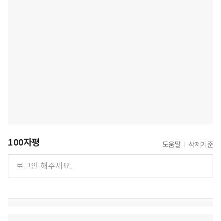
100자평
도움말
삭제기준