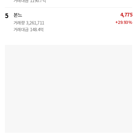
거래대금
1190.7억
4,775
5
본느
+
29.93
%
거래량
3,261,711
거래대금
148.4억