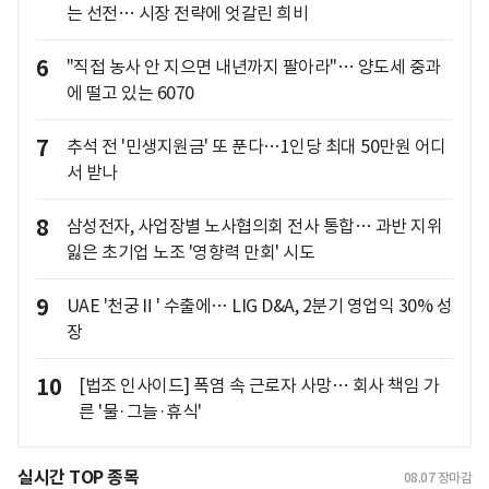
는 선전… 시장 전략에 엇갈린 희비
6
"직접 농사 안 지으면 내년까지 팔아라"… 양도세 중과
에 떨고 있는 6070
7
추석 전 '민생지원금' 또 푼다…1인당 최대 50만원 어디
서 받나
8
삼성전자, 사업장별 노사협의회 전사 통합… 과반 지위
잃은 초기업 노조 '영향력 만회' 시도
9
UAE '천궁Ⅱ' 수출에… LIG D&A, 2분기 영업익 30% 성
장
10
[법조 인사이드] 폭염 속 근로자 사망… 회사 책임 가
른 '물·그늘·휴식'
실시간 TOP 종목
08.07
장마감