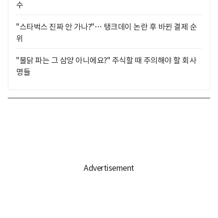
수
"스타벅스 진짜 안 가나?"… 탱크데이 논란 후 바뀐 결제 순
위
"불닭 파는 그 삼양 아니에요?" 주식할 때 주의해야 할 회사
명들