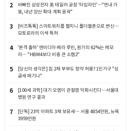
2
바빠진 삼성전자 美 테일러 공장 '타임라인'…"연내 가
동, 내년 양산 확대 계획 윤곽"
3
[비즈톡톡] 스마트워치를 펼치니 폴더블폰으로 변신…
모토로라의 이색 특허
4
'본격 출하' 엔비디아 베라 루빈, 원가의 62%는 메모
리… "HBM4보다 비중 큰 소캠2"
5
[당신의 생각은] 집 2채 부부도 청약 허용? 1인가구 "싱
글세 매기나"
6
[100세 과학] 대기 오염이 관절염 악화시킨다…서울대
병원 연구 결과
7
[단독] 23억 아파트 3채 보유세… 서울 4854만원, 뉴욕
3959만원