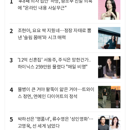
1
'4대째 의사 집안' 하영, 증조부 친일 의혹
에 "온라인 내용 사실무근"
2
조현아, 요요 싹 지웠네…정장 자태로 뽐
낸 '슬림 몸매'와 시크 매력
3
'12억 신혼집' 서동주, 주식은 망한건가..
하이닉스 259만원 물렸다 "매일 비명"
4
물병이 큰 거야 팔뚝이 얇은 거야…트와이
스 정연, 연예인 다이어트의 정석
5
박하선은 '명품녀', 류수영은 '성인영화'…
고영욱, 선 세게 넘었다