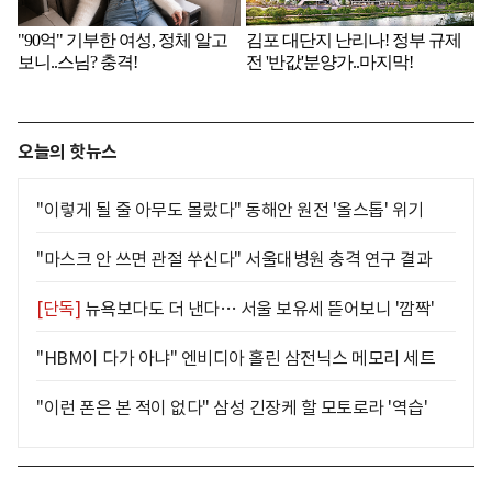
오늘의 핫뉴스
"이렇게 될 줄 아무도 몰랐다" 동해안 원전 '올스톱' 위기
"마스크 안 쓰면 관절 쑤신다" 서울대병원 충격 연구 결과
[단독]
뉴욕보다도 더 낸다… 서울 보유세 뜯어보니 '깜짝'
"HBM이 다가 아냐" 엔비디아 홀린 삼전닉스 메모리 세트
"이런 폰은 본 적이 없다" 삼성 긴장케 할 모토로라 '역습'