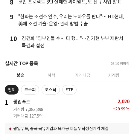
8
코인 프로젝트 3번 실패한 싸이월드, 또 신규 사업 발표
9
"한화는 조선소 인수, 우리는 노하우를 판다"… HD현대,
美에 조선 기술·운영·관리 방법 수출
10
김건희 "영부인들 수사 다 했나"…김기현 부부 재판서
특검과 설전
실시간 TOP 종목
08.10
장마감
상승
하락
거래대금
거래량
전체
코스피
코스닥
ETF
2,020
1
윙입푸드
+
29.99
%
거래량
7,083,898
거래대금
127.5억
윙입푸드, 중국 국유기업과 육가공 제품 위탁생산계약 체결