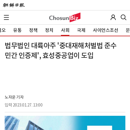
이오
유통
정책
정치
사회
국제
사이언스조선
문
법무법인 대륙아주 '중대재해처벌법 준수
민간 인증제', 효성중공업이 도입
노자운 기자
입력
2023.01.27. 13:00