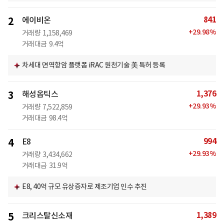
841
2
에이비온
+
29.98
%
거래량
1,158,469
거래대금
9.4억
차세대 면역항암 플랫폼 iRAC 원천기술 美 특허 등록
1,376
3
해성옵틱스
+
29.93
%
거래량
7,522,859
거래대금
98.4억
994
4
E8
+
29.93
%
거래량
3,434,662
거래대금
31.9억
E8, 40억 규모 유상증자로 제조기업 인수 추진
1,389
5
크리스탈신소재