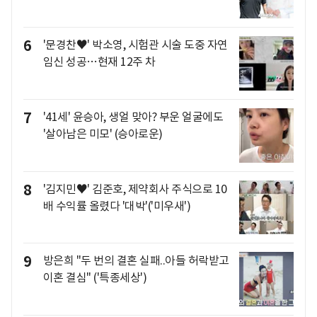
6
'문경찬♥' 박소영, 시험관 시술 도중 자연
임신 성공…현재 12주 차
7
'41세' 윤승아, 생얼 맞아? 부운 얼굴에도
'살아남은 미모' (승아로운)
8
'김지민♥' 김준호, 제약회사 주식으로 10
배 수익률 올렸다 '대박'('미우새')
9
방은희 "두 번의 결혼 실패..아들 허락받고
이혼 결심" ('특종세상')