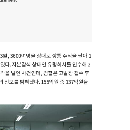
월, 3600여명을 상대로 깡통 주식을 팔아 1
 있다. 자본잠식 상태인 유령회사를 인수해 2
각을 벌인 사건인데, 검찰은 고발장 접수 후
전모를 밝혀냈다. 155억원 중 137억원을