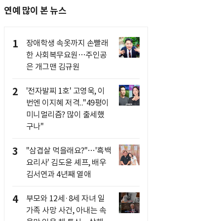
연예 많이 본 뉴스
1
장애학생 속옷까지 손빨래
한 사회복무요원…주인공
은 개그맨 김규원
2
'전자발찌 1호' 고영욱, 이
번엔 이지혜 저격.."49평이
미니멀리즘? 많이 출세했
구나"
3
"삼겹살 먹을래요?"…'흑백
요리사' 김도윤 셰프, 배우
김서연과 4년째 열애
4
부모와 12세·8세 자녀 일
가족 사망 사건, 아내는 속