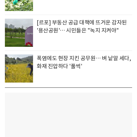
[르포] 부동산 공급 대책에 뜨거운 감자된
'용산공원'… 시민들은 "녹지 지켜야"
폭염에도 현장 지킨 공무원… 벼 낱알 세다,
화재 진압하다 '풀썩'