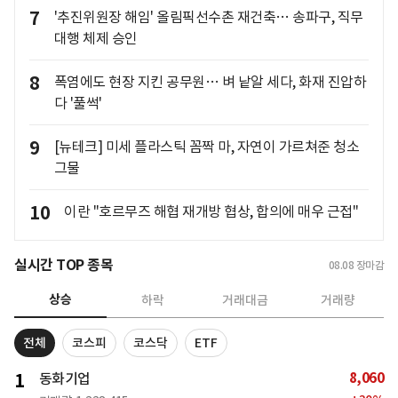
7
'추진위원장 해임' 올림픽선수촌 재건축… 송파구, 직무
대행 체제 승인
8
폭염에도 현장 지킨 공무원… 벼 낱알 세다, 화재 진압하
다 '풀썩'
9
[뉴테크] 미세 플라스틱 꼼짝 마, 자연이 가르쳐준 청소
그물
10
이란 "호르무즈 해협 재개방 협상, 합의에 매우 근접"
실시간 TOP 종목
08.08
장마감
상승
하락
거래대금
거래량
전체
코스피
코스닥
ETF
8,060
1
동화기업