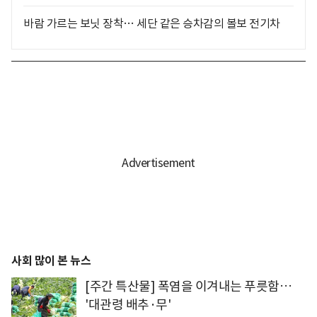
바람 가르는 보닛 장착… 세단 같은 승차감의 볼보 전기차
사회 많이 본 뉴스
[주간 특산물] 폭염을 이겨내는 푸릇함…
'대관령 배추·무'