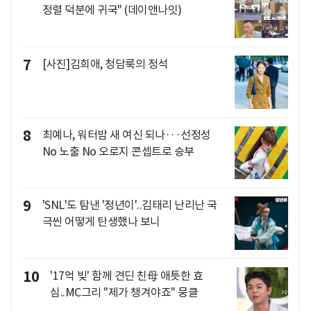
정렬 덕분에 귀국" (데이앤나잇)
7
[사진]김희애, 청담룩의 정석
8
최예나, 워터밤 새 여신 되나···선정성
No 노출 No 오로지 콘셉트로 승부
9
'SNL'도 탐낸 '정년이'..김태리 난리난 국
극씬 어떻게 탄생했나 보니
10
'17억 빚' 함께 견딘 친母 애틋한 효
심..MC그리 "제가 챙겨야죠" 뭉클