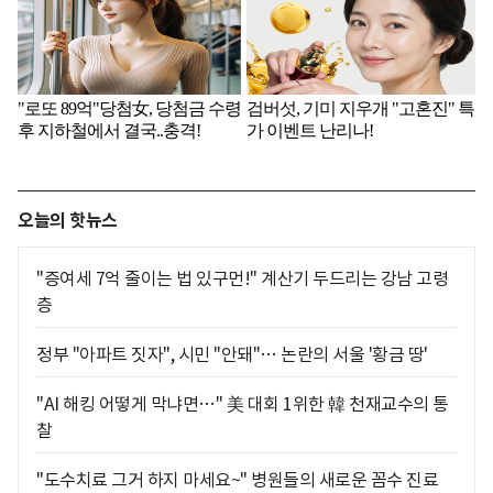
오늘의 핫뉴스
"증여세 7억 줄이는 법 있구먼!" 계산기 두드리는 강남 고령
층
정부 "아파트 짓자", 시민 "안돼"… 논란의 서울 '황금 땅'
"AI 해킹 어떻게 막냐면…" 美 대회 1위한 韓 천재교수의 통
찰
"도수치료 그거 하지 마세요~" 병원들의 새로운 꼼수 진료