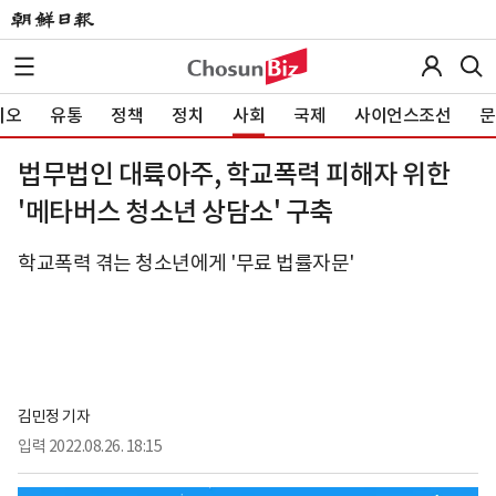
이오
유통
정책
정치
사회
국제
사이언스조선
문
법무법인 대륙아주, 학교폭력 피해자 위한
'메타버스 청소년 상담소' 구축
학교폭력 겪는 청소년에게 '무료 법률자문'
김민정 기자
입력
2022.08.26. 18:15