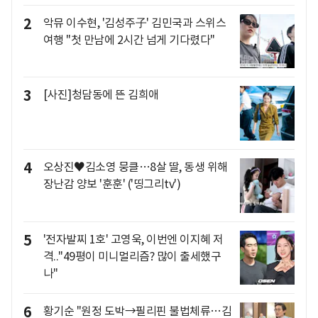
2
악뮤 이수현, '김성주子' 김민국과 스위스
여행 "첫 만남에 2시간 넘게 기다렸다"
3
[사진]청담동에 뜬 김희애
4
오상진♥김소영 뭉클…8살 딸, 동생 위해
장난감 양보 '훈훈' ('띵그리tv')
5
'전자발찌 1호' 고영욱, 이번엔 이지혜 저
격.."49평이 미니멀리즘? 많이 출세했구
나"
6
황기순 "원정 도박→필리핀 불법체류…김