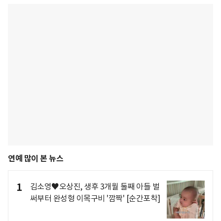
연예 많이 본 뉴스
1
김소영♥오상진, 생후 3개월 둘째 아들 벌
써부터 완성형 이목구비 '깜짝' [순간포착]