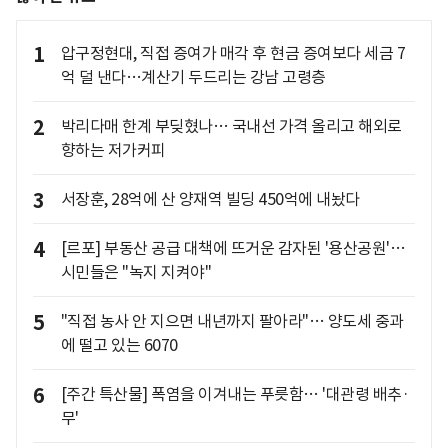
1
압구정현대, 직접 증여가 매각 후 현금 증여보다 세금 7
억 덜 낸다…계산기 두드리는 강남 고령층
2
박리다매 한계 부딪혔나… 국내선 가격 올리고 해외로
향하는 저가커피
3
서장훈, 28억에 산 양재역 빌딩 450억에 내놨다
4
[르포] 부동산 공급 대책에 뜨거운 감자된 '용산공원'…
시민들은 "녹지 지켜야"
5
"직접 농사 안 지으면 내년까지 팔아라"… 양도세 중과
에 떨고 있는 6070
6
[주간 특산물] 폭염을 이겨내는 푸릇함… '대관령 배추·
무'